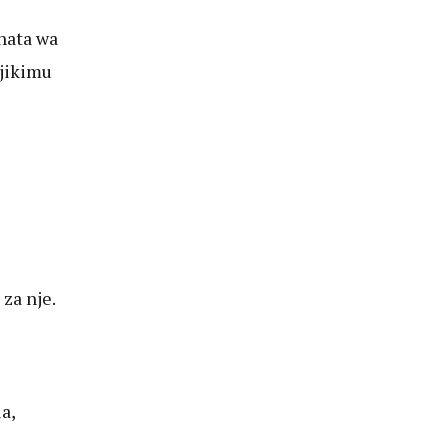
hata wa
jikimu
za nje.
a,