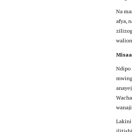
Na mam
afya, 
zilizo
walion
Misaa
Ndipo 
mwingi
anayej
Wacha 
wanaji
Lakini
ilitis