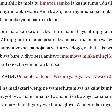
mu shirika moja tu
limetoa tamko
la kushutumu udhali
engine wako wapi? Ama kweli, nikilinganisha na miak
ita mambo yamebadilika kabisa.
 pili, hata katika stori, kwa nini mama huyu alimpigia 
Alimpigia kutokana na sera kwamba akina mama waja
aonyonyesha, pamoja na watoto wadogo, na hata sisi w
biwa bure. Ndiyo sera ambayo
imeimbwa miaka mingi
k
i kiitikio cha wimbo wa kanisa!
 ZAIDI
:
Uchambuzi Bajeti Wizara ya Afya Kwa Mwaka 
i na madaktari wengine wameshutumiwa na kuhukumi
vivyohivyo mama mjamzito anapofika kwenye zahanati
lovu na zahanati yenyewe haina glovu. Wameenda kiny