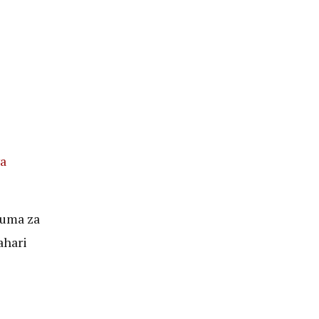
a
duma za
ahari