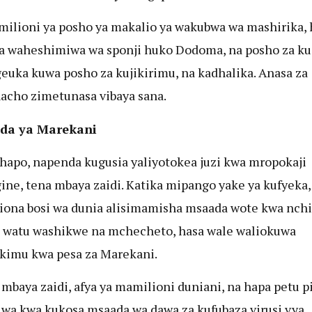
ilioni ya posho ya makalio ya wakubwa wa mashirika, 
na waheshimiwa wa sponji huko Dodoma, na posho za ku
geuka kuwa posho za kujikirimu, na kadhalika. Anasa za
acho zimetunasa vibaya sana.
da ya Marekani
hapo, napenda kugusia yaliyotokea juzi kwa mropokaji
ne, tena mbaya zaidi. Katika mipango yake ya kufyeka,
iona bosi wa dunia alisimamisha msaada wote kwa nchi 
watu washikwe na mchecheto, hasa wale waliokuwa
kimu kwa pesa za Marekani.
 mbaya zaidi, afya ya mamilioni duniani, na hapa petu pi
hiwa kwa kukosa msaada wa dawa za kufubaza virusi vya