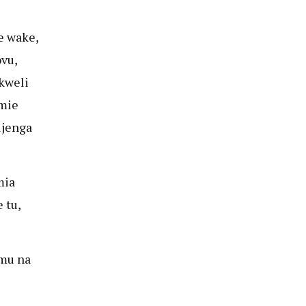
e wake,
vu,
 kweli
umie
ujenga
mia
 tu,
amu na