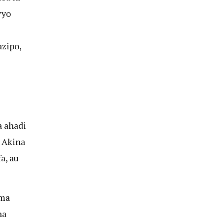
vyo
azipo,
 ahadi
 Akina
a, au
ema
na