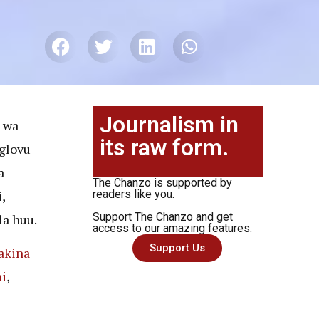
Journalism in
 wa
its raw form.
glovu
a
The Chanzo is supported by
,
readers like you.
Support The Chanzo and get
a huu.
access to our amazing features.
Support Us
akina
i
,