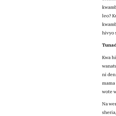
kwamba
leo? K
kwamba
hivyo 
Tuna
Kwa hi
wanatu
ni den
mama w
wote w
Na we
sheria