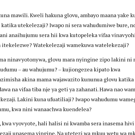
una mawili. Kweli hakuna glovu, ambayo maana yake k
 katika utekelezaji? Iwapo ni sera wahudumiwe bure, n
nani anaihujumu sera hii kwa kutopeleka vifaa vinavyohi
ra itekelezwe? Watekelezaji wamekuwa watelekezaji?
ma ninavyotonywa, glovu mara nyingine zipo lakini ni
udumu – au wahujumu? – kujiongezea kipato kwa
zimisha akina mama wajawazito kununua glovu katika
 dawa na vifaa tiba nje ya geti ya zahanati. Hawa nao w
kezaji. Lakini kuna ufuatiliaji? Iwapo wahudumu wam
umu, kwa nini wanaachwa kuendelea?
, kwa vyovyote, hali halisi ni kwamba sera inasema hivi 
ezaji unasema vingine. Na utetezi wa mkuu wetu wa mk