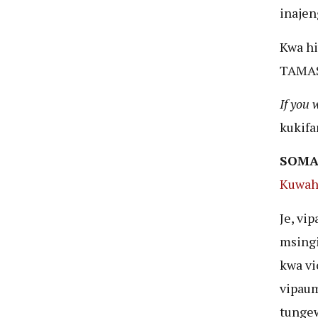
inajen
Kwa hi
TAMAS
If you 
kukifa
SOMA
Kuwah
Je, vi
msingi
kwa vi
vipaum
tunge