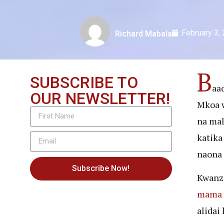
February 3,
Richard Mabala
B
SUBSCRIBE TO
aa
OUR NEWSLETTER!
Mkoa w
na mal
katika
naona 
Subscribe Now!
Kwanz
mama 
alidai