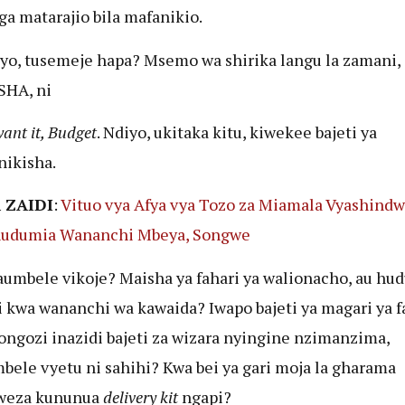
ga matarajio bila mafanikio.
yo, tusemeje hapa? Msemo wa shirika langu la zamani,
HA, ni
want it, Budget
. Ndiyo, ukitaka kitu, kiwekee bajeti ya
nikisha.
 ZAIDI
:
Vituo vya Afya vya Tozo za Miamala Vyashindw
udumia Wananchi Mbeya, Songwe
paumbele vikoje? Maisha ya fahari ya walionacho, au hu
 kwa wananchi wa kawaida? Iwapo bajeti ya magari ya f
ongozi inazidi bajeti za wizara nyingine nzimanzima,
bele vyetu ni sahihi? Kwa bei ya gari moja la gharama
weza kununua
delivery kit
ngapi?