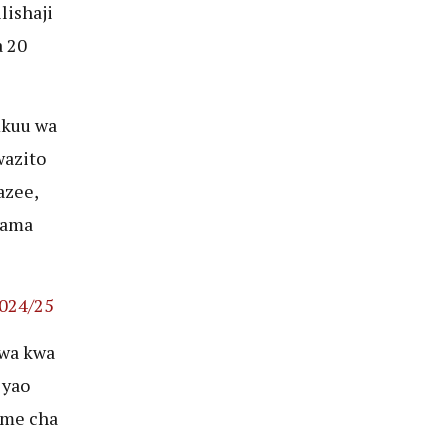
lishaji
a 20
mkuu wa
wazito
azee,
ama
2024/25
wa kwa
 yao
ume cha