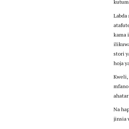
kutumi
Labda 
atafut
kama i
ilikuw
stori 
hoja y
Kweli,
mfano 
ahatar
Na hap
jinsia