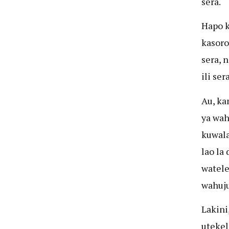
sera.
Hapo k
kasoro
sera, 
ili se
Au, ka
ya wah
kuwala
lao la
watele
wahuj
Lakini
utekel