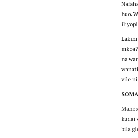
Nafaha
huo. W
iliyop
Lakini
mkoa? 
na wan
wanati
vile n
SOMA
Manes
kudai 
bila g