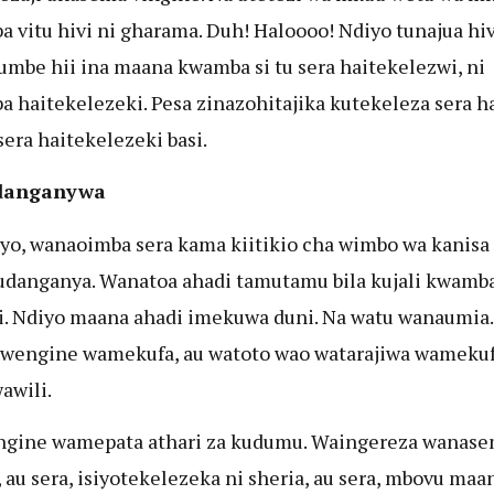
 vitu hivi ni gharama. Duh! Haloooo! Ndiyo tunajua hi
umbe hii ina maana kwamba si tu sera haitekelezwi, ni
 haitekelezeki. Pesa zinazohitajika kutekeleza sera h
sera haitekelezeki basi.
danganywa
yo, wanaoimba sera kama kiitikio cha wimbo wa kanisa
danganya. Wanatoa ahadi tamutamu bila kujali kwamba
i. Ndiyo maana ahadi imekuwa duni. Na watu wanaumia.
engine wamekufa, au watoto wao watarajiwa wamekuf
awili.
ngine wamepata athari za kudumu. Waingereza wanas
, au sera, isiyotekelezeka ni sheria, au sera, mbovu maa