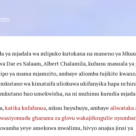
 2025
da ya mjadala wa mlipuko kutokana na maneno ya Mkuu
a Dar es Salaam, Albert Chalamila, kuhusu masuala ya 
ipo ya mama mjamzito, ambaye aliomba tujikite kwanz
 mkutano wa kimataifa uliokuwa ukifanyika hapa nchini
mkutano huo umekwisha, na ni muhimu kurudia mjadal
a,
katika kufafanua
, mkuu huyuhuyu, ambaye
aliwataka 
wasiyomudu gharama za glovu wakajifungulie nyumban
 kwamba yeye amekuwa mwalimu, hivyo anajua jinsi ya