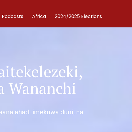
Podcasts
Africa
2024/2025 Elections
itekelezeki,
ya Wananchi
maana ahadi imekuwa duni, na