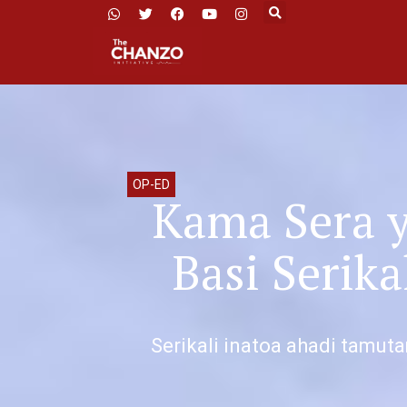
OP-ED
Kama Sera y
Basi Serik
Serikali inatoa ahadi tamut