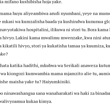
a mifano kushibisha hoja yake.
mama huyu aliyeambiwa arudi nyumbani, yeye na mum
e mkasi wa kumzalisha baada ya kushindwa kununua glo
navyotakiwa hospitalini, ilikuwa ni stori tu. Bora kama
a hivyo. Lakini kama mwalimu mwenzake, kwa nini at
ya kikatili hivyo, stori ya kukatisha tamaa ya kuumiza, k
ake?
 hata katika hadithi, mkubwa wa Serikali anaweza kutu
wa kiongozi kumwambia mama mjamzito alie tu, aumie
ishe maisha yake tu? Haiyumkiniki.
o ninawashangaa sana wanaharakati wa haki za binad
 walivyoamua kukaa kimya.