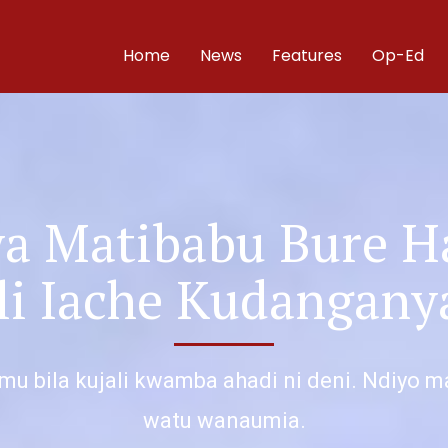
Home
News
Features
Op-Ed
a Matibabu Bure Ha
ali Iache Kudangan
amu bila kujali kwamba ahadi ni deni. Ndiyo 
watu wanaumia.