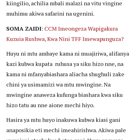
kiingilio, achilia mbali malazi na vitu vingine
muhimu akiwa safarini na ugenini.
SOMA ZAIDI
:
CCM Imeongeza Wapigakura
Kuzuia Rushwa, Kwa Nini TFF Imewapunguza?
Huyu ni mtu ambaye kama ni muajiriwa, alifanya
kazi kubwa kupata ruhusa ya siku hizo nne, na
kama ni mfanyabiashara aliacha shughuli zake
chini ya usimamizi wa mtu mwingine. Na
mwingine anaweza kufunga biashara kwa siku
hizo tatu au nne aione mechi hiyo.
Hasira ya mtu huyo inakuwa kubwa kiasi gani
anaposikia eti mechi imeahirishwa. Akiwa pale