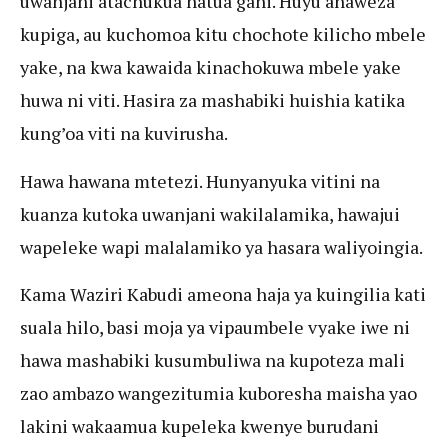
uwanjani atachukua hatua gani. Huyu anaweza
kupiga, au kuchomoa kitu chochote kilicho mbele
yake, na kwa kawaida kinachokuwa mbele yake
huwa ni viti. Hasira za mashabiki huishia katika
kung’oa viti na kuvirusha.
Hawa hawana mtetezi. Hunyanyuka vitini na
kuanza kutoka uwanjani wakilalamika, hawajui
wapeleke wapi malalamiko ya hasara waliyoingia.
Kama Waziri Kabudi ameona haja ya kuingilia kati
suala hilo, basi moja ya vipaumbele vyake iwe ni
hawa mashabiki kusumbuliwa na kupoteza mali
zao ambazo wangezitumia kuboresha maisha yao
lakini wakaamua kupeleka kwenye burudani