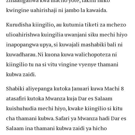
zinaangaliwa kwa macho yote, lakini huko
kwingine uahirishaji ni jambo la kawaida.
Kurudisha kiingilio, au kutumia tiketi za mchezo
ulioahirishwa kuingilia uwanjani siku mechi hiyo
inapopangwa upya, si kuwajali mashabiki bali ni
kuwadharau. Ni kuona kuwa walichopoteza ni
kiingilio tu na si vitu vingine vyenye thamani
kubwa zaidi.
Shabiki aliyepanga kutoka Januari kuwa Machi 8
atasafiri kutoka Mwanza kuja Dar es Salaam
kuishuhudia mechi hiyo, kwake kiingilio si kitu
cha thamani kubwa. Safari ya Mwanza hadi Dar es
Salaam ina thamani kubwa zaidi ya hicho