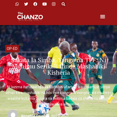
OP-ED
Sakata la Simba, Yanga na TFF: Ni
Muhimu Serikali Ilinde Mashabiki
Kisheria
Ni lazima itafutwe njia ya kudhibiti ufanyaji wa maamuzi yenye
athari kwa mashabiki na hilo liwe kisherie ili viongozi wa michezo
waache kutumia busara na hekima badala ya sheria na kanuni
walizohjiwekea wenyewe.
April 2, 2025
Angetile Osiah