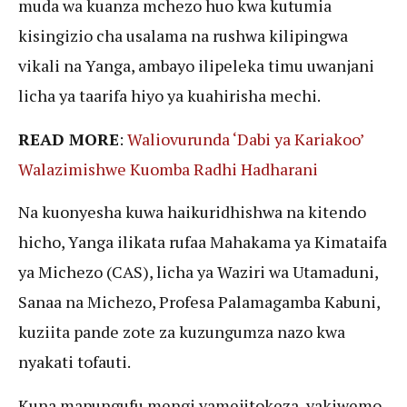
muda wa kuanza mchezo huo kwa kutumia
kisingizio cha usalama na rushwa kilipingwa
vikali na Yanga, ambayo ilipeleka timu uwanjani
licha ya taarifa hiyo ya kuahirisha mechi.
READ MORE
:
Waliovurunda ‘Dabi ya Kariakoo’
Walazimishwe Kuomba Radhi Hadharani
Na kuonyesha kuwa haikuridhishwa na kitendo
hicho, Yanga ilikata rufaa Mahakama ya Kimataifa
ya Michezo (CAS), licha ya Waziri wa Utamaduni,
Sanaa na Michezo, Profesa Palamagamba Kabuni,
kuziita pande zote za kuzungumza nazo kwa
nyakati tofauti.
Kuna mapungufu mengi yamejitokeza, yakiwemo