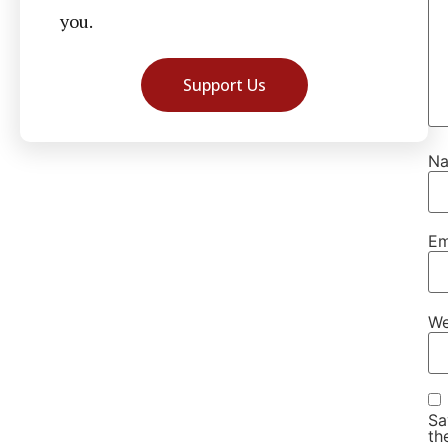
you.
Support Us
N
Em
We
Sa
th