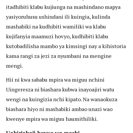
itadhibiti klabu kujiunga na mashindano mapya
yasiyoruhusu ushindani ili kuingia, kulinda
mashabiki na kudhibiti wamiliki wa klabu
kujifanyia maamuzi hovyo, kudhibiti klabu
kutobadilisha mambo ya kimsingi nay a kihistoria
kama rangi za jezi za nyumbani na mengine
mengi.
Hii ni kwa sababu mpira wa miguu nchini
Uingeresza ni biashara kubwa inayoajiri watu
wengi na kuingizia nchi kipato. Na wanaokuza
biashara hiyo ni mashabiki ambao unazi wao
kwenye mpira wa miguu haumithiliki.
Uahirishaji hovyo wa mechi