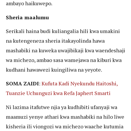
ambayo haikuwepo.
Sheria maalumu
Serikali haina budi kuliangalia hili kwa umakini
na kutengeneza sheria itakayolinda hawa
mashabiki na kuweka uwajibikaji kwa waendeshaji
wa michezo, ambao sasa wamejawa na kiburi kwa
kudhani hawawezi kuingiliwa na yeyote.
SOMA ZAIDI
:
Kufuta Kadi Nyekundu Haitoshi,
Tuanzie Uchunguzi kwa Refa Japhert Smarti
Ni lazima itafutwe njia ya kudhibiti ufanyaji wa
maamuzi yenye athari kwa mashabiki na hilo liwe
kisheria ili viongozi wa michezo waache kutumia