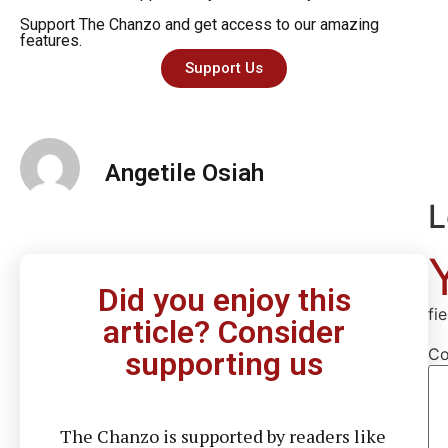
Support The Chanzo and get access to our amazing
features.
Support Us
Angetile Osiah
L
Did you enjoy this
fi
article? Consider
C
supporting us
The Chanzo is supported by readers like