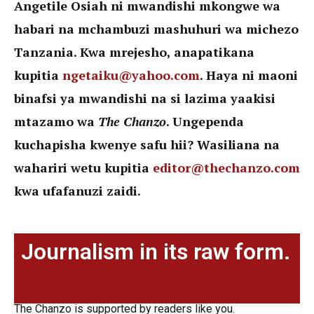
Angetile Osiah ni mwandishi mkongwe wa
habari na mchambuzi mashuhuri wa michezo
Tanzania. Kwa mrejesho, anapatikana
kupitia
ngetaiku@yahoo.com
. Haya ni maoni
binafsi ya mwandishi na si lazima yaakisi
mtazamo wa
The Chanzo
. Ungependa
kuchapisha kwenye safu hii? Wasiliana na
wahariri wetu kupitia
editor@thechanzo.com
kwa ufafanuzi zaidi.
Journalism in its raw form.
The Chanzo is supported by readers like you.