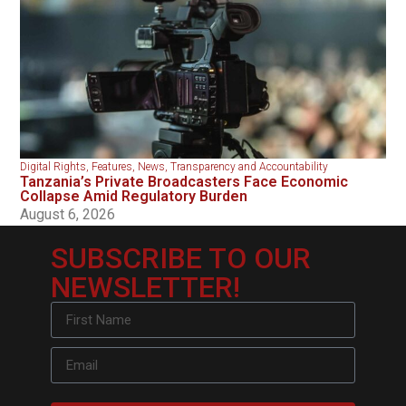
Digital Rights
,
Features
,
News
,
Transparency and Accountability
Tanzania’s Private Broadcasters Face Economic
Collapse Amid Regulatory Burden
August 6, 2026
SUBSCRIBE TO OUR
NEWSLETTER!