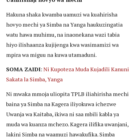
Hakuna shaka kwamba uamuzi wa kuahirisha
hovyo mechi ya Simba na Yanga haukuzingatia
watu hawa muhimu, na inaonekana wazi tabia
hiyo ilishaanza kujijenga kwa wasimamizi wa
mpira wa miguu na kuwa utamaduni.
SOMA ZAIDI
:
Ni Kupoteza Muda Kujadili Kanuni
Sakata la Simba, Yanga
Ni mwaka mmoja uliopita TPLB iliahirisha mechi
baina ya Simba na Kagera iliyokuwa ichezwe
Uwanja wa Kaitaba, ikiwa ni saa mbili kabla ya
muda wa kuanza mchezo. Kagera ilifika uwanjani,
lakini Simba na waamuzi hawakufika. Simba