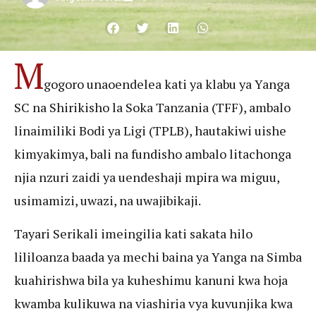
M
gogoro unaoendelea kati ya klabu ya Yanga
SC na Shirikisho la Soka Tanzania (TFF), ambalo
linaimiliki Bodi ya Ligi (TPLB), hautakiwi uishe
kimyakimya, bali na fundisho ambalo litachonga
njia nzuri zaidi ya uendeshaji mpira wa miguu,
usimamizi, uwazi, na uwajibikaji.
Tayari Serikali imeingilia kati sakata hilo
lililoanza baada ya mechi baina ya Yanga na Simba
kuahirishwa bila ya kuheshimu kanuni kwa hoja
kwamba kulikuwa na viashiria vya kuvunjika kwa