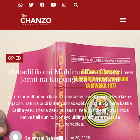
OP-ED
Mabadiliko ni Muhimu Kwa Ustawi wa
Jamii na Kupunguza Umaskini
Kama tumedhamiria kuleta maendeleo kwetu sisi na kwa kizazi
kiijacho, hatuna budi kufanya mabadiliko makubwa sana katika
Katiba yetu, sheria zetu na taasisi zetu ili ziweze kutuondoa
katika hali duni tuliyonayo ukilinganisha na mataifa
yaliyoendelea.
June 20, 2025
Selemani Rehani