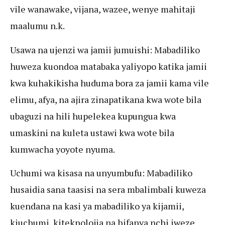
vile wanawake, vijana, wazee, wenye mahitaji
maalumu n.k.
Usawa na ujenzi wa jamii jumuishi: Mabadiliko
huweza kuondoa matabaka yaliyopo katika jamii
kwa kuhakikisha huduma bora za jamii kama vile
elimu, afya, na ajira zinapatikana kwa wote bila
ubaguzi na hili hupelekea kupungua kwa
umaskini na kuleta ustawi kwa wote bila
kumwacha yoyote nyuma.
Uchumi wa kisasa na unyumbufu: Mabadiliko
husaidia sana taasisi na sera mbalimbali kuweza
kuendana na kasi ya mabadiliko ya kijamii,
kiuchumi, kiteknolojia na hifanya nchi iweze