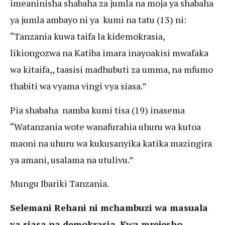
imeaninisha shabaha za jumla na moja ya shabaha
ya jumla ambayo ni ya kumi na tatu (13) ni:
“Tanzania kuwa taifa la kidemokrasia,
likiongozwa na Katiba imara inayoakisi mwafaka
wa kitaifa,, taasisi madhubuti za umma, na mfumo
thabiti wa vyama vingi vya siasa.”
Pia shabaha namba kumi tisa (19) inasema
“Watanzania wote wanafurahia uhuru wa kutoa
maoni na uhuru wa kukusanyika katika mazingira
ya amani, usalama na utulivu.”
Mungu Ibariki Tanzania.
Selemani Rehani ni mchambuzi wa masuala
ya siasa na demokrasia. Kwa mrejesho,