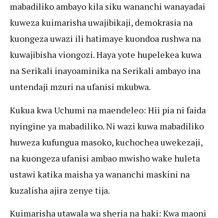
mabadiliko ambayo kila siku wananchi wanayadai
kuweza kuimarisha uwajibikaji, demokrasia na
kuongeza uwazi ili hatimaye kuondoa rushwa na
kuwajibisha viongozi. Haya yote hupelekea kuwa
na Serikali inayoaminika na Serikali ambayo ina
untendaji mzuri na ufanisi mkubwa.
Kukua kwa Uchumi na maendeleo: Hii pia ni faida
nyingine ya mabadiliko. Ni wazi kuwa mabadiliko
huweza kufungua masoko, kuchochea uwekezaji,
na kuongeza ufanisi ambao mwisho wake huleta
ustawi katika maisha ya wananchi maskini na
kuzalisha ajira zenye tija.
Kuimarisha utawala wa sheria na haki: Kwa maoni