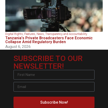
Digital Rights
,
Features
,
News
,
Transparency and Accountability
Tanzania’s Private Broadcasters Face Economic
Collapse Amid Regulatory Burden
August 6, 2026
SUBSCRIBE TO OUR
NEWSLETTER!
Subscribe Now!