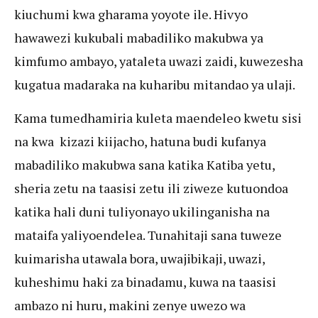
kiuchumi kwa gharama yoyote ile. Hivyo
hawawezi kukubali mabadiliko makubwa ya
kimfumo ambayo, yataleta uwazi zaidi, kuwezesha
kugatua madaraka na kuharibu mitandao ya ulaji.
Kama tumedhamiria kuleta maendeleo kwetu sisi
na kwa kizazi kiijacho, hatuna budi kufanya
mabadiliko makubwa sana katika Katiba yetu,
sheria zetu na taasisi zetu ili ziweze kutuondoa
katika hali duni tuliyonayo ukilinganisha na
mataifa yaliyoendelea. Tunahitaji sana tuweze
kuimarisha utawala bora, uwajibikaji, uwazi,
kuheshimu haki za binadamu, kuwa na taasisi
ambazo ni huru, makini zenye uwezo wa