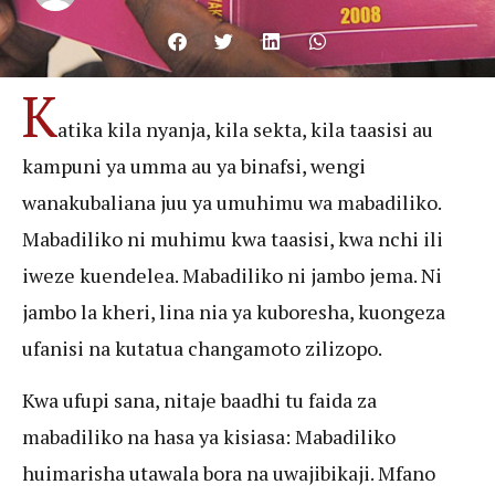
K
atika kila nyanja, kila sekta, kila taasisi au
kampuni ya umma au ya binafsi, wengi
wanakubaliana juu ya umuhimu wa mabadiliko.
Mabadiliko ni muhimu kwa taasisi, kwa nchi ili
iweze kuendelea. Mabadiliko ni jambo jema. Ni
jambo la kheri, lina nia ya kuboresha, kuongeza
ufanisi na kutatua changamoto zilizopo.
Kwa ufupi sana, nitaje baadhi tu faida za
mabadiliko na hasa ya kisiasa: Mabadiliko
huimarisha utawala bora na uwajibikaji. Mfano