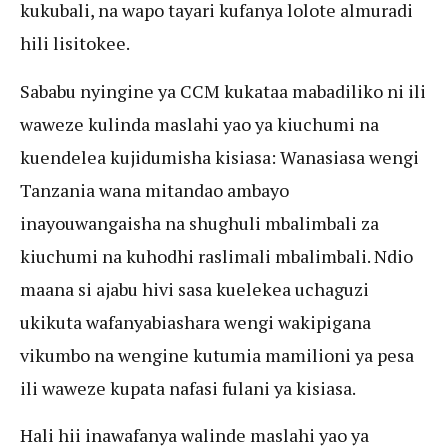
kukubali, na wapo tayari kufanya lolote almuradi
hili lisitokee.
Sababu nyingine ya CCM kukataa mabadiliko ni ili
waweze kulinda maslahi yao ya kiuchumi na
kuendelea kujidumisha kisiasa: Wanasiasa wengi
Tanzania wana mitandao ambayo
inayouwangaisha na shughuli mbalimbali za
kiuchumi na kuhodhi raslimali mbalimbali. Ndio
maana si ajabu hivi sasa kuelekea uchaguzi
ukikuta wafanyabiashara wengi wakipigana
vikumbo na wengine kutumia mamilioni ya pesa
ili waweze kupata nafasi fulani ya kisiasa.
Hali hii inawafanya walinde maslahi yao ya