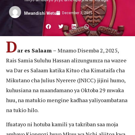
December 3, 2025
Mwandishi Wetu
D
ar es Salaam –
Mnamo Disemba 2, 2025,
Rais Samia Suluhu Hassan alizungumza na wazee
wa Dar es Salaam katika Kituo cha Kimataifa cha
Mikutano cha Julius Nyerere (JNICC) jijini humo,
kuhusiana na maandamano ya Oktoba 29 mwaka
huu, na matukio mengine kadhaa yaliyoambatana
na tukio hilo.
Ifuatayo ni hotuba kamili ya takriban saa moja
ambayo Kiongozi huyo Mkuu wa Nchi aliitoa kwa