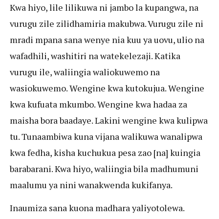
Kwa hiyo, lile lilikuwa ni jambo la kupangwa, na
vurugu zile zilidhamiria makubwa. Vurugu zile ni
mradi mpana sana wenye nia kuu ya uovu, ulio na
wafadhili, washitiri na watekelezaji. Katika
vurugu ile, waliingia waliokuwemo na
wasiokuwemo. Wengine kwa kutokujua. Wengine
kwa kufuata mkumbo. Wengine kwa hadaa za
maisha bora baadaye. Lakini wengine kwa kulipwa
tu. Tunaambiwa kuna vijana walikuwa wanalipwa
kwa fedha, kisha kuchukua pesa zao [na] kuingia
barabarani. Kwa hiyo, waliingia bila madhumuni
maalumu ya nini wanakwenda kukifanya.
Inaumiza sana kuona madhara yaliyotolewa.