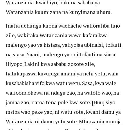
Watanzania. Kwa hiyo, hakuna sababu ya
Watanzania kuumizana na kunyimana uhuru.
Inatia uchungu kuona wachache walioratibu fujo
zile, wakitaka Watanzania wawe kafara kwa
malengo yao ya kisiasa, yaliyojaa ubinafsi, tofauti
na siasa. Yaani, malengo yao ni tofauti na siasa
iliyopo. Lakini kwa sababu zozote zile,
hatukupaswa kuvuruga amani ya nchi yetu, wala
kusababisha vifo kwa watu wetu. Sasa, kwa wale
walioondokewa na ndugu zao, na watoto wao, na
jamaa zao, natoa tena pole kwa sote. [Huu] siyo
msiba wao peke yao, ni wetu sote, kwani damu ya
Watanzania ni damu yetu sote. Mtanzania mmoja