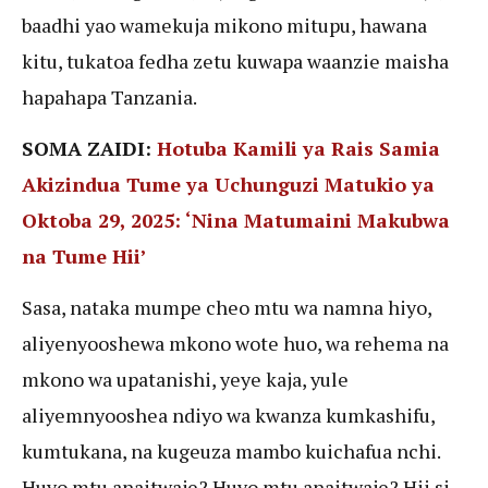
baadhi yao wamekuja mikono mitupu, hawana
kitu, tukatoa fedha zetu kuwapa waanzie maisha
hapahapa Tanzania.
SOMA ZAIDI:
Hotuba Kamili ya Rais Samia
Akizindua Tume ya Uchunguzi Matukio ya
Oktoba 29, 2025: ‘Nina Matumaini Makubwa
na Tume Hii’
Sasa, nataka mumpe cheo mtu wa namna hiyo,
aliyenyooshewa mkono wote huo, wa rehema na
mkono wa upatanishi, yeye kaja, yule
aliyemnyooshea ndiyo wa kwanza kumkashifu,
kumtukana, na kugeuza mambo kuichafua nchi.
Huyo mtu anaitwaje? Huyo mtu anaitwaje? Hii si