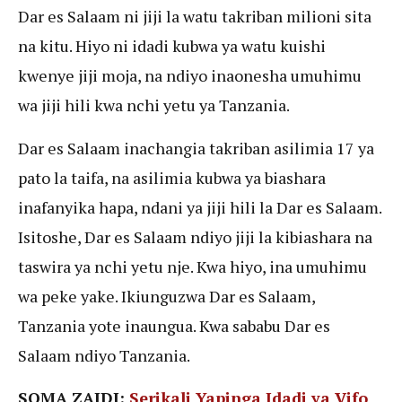
Dar es Salaam ni jiji la watu takriban milioni sita
na kitu. Hiyo ni idadi kubwa ya watu kuishi
kwenye jiji moja, na ndiyo inaonesha umuhimu
wa jiji hili kwa nchi yetu ya Tanzania.
Dar es Salaam inachangia takriban asilimia 17 ya
pato la taifa, na asilimia kubwa ya biashara
inafanyika hapa, ndani ya jiji hili la Dar es Salaam.
Isitoshe, Dar es Salaam ndiyo jiji la kibiashara na
taswira ya nchi yetu nje. Kwa hiyo, ina umuhimu
wa peke yake. Ikiunguzwa Dar es Salaam,
Tanzania yote inaungua. Kwa sababu Dar es
Salaam ndiyo Tanzania.
SOMA ZAIDI:
Serikali Yapinga Idadi ya Vifo