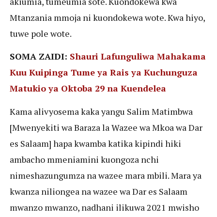
akiumia, tumeumia sote. Kuondokewa kwa
Mtanzania mmoja ni kuondokewa wote. Kwa hiyo,
tuwe pole wote.
SOMA ZAIDI:
Shauri Lafunguliwa Mahakama
Kuu Kuipinga Tume ya Rais ya Kuchunguza
Matukio ya Oktoba 29 na Kuendelea
Kama alivyosema kaka yangu Salim Matimbwa
[Mwenyekiti wa Baraza la Wazee wa Mkoa wa Dar
es Salaam] hapa kwamba katika kipindi hiki
ambacho mmeniamini kuongoza nchi
nimeshazungumza na wazee mara mbili. Mara ya
kwanza niliongea na wazee wa Dar es Salaam
mwanzo mwanzo, nadhani ilikuwa 2021 mwisho