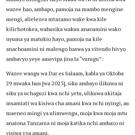
wazee hao, ambapo, pamoja na mambo mengine
mengi, alielezea mtazamo wake kwa kile
kilichotokea, wahusika wakuu anaoamini wako
nyuma ya matukio hayo, pamoja na kile
anachoamini ni malengo haswa ya vitendo hivyo
ambavyo yeye amevipa jina la “vurugu”:
Wazee wangu wa Dar es Salaam, kabla ya Oktoba
29 mwaka huu [wa 2025], siku ambayo ilikuwa ni
siku ya uchaguzi kwa nchi yetu, ulikuwa ukitaja
msamiati wa kisiwa cha amani kwa nchi nyingi, au
maeneo mingi ya ulimwengu, moja kwa moja mtu
anaiona Tanzania ni moja katika nchi ambazo ni
visiwa vya amani.