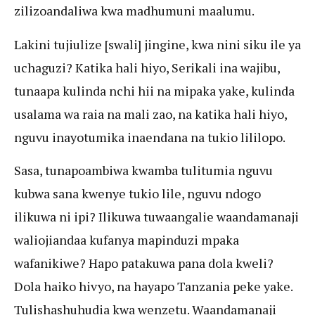
zilizoandaliwa kwa madhumuni maalumu.
Lakini tujiulize [swali] jingine, kwa nini siku ile ya
uchaguzi? Katika hali hiyo, Serikali ina wajibu,
tunaapa kulinda nchi hii na mipaka yake, kulinda
usalama wa raia na mali zao, na katika hali hiyo,
nguvu inayotumika inaendana na tukio lililopo.
Sasa, tunapoambiwa kwamba tulitumia nguvu
kubwa sana kwenye tukio lile, nguvu ndogo
ilikuwa ni ipi? Ilikuwa tuwaangalie waandamanaji
waliojiandaa kufanya mapinduzi mpaka
wafanikiwe? Hapo patakuwa pana dola kweli?
Dola haiko hivyo, na hayapo Tanzania peke yake.
Tulishashuhudia kwa wenzetu. Waandamanaji