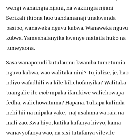
wengi wanaingia njiani, na wakiingia njiani
Serikali ikiona huo uandamanaji unakwenda
pasipo, wanaweka nguvu kubwa. Wanaweka nguvu
kubwa. Yameshafanyika kwenye mataifa huko na
tumeyaona.
Sasa wanaporudi kutulaumu kwamba tumetumia
nguvu kubwa, wao walitaka nini? Tujiulize, je, hao
ndiyo wafadhili wa kile kilichofanyika? Walitaka
tuangalie ile
mob
mpaka ifanikiwe walichowapa
fedha, walichowatuma? Hapana. Tuliapa kulinda
nchi hii na mipaka yake, [na] usalama wa raia na
mali zao. Kwa hiyo, katika kufanya hivyo, kama
wanavyofanya wao, na sisi tutafanya vilevile