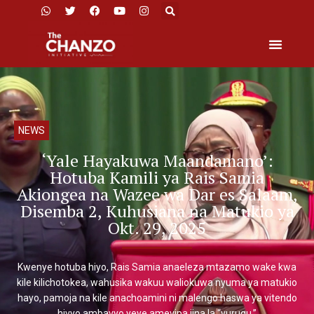
NEWS
‘Yale Hayakuwa Maandamano’:
Hotuba Kamili ya Rais Samia
Akiongea na Wazee wa Dar es Salaam,
Disemba 2, Kuhusiana na Matukio ya
Okt. 29, 2025
Kwenye hotuba hiyo, Rais Samia anaeleza mtazamo wake kwa
kile kilichotokea, wahusika wakuu waliokuwa nyuma ya matukio
hayo, pamoja na kile anachoamini ni malengo haswa ya vitendo
hivyo ambavyo yeye amevipa jina la “vurugu.”