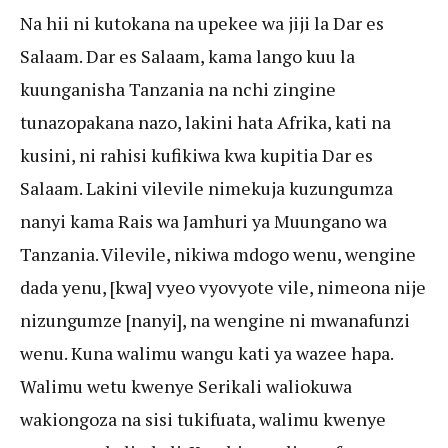
Na hii ni kutokana na upekee wa jiji la Dar es
Salaam. Dar es Salaam, kama lango kuu la
kuunganisha Tanzania na nchi zingine
tunazopakana nazo, lakini hata Afrika, kati na
kusini, ni rahisi kufikiwa kwa kupitia Dar es
Salaam. Lakini vilevile nimekuja kuzungumza
nanyi kama Rais wa Jamhuri ya Muungano wa
Tanzania. Vilevile, nikiwa mdogo wenu, wengine
dada yenu, [kwa] vyeo vyovyote vile, nimeona nije
nizungumze [nanyi], na wengine ni mwanafunzi
wenu. Kuna walimu wangu kati ya wazee hapa.
Walimu wetu kwenye Serikali waliokuwa
wakiongoza na sisi tukifuata, walimu kwenye