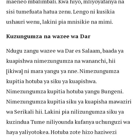
maeneo mbalimbali. Kwa hiyo, mliyoyafanya na
sisi tumefuata hatua zenu. Lengo ni kusikia
ushauri wenu, lakini pia mnisikie na mimi.
Kuzungumza na wazee wa Dar
Ndugu zangu wazee wa Dar es Salaam, baada ya
kuapishwa nimezungumza na wananchi, hii
[ikiwa] ni mara yangu ya nne. Nimezungumza
kupitia hotuba ya siku ya kuapishwa.
Nimezungumza kupitia hotuba yangu Bungeni.
Nimezungumza kupitia siku ya kuapisha mawaziri
wa Serikali hii. Lakini pia nilizungumza siku ya
kuzindua Tume niliyounda kufanya uchunguzi wa
haya yaliyotokea. Hotuba zote hizo haziwezi