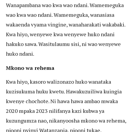
Wanapambana wao kwa wao ndani. Wamemeguka
wao kwa wao ndani. Wamemeguka, wanasiasa
wakaenda vyama vingine, wanaharakati wakabaki.
Kwa hiyo, wenyewe kwa wenyewe huko ndani
hakuko sawa. Wasitulaumu sisi, ni wao wenyewe
huko ndani.
Mkono wa rehema
Kwa hiyo, kasoro walizonazo huko wanataka
kuzisukuma huku kwetu. Hawakuzuiliwa kuingia
kwenye chochote. Ni hawa hawa ambao mwaka
2020 mpaka 2023 nilifanya kazi kubwa ya
kuzungumza nao, nikanyoosha mkono wa rehema,
njooni nyinyi Watanzania, njooni tukae,