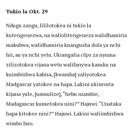
Tukio la Okt. 29
Ndugu zangu, lililotokea ni tukio la
kutengenezwa, na waliolitengeneza walidhamiria
makubwa, walidhamiria kuangusha dola ya nchi
hii, au ya nchi yetu. Ukiangalia
clips
za nyuma
zilizotokea vijana wetu walifanywa kasuku na
kuimbishwa kabisa, [kwamba] yaliyotokea
Madgascar yatokee na hapa. Lakini ukimvuta
kijana yule, [umuulize], “hebu niambie,
Madagascar kumetokea nini?” Hajuwi. “Unataka
hapa kitokee nini?” Hajuwi. Lakini waliimbishwa
wimbo huo.