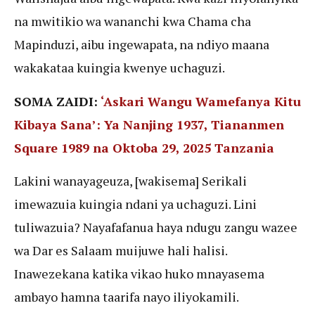
na mwitikio wa wananchi kwa Chama cha
Mapinduzi, aibu ingewapata, na ndiyo maana
wakakataa kuingia kwenye uchaguzi.
SOMA ZAIDI:
‘Askari Wangu Wamefanya Kitu
Kibaya Sana’: Ya Nanjing 1937, Tiananmen
Square 1989 na Oktoba 29, 2025 Tanzania
Lakini wanayageuza, [wakisema] Serikali
imewazuia kuingia ndani ya uchaguzi. Lini
tuliwazuia? Nayafafanua haya ndugu zangu wazee
wa Dar es Salaam muijuwe hali halisi.
Inawezekana katika vikao huko mnayasema
ambayo hamna taarifa nayo iliyokamili.