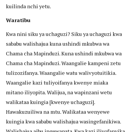
kuilinda nchi yetu.
Waratibu
Kwa nini siku ya uchaguzi? Siku ya uchaguzi kwa
sababu walishajua kuna ushindi mkubwa wa
Chama cha Mapinduzi. Kuna ushindi mkubwa wa
Chama cha Mapinduzi. Waangalie kampeni zetu
tulizozifanya. Waangalie watu walivyotuitikia.
Waangalie kazi tuliyoifanya kwenye miaka
mitano iliyopita. Walijua, na wapinzani wetu
walikataa kuingia [kwenye uchaguzi].
Hawakuzuiliwa na mtu. Walikataa wenyewe
kuingia kwa sababu walishajua wasingefanikiwa.
Walishajua aibu ingewapata. Kwa kazi iliyofanyika