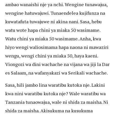
ambao wanaishi nje ya nchi. Wengine tunawajua,
wengine hatuwajuwi. Tunaendelea kujifunza na
kuwatafuta tuwajuwe ni akina nani. Sasa, hebu
watu wote hapa chini ya miaka 50 wasimame.
Watu chini ya miaka 50 wasimame. Anha, kwa
hiyo wengi waliosimama hapa naona ni mawaziri
wengu, wengi chini ya miaka 50, haya kaeni.
Viongozi wa dini wachache na vijana wa jiji la Dar
es Salaam, na wafanyakazi wa Serikali wachache.
Sasa, hili jambo lina waratibu kutoka nje. Lakini
kwa nini waratibu kutoka nje? Wale waratibu wa
Tanzania tunaowajua, wale ni shida za maisha. Ni
shida za maisha. Akisukuma na kusukuma