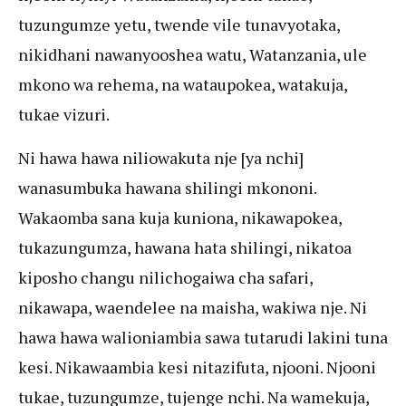
tuzungumze yetu, twende vile tunavyotaka,
nikidhani nawanyooshea watu, Watanzania, ule
mkono wa rehema, na wataupokea, watakuja,
tukae vizuri.
Ni hawa hawa niliowakuta nje [ya nchi]
wanasumbuka hawana shilingi mkononi.
Wakaomba sana kuja kuniona, nikawapokea,
tukazungumza, hawana hata shilingi, nikatoa
kiposho changu nilichogaiwa cha safari,
nikawapa, waendelee na maisha, wakiwa nje. Ni
hawa hawa walioniambia sawa tutarudi lakini tuna
kesi. Nikawaambia kesi nitazifuta, njooni. Njooni
tukae, tuzungumze, tujenge nchi. Na wamekuja,