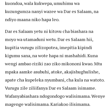
kuondoa, wala kukwepa, umuhimu wa
kuzungumza nanyi wazee wa Dar es Salaam, na
ndiyo maana niko hapa leo.
Dar es Salaam yetu ni kitovu cha biashara na
moyo wa utamaduni wetu. Dar es Salaam hii,
kupitia vurugu zilizopotea, imepitia kipindi
kigumu sana, na wote hapa ni mashahidi. Kuna
wengi ambao riziki zao ziko mikononi kwao. Mtu
mpaka aamke asubuhi, atoke, akajishughulishe,
apate cha kupeleka nyumbani, cha kula na watoto.
Vurugu zile ziliifanya Dar es Salaam isimame.
Wafanyabiashara ndogondogo walisimama. Wenye
magenge walisimama. Kariakoo ilisimama.