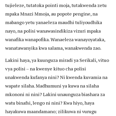
tujieleze, tutatoka pointi moja, tutakwenda zetu
mpaka Mnazi Mmoja, au popote pengine, na
mabango yetu yanaeleza maudhi tuliyoudhika
nayo, na polisi wanawasindikiza vizuri mpaka
wanafika wanapofika. Wanaeleza wanayoyataka,
wanatawanyika kwa salama, wanakwenda zao.
Lakini haya, ya kuunguza miradi ya Serikali, vituo
vya polisi – na kwenye kituo cha polisi
unakwenda kufanya nini? Ni kwenda kuvamia na
wapate silaha. Madhumuni ya kuwa na silaha
mkononi ni nini? Lakini unaunguza biashara za
watu binafsi, lengo ni nini? Kwa hiyo, haya
hayakuwa maandamano; zilikuwa ni vurugu