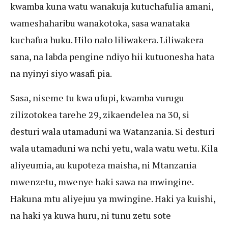
kwamba kuna watu wanakuja kutuchafulia amani,
wameshaharibu wanakotoka, sasa wanataka
kuchafua huku. Hilo nalo liliwakera. Liliwakera
sana, na labda pengine ndiyo hii kutuonesha hata
na nyinyi siyo wasafi pia.
Sasa, niseme tu kwa ufupi, kwamba vurugu
zilizotokea tarehe 29, zikaendelea na 30, si
desturi wala utamaduni wa Watanzania. Si desturi
wala utamaduni wa nchi yetu, wala watu wetu. Kila
aliyeumia, au kupoteza maisha, ni Mtanzania
mwenzetu, mwenye haki sawa na mwingine.
Hakuna mtu aliyejuu ya mwingine. Haki ya kuishi,
na haki ya kuwa huru, ni tunu zetu sote