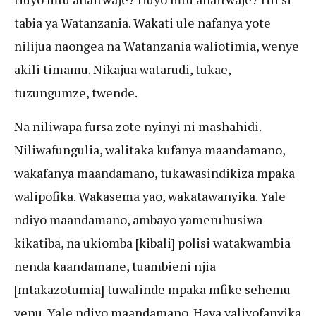
tabia ya Watanzania. Wakati ule nafanya yote
nilijua naongea na Watanzania waliotimia, wenye
akili timamu. Nikajua watarudi, tukae,
tuzungumze, twende.
Na niliwapa fursa zote nyinyi ni mashahidi.
Niliwafungulia, walitaka kufanya maandamano,
wakafanya maandamano, tukawasindikiza mpaka
walipofika. Wakasema yao, wakatawanyika. Yale
ndiyo maandamano, ambayo yameruhusiwa
kikatiba, na ukiomba [kibali] polisi watakwambia
nenda kaandamane, tuambieni njia
[mtakazotumia] tuwalinde mpaka mfike sehemu
yenu. Yale ndiyo maandamano. Haya yaliyofanyika