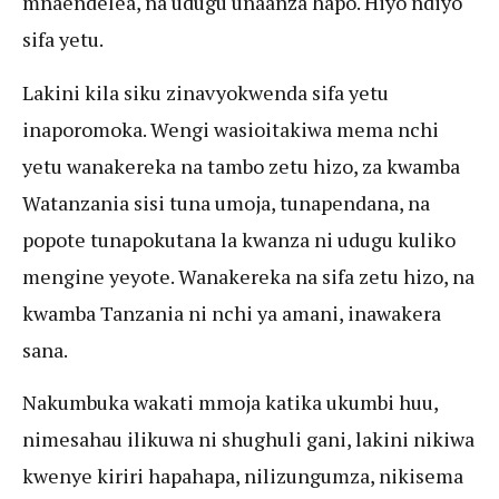
mnaendelea, na udugu unaanza hapo. Hiyo ndiyo
sifa yetu.
Lakini kila siku zinavyokwenda sifa yetu
inaporomoka. Wengi wasioitakiwa mema nchi
yetu wanakereka na tambo zetu hizo, za kwamba
Watanzania sisi tuna umoja, tunapendana, na
popote tunapokutana la kwanza ni udugu kuliko
mengine yeyote. Wanakereka na sifa zetu hizo, na
kwamba Tanzania ni nchi ya amani, inawakera
sana.
Nakumbuka wakati mmoja katika ukumbi huu,
nimesahau ilikuwa ni shughuli gani, lakini nikiwa
kwenye kiriri hapahapa, nilizungumza, nikisema