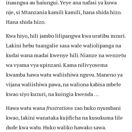
inaungua au haiungui. Yeye ana nafasi ya kuwa
nje, si Mtanzania kamili kamili, hana shida hizo.
Hana shida hizo.
Kwa hiyo, hili jambo lilipangwa kwa uratibu mzuri.
Lakini hebu tuangalie sasa wale waliolipanga na
kudai wana madai kwenye hili. Nianze na wenzetu
wa vyama vya upinzani. Kama nilivyosema
kwamba hawa watu waliishiwa nguvu. Maneno ya
vijana waliishiwa pawa, na waliona kabisa mbele
kwao siyo kuzuri, na kuingia kwenda …
Hawa watu wana
frustrations
zao huko nyumbani
kwao, lakini wanataka kujificha na kusukuma lile
dude kwa watu. Huko waliko hawako sawa.