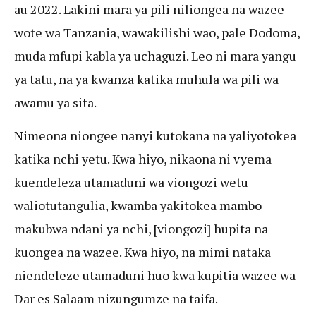
au 2022. Lakini mara ya pili niliongea na wazee
wote wa Tanzania, wawakilishi wao, pale Dodoma,
muda mfupi kabla ya uchaguzi. Leo ni mara yangu
ya tatu, na ya kwanza katika muhula wa pili wa
awamu ya sita.
Nimeona niongee nanyi kutokana na yaliyotokea
katika nchi yetu. Kwa hiyo, nikaona ni vyema
kuendeleza utamaduni wa viongozi wetu
waliotutangulia, kwamba yakitokea mambo
makubwa ndani ya nchi, [viongozi] hupita na
kuongea na wazee. Kwa hiyo, na mimi nataka
niendeleze utamaduni huo kwa kupitia wazee wa
Dar es Salaam nizungumze na taifa.