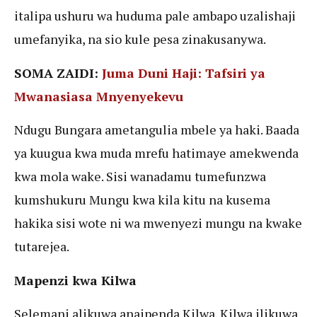
italipa ushuru wa huduma pale ambapo uzalishaji
umefanyika, na sio kule pesa zinakusanywa.
SOMA ZAIDI:
Juma Duni Haji: Tafsiri ya
Mwanasiasa Mnyenyekevu
Ndugu Bungara ametangulia mbele ya haki. Baada
ya kuugua kwa muda mrefu hatimaye amekwenda
kwa mola wake. Sisi wanadamu tumefunzwa
kumshukuru Mungu kwa kila kitu na kusema
hakika sisi wote ni wa mwenyezi mungu na kwake
tutarejea.
Mapenzi kwa Kilwa
Selemani alikuwa anaipenda Kilwa. Kilwa ilikuwa