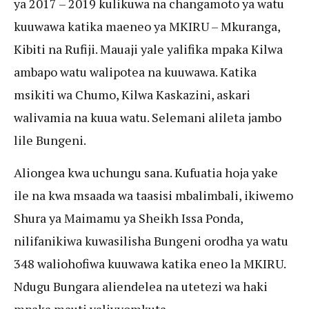
ya 2017 – 2019 kulikuwa na changamoto ya watu
kuuwawa katika maeneo ya MKIRU – Mkuranga,
Kibiti na Rufiji. Mauaji yale yalifika mpaka Kilwa
ambapo watu walipotea na kuuwawa. Katika
msikiti wa Chumo, Kilwa Kaskazini, askari
walivamia na kuua watu. Selemani alileta jambo
lile Bungeni.
Aliongea kwa uchungu sana. Kufuatia hoja yake
ile na kwa msaada wa taasisi mbalimbali, ikiwemo
Shura ya Maimamu ya Sheikh Issa Ponda,
nilifanikiwa kuwasilisha Bungeni orodha ya watu
348 waliohofiwa kuuwawa katika eneo la MKIRU.
Ndugu Bungara aliendelea na utetezi wa haki