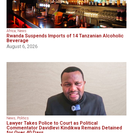
Africa
,
News
Rwanda Suspends Imports of 14 Tanzanian Alcoholic
Beverage
August 6, 2026
News
,
Politics
Lawyer Takes Police to Court as Political
Commentator Davidlevi Kindikwa Remains Detained
for Over 40 Days