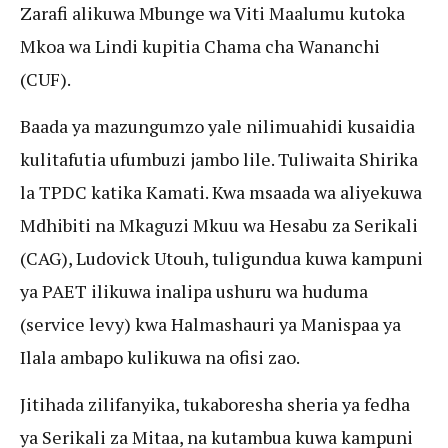
Zarafi alikuwa Mbunge wa Viti Maalumu kutoka
Mkoa wa Lindi kupitia Chama cha Wananchi
(CUF).
Baada ya mazungumzo yale nilimuahidi kusaidia
kulitafutia ufumbuzi jambo lile. Tuliwaita Shirika
la TPDC katika Kamati. Kwa msaada wa aliyekuwa
Mdhibiti na Mkaguzi Mkuu wa Hesabu za Serikali
(CAG), Ludovick Utouh, tuligundua kuwa kampuni
ya PAET ilikuwa inalipa ushuru wa huduma
(service levy) kwa Halmashauri ya Manispaa ya
Ilala ambapo kulikuwa na ofisi zao.
Jitihada zilifanyika, tukaboresha sheria ya fedha
ya Serikali za Mitaa, na kutambua kuwa kampuni