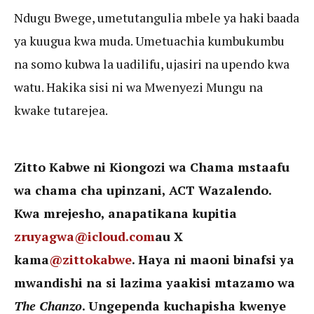
Ndugu Bwege, umetutangulia mbele ya haki baada
ya kuugua kwa muda. Umetuachia kumbukumbu
na somo kubwa la uadilifu, ujasiri na upendo kwa
watu. Hakika sisi ni wa Mwenyezi Mungu na
kwake tutarejea.
Zitto Kabwe ni Kiongozi wa Chama mstaafu
wa chama cha upinzani, ACT Wazalendo.
Kwa mrejesho, anapatikana kupitia
zruyagwa@icloud.com
au X
kama
@zittokabwe
. Haya ni maoni binafsi ya
mwandishi na si lazima yaakisi mtazamo wa
The Chanzo
. Ungependa kuchapisha kwenye