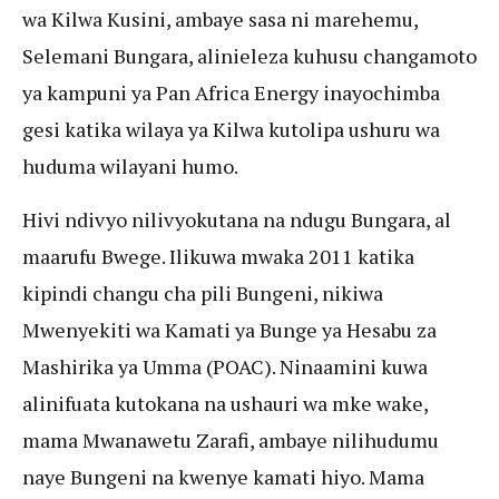
wa Kilwa Kusini, ambaye sasa ni marehemu,
Selemani Bungara, alinieleza kuhusu changamoto
ya kampuni ya Pan Africa Energy inayochimba
gesi katika wilaya ya Kilwa kutolipa ushuru wa
huduma wilayani humo.
Hivi ndivyo nilivyokutana na ndugu Bungara, al
maarufu Bwege. Ilikuwa mwaka 2011 katika
kipindi changu cha pili Bungeni, nikiwa
Mwenyekiti wa Kamati ya Bunge ya Hesabu za
Mashirika ya Umma (POAC). Ninaamini kuwa
alinifuata kutokana na ushauri wa mke wake,
mama Mwanawetu Zarafi, ambaye nilihudumu
naye Bungeni na kwenye kamati hiyo. Mama