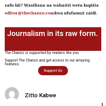
safu hii? Wasiliana na wahariri wetu kupitia
editor@thechanzo.com
kwa ufafanuzi zaidi.
Journalism in its raw form.
The Chanzo is supported by readers like you.
Support The Chanzo and get access to our amazing
features.
Support Us
Zitto Kabwe
L