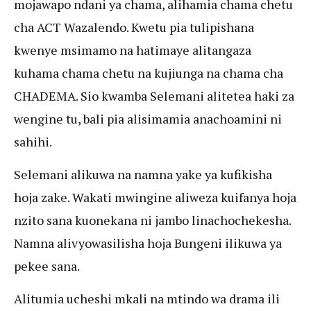
mojawapo ndani ya chama, alihamia chama chetu
cha ACT Wazalendo. Kwetu pia tulipishana
kwenye msimamo na hatimaye alitangaza
kuhama chama chetu na kujiunga na chama cha
CHADEMA. Sio kwamba Selemani alitetea haki za
wengine tu, bali pia alisimamia anachoamini ni
sahihi.
Selemani alikuwa na namna yake ya kufikisha
hoja zake. Wakati mwingine aliweza kuifanya hoja
nzito sana kuonekana ni jambo linachochekesha.
Namna alivyowasilisha hoja Bungeni ilikuwa ya
pekee sana.
Alitumia ucheshi mkali na mtindo wa drama ili