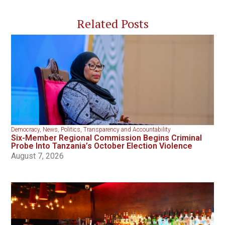
Related Posts
Democracy
,
News
,
Politics
,
Transparency and Accountability
Six-Member Regional Commission Begins Criminal
Probe Into Tanzania’s October Election Violence
August 7, 2026