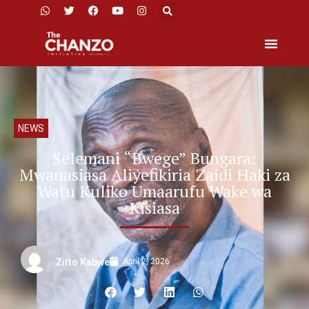
NEWS
Selemani “Bwege” Bungara:
Mwanasiasa Aliyefikiria Zaidi Haki za
Watu Kuliko Umaarufu Wake wa
Kisiasa
April 2, 2026
Zitto Kabwe