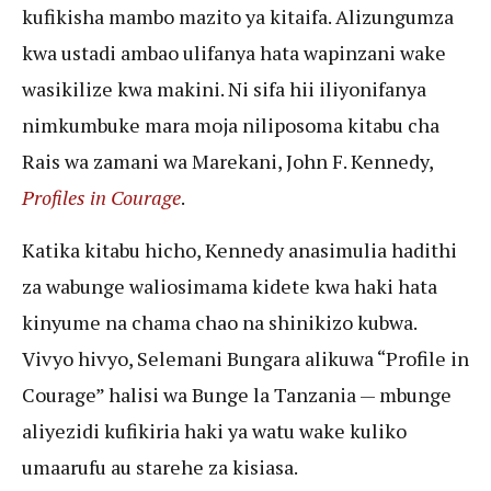
kufikisha mambo mazito ya kitaifa. Alizungumza
kwa ustadi ambao ulifanya hata wapinzani wake
wasikilize kwa makini. Ni sifa hii iliyonifanya
nimkumbuke mara moja niliposoma kitabu cha
Rais wa zamani wa Marekani, John F. Kennedy,
Profiles in Courage
.
Katika kitabu hicho, Kennedy anasimulia hadithi
za wabunge waliosimama kidete kwa haki hata
kinyume na chama chao na shinikizo kubwa.
Vivyo hivyo, Selemani Bungara alikuwa “Profile in
Courage” halisi wa Bunge la Tanzania — mbunge
aliyezidi kufikiria haki ya watu wake kuliko
umaarufu au starehe za kisiasa.