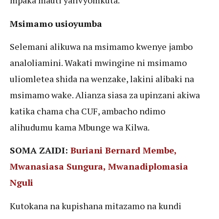
mpaka mauti yalivyomkuta.
Msimamo usioyumba
Selemani alikuwa na msimamo kwenye jambo
analoliamini. Wakati mwingine ni msimamo
uliomletea shida na wenzake, lakini alibaki na
msimamo wake. Alianza siasa za upinzani akiwa
katika chama cha CUF, ambacho ndimo
alihudumu kama Mbunge wa Kilwa.
SOMA ZAIDI:
Buriani Bernard Membe,
Mwanasiasa Sungura, Mwanadiplomasia
Nguli
Kutokana na kupishana mitazamo na kundi