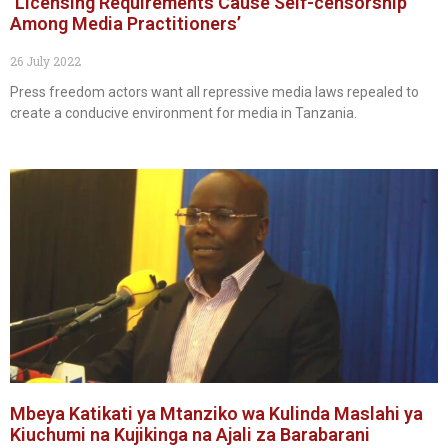
‘Licensing Requirements Cause Self-censorship
Among Media Practitioners’
26 July 2022
Press freedom actors want all repressive media laws repealed to
create a conducive environment for media in Tanzania.
Mbeya Katikati ya Mtanziko wa Kulinda Maslahi ya
Kiuchumi na Kujikinga na Ajali za Barabarani