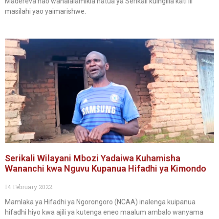
Madereva hao wanalalamikia hatua ya Serikali kuingilia kati ili
masilahi yao yaimarishwe.
Serikali Wilayani Mbozi Yadaiwa Kuhamisha
Wananchi kwa Nguvu Kupanua Hifadhi ya Kimondo
14 February 2022
Mamlaka ya Hifadhi ya Ngorongoro (NCAA) inalenga kuipanua
hifadhi hiyo kwa ajili ya kutenga eneo maalum ambalo wanyama