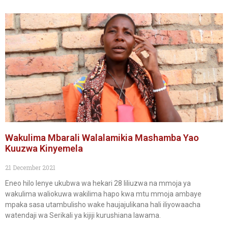
Wakulima Mbarali Walalamikia Mashamba Yao
Kuuzwa Kinyemela
21 December 2021
Eneo hilo lenye ukubwa wa hekari 28 liliuzwa na mmoja ya
wakulima waliokuwa wakilima hapo kwa mtu mmoja ambaye
mpaka sasa utambulisho wake haujajulikana hali iliyowaacha
watendaji wa Serikali ya kijiji kurushiana lawama.