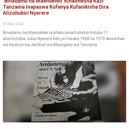
‘Binadamu na Maendeleo’ Kinaonesha Kazi
Tanzania Inapaswa Kufanya Kufanikisha Dira
Alizohubiri Nyerere
15 May 2024
Binadamu na Maendeleo ni kitabu kinachobeba hotuba 11
alizohotubia Julius Nyerere kati ya mwaka 1968 na 1973 akiwa Rais
wa kwanza wa Jamhuri wa Muungano wa Tanzania.