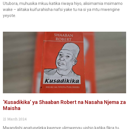
Utubora, muhusika mkuu katika riwaya hiyo, alisimamia msimamo
wake – alitaka kuifurahisha nafsi yake tu na si ya mtu mwengine
yeyote.
‘Kusadikika’ ya Shaaban Robert na Nasaha Njema za
Maisha
21 March 2024
Mwandishi anatupeleka kwenye ulimwengu uishio katika fikra tu,