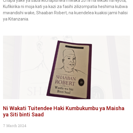
Chapa yake ya saba ikichapishwa mwaka 2018 na Mkuki na Nyota,
Kufikirika ni moja kati ya kazi za fasihi zilizompatia heshima kubwa
mwandishi wake, Shaaban Robert, na kuendelea kuakisi jamii halisi
ya Kitanzania.
Ni Wakati Tuitendee Haki Kumbukumbu ya Maisha
ya Siti binti Saad
7 March 2024