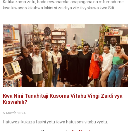
Katika zama zetu, bado mwanamke anapingana na mfumodume
kwa kiwango kikubwa lakini si zaidi ya vile ilivyokuwa kwa Siti.
Kwa Nini Tunahitaji Kusoma Vitabu Vingi Zaidi vya
Kiswahili?
5 March 2024
Hatuwezi kukuza fasihi yetu ikiwa hatusomi vitabu vyetu.