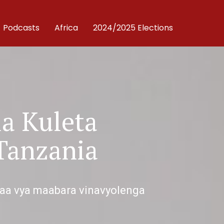
Podcasts
Africa
2024/2025 Elections
a Kuleta
Tanzania
faa vya maabara vinavyolenga