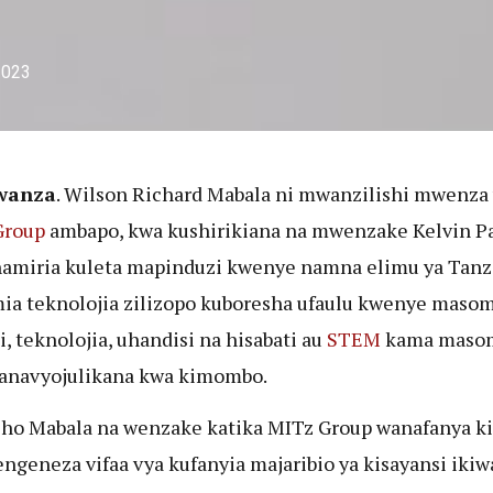
2023
wanza
. Wilson Richard Mabala ni mwanzilishi mwenza
Group
ambapo, kwa kushirikiana na mwenzake Kelvin Pa
amiria kuleta mapinduzi kwenye namna elimu ya Tanz
ia teknolojia zilizopo kuboresha ufaulu kwenye masom
i, teknolojia, uhandisi na hisabati au
STEM
kama maso
anavyojulikana kwa kimombo.
o Mabala na wenzake katika MITz Group wanafanya k
engeneza vifaa vya kufanyia majaribio ya kisayansi ikiw