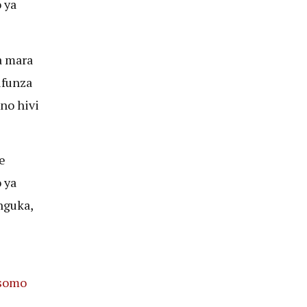
 ya
a mara
ifunza
no hivi
e
 ya
nguka,
asomo