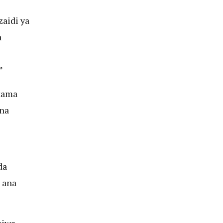
zaidi ya
a
”
 kama
 na
da
i ana
kiwa