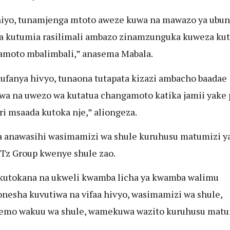
iyo, tunamjenga mtoto aweze kuwa na mawazo ya ubun
 kutumia rasilimali ambazo zinamzunguka kuweza kut
moto mbalimbali,” anasema Mabala.
ufanya hivyo, tunaona tutapata kizazi ambacho baadae
wa na uwezo wa kutatua changamoto katika jamii yake 
ri msaada kutoka nje,” aliongeza.
 anawasihi wasimamizi wa shule kuruhusu matumizi ya
Tz Group kwenye shule zao.
 kutokana na ukweli kwamba licha ya kwamba walimu
esha kuvutiwa na vifaa hivyo, wasimamizi wa shule,
emo wakuu wa shule, wamekuwa wazito kuruhusu matu