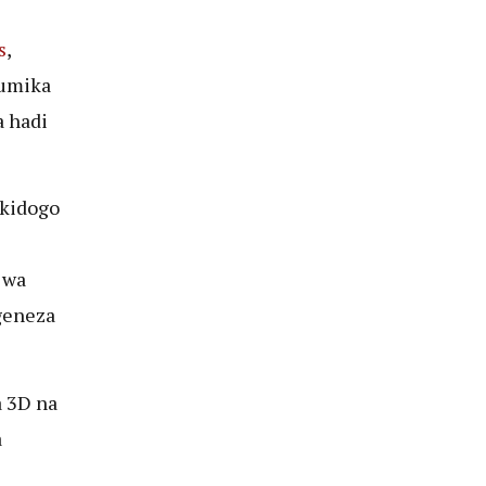
s
,
tumika
a hadi
 kidogo
 wa
geneza
 3D na
a