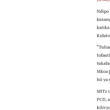
Ndipo 
kusany
katika
Kidato
“Tulia
tofaut
tukafa
Mkoa [
hii ya 
MITz G
PCD, a
kilivyo