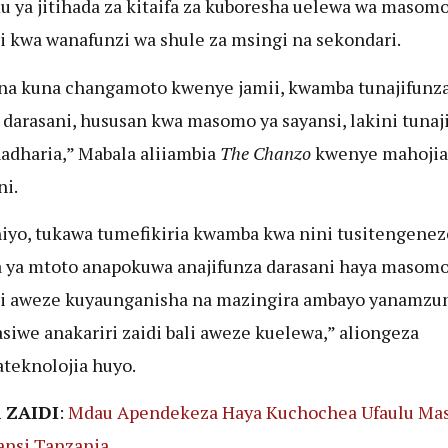
 ya jitihada za kitaifa za kuboresha uelewa wa masomo
i kwa wanafunzi wa shule za msingi na sekondari.
na kuna changamoto kwenye jamii, kwamba tunajifunz
 darasani, hususan kwa masomo ya sayansi, lakini tunaj
nadharia,” Mabala aliiambia
The Chanzo
kwenye mahojia
ni.
iyo, tukawa tumefikiria kwamba kwa nini tusitengenez
ya mtoto anapokuwa anajifunza darasani haya masomo
i aweze kuyaunganisha na mazingira ambayo yanamzu
asiwe anakariri zaidi bali aweze kuelewa,” aliongeza
eknolojia huyo.
 ZAIDI
:
Mdau Apendekeza Haya Kuchochea Ufaulu M
ansi Tanzania