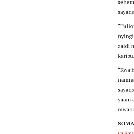
sehemu
sayans
“Tulio
nyingi
zaidi 
karibu
“Kwa h
namna 
sayans
yaani 
mwanat
SOMA
ya Say