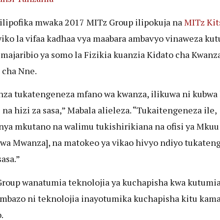
ilipofika mwaka 2017 MITz Group ilipokuja na
MITz Kit
iko la vifaa kadhaa vya maabara ambavyo vinaweza ku
 majaribio ya somo la Fizikia kuanzia Kidato cha Kwanz
 cha Nne.
nza tukatengeneza mfano wa kwanza, ilikuwa ni kubwa
i na hizi za sasa,” Mabala alieleza. “Tukaitengeneza ile,
nya mkutano na walimu tukishirikiana na ofisi ya Mkuu
wa Mwanza], na matokeo ya vikao hivyo ndiyo tukaten
sasa.”
roup wanatumia teknolojia ya kuchapisha kwa kutumia
mbazo ni teknolojia inayotumika kuchapisha kitu kam
.