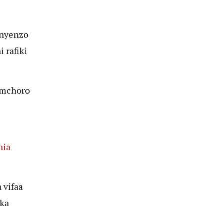
 nyenzo
 rafiki
 mchoro
nia
 vifaa
ika