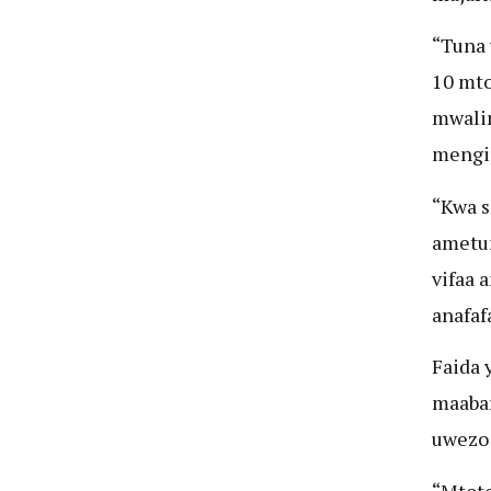
“Tuna 
10 mto
mwalim
mengin
“Kwa s
ametum
vifaa 
anafaf
Faida 
maabar
uwezo 
“Mtoto