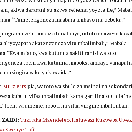
ni, akiwa darasani au akiwa sehemu yoyote ile,” Mabal
anua. “Tumetengeneza maabara ambayo ina bebeka.”
programu zetu ambazo tunafanya, mtoto anaweza kuya
a aliyoyapata akatengeneza vitu mbalimbali,” Mabala
a. “Kwa mfano, kwa kutumia sakiti rahisi watoto
ngeneza tochi kwa kutumia maboksi ambayo yanapatik
 mazingira yake ya kawaida.”
ia
MITz Kits
pia, watoto wa shule za msingi na sekondar
za kubuni vifaa mbalimbali kama gari linalotumia ‘mo
r,’ tochi ya umeme, roboti na vifaa vingine mbalimbali.
 ZAIDI
:
Tukitaka Maendeleo, Hatuwezi Kukwepa Uwek
a Kwenye Tafiti