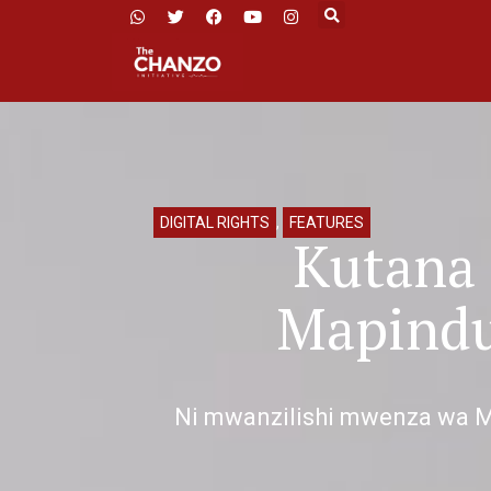
DIGITAL RIGHTS
,
FEATURES
Kutana 
Mapindu
Ni mwanzilishi mwenza wa MI