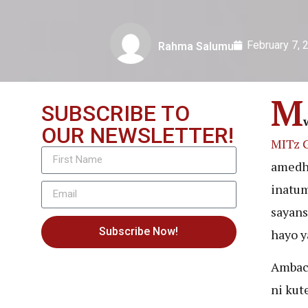
February 7, 
Rahma Salumu
M
SUBSCRIBE TO
OUR NEWSLETTER!
MITz 
amedh
inatum
sayans
Subscribe Now!
hayo y
Ambach
ni kut