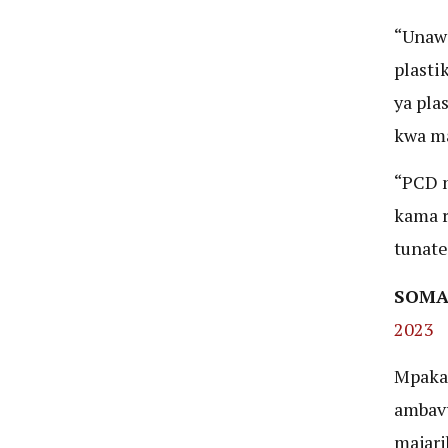
“Unaw
plasti
ya pla
kwa ma
“PCD n
kama r
tunate
SOMA
2023
Mpaka 
ambavy
majari