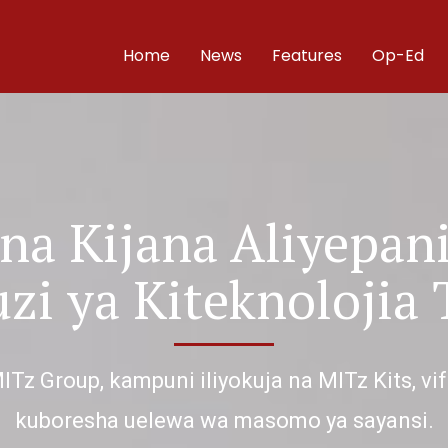
Home
News
Features
Op-Ed
na Kijana Aliyepani
zi ya Kiteknolojia 
Tz Group, kampuni iliyokuja na MITz Kits, vi
kuboresha uelewa wa masomo ya sayansi.