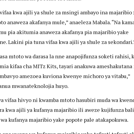
vifaa kwa ajili ya shule za msingi ambayo ina majaribio 
to anaweza akafanya mule,” anaeleza Mabala. “Na kam
u pia akitumia anaweza akafanya pia majaribio yake
e. Lakini pia tuna vifaa kwa ajili ya shule za sekondari.
asa mtoto wa darasa la nne anapojifunza soketi rahisi,
ia kifaa cha MITz Kits, tayari anakuwa ameshakutana
ambavyo amezoea kuviona kwenye michoro ya vitabu,”
anua mwanateknolojia huyo.
ya vifaa hivyo ni kwamba mtoto hasubiri muda wa kwen
a kwa ajili ya kufanya majaribio ili aweze kujifunza bal
wa kufanya majaribio yake popote pale atakapokuwa.
 ana uwezo wa kufanya majaribio yake tofauti tofauti a