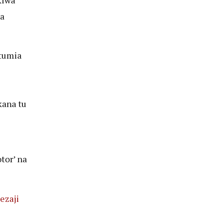
a
tumia
ana tu
i
tor’ na
ezaji