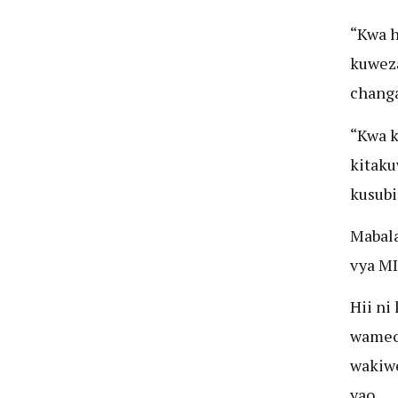
“Kwa h
kuweza
changa
“Kwa k
kitaku
kusubi
Mabala
vya MI
Hii ni
wameon
wakiw
yao.