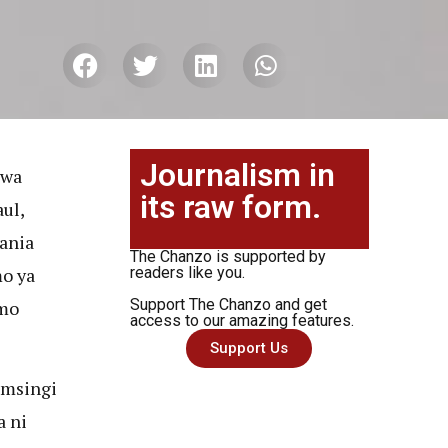
Journalism in
 wa
its raw form.
ul,
ania
The Chanzo is supported by
o ya
readers like you.
Support The Chanzo and get
mo
access to our amazing features.
Support Us
imsingi
a ni