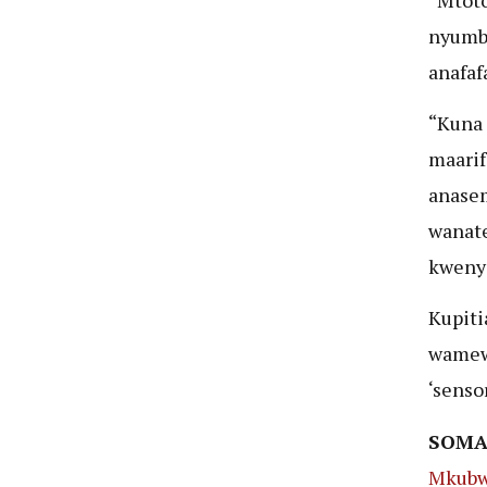
nyumba
anafaf
“Kuna 
maarif
anasem
wanate
kwenye
Kupit
wamewe
‘senso
SOMA
Mkubw