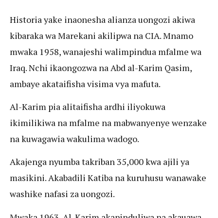
Historia yake inaonesha alianza uongozi akiwa
kibaraka wa Marekani akilipwa na CIA. Mnamo
mwaka 1958, wanajeshi walimpindua mfalme wa
Iraq. Nchi ikaongozwa na Abd al-Karim Qasim,
ambaye akataifisha visima vya mafuta.
Al-Karim pia alitaifisha ardhi iliyokuwa
ikimilikiwa na mfalme na mabwanyenye wenzake
na kuwagawia wakulima wadogo.
Akajenga nyumba takriban 35,000 kwa ajili ya
masikini. Akabadili Katiba na kuruhusu wanawake
washike nafasi za uongozi.
Mwaka 1963, Al-Karim akapinduliwa na akauawa.