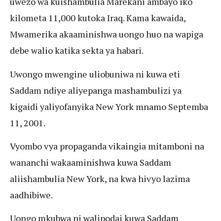
uwezo wa kuishambulia Marekani ambayo iko
kilometa 11,000 kutoka Iraq. Kama kawaida,
Mwamerika akaaminishwa uongo huo na wapiga
debe walio katika sekta ya habari.
Uwongo mwengine uliobuniwa ni kuwa eti
Saddam ndiye aliyepanga mashambulizi ya
kigaidi yaliyofanyika New York mnamo Septemba
11, 2001.
Vyombo vya propaganda vikaingia mitamboni na
wananchi wakaaminishwa kuwa Saddam
aliishambulia New York, na kwa hivyo lazima
aadhibiwe.
Uongo mkubwa ni walipodai kuwa Saddam