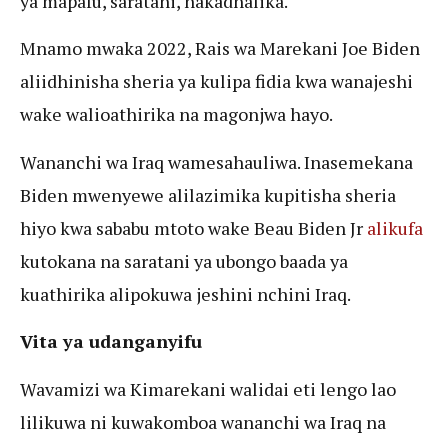
ya mapafu, saratani, nakadhalika.
Mnamo mwaka 2022, Rais wa Marekani Joe Biden
aliidhinisha sheria ya kulipa fidia kwa wanajeshi
wake walioathirika na magonjwa hayo.
Wananchi wa Iraq wamesahauliwa. Inasemekana
Biden mwenyewe alilazimika kupitisha sheria
hiyo kwa sababu mtoto wake Beau Biden Jr
alikufa
kutokana na saratani ya ubongo baada ya
kuathirika alipokuwa jeshini nchini Iraq.
Vita ya udanganyifu
Wavamizi wa Kimarekani walidai eti lengo lao
lilikuwa ni kuwakomboa wananchi wa Iraq na