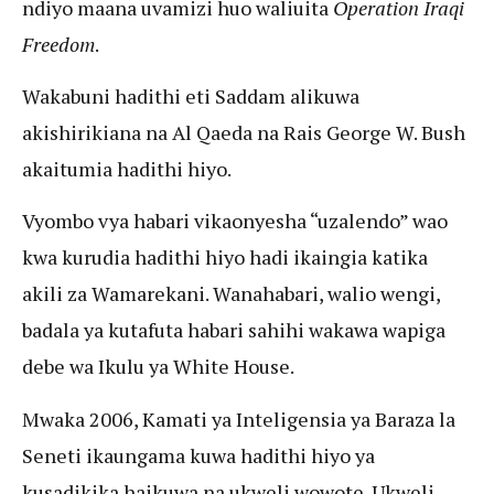
ndiyo maana uvamizi huo waliuita
Operation Iraqi
Freedom
.
Wakabuni hadithi eti Saddam alikuwa
akishirikiana na Al Qaeda na Rais George W. Bush
akaitumia hadithi hiyo.
Vyombo vya habari vikaonyesha “uzalendo” wao
kwa kurudia hadithi hiyo hadi ikaingia katika
akili za Wamarekani. Wanahabari, walio wengi,
badala ya kutafuta habari sahihi wakawa wapiga
debe wa Ikulu ya White House.
Mwaka 2006, Kamati ya Inteligensia ya Baraza la
Seneti ikaungama kuwa hadithi hiyo ya
kusadikika haikuwa na ukweli wowote. Ukweli