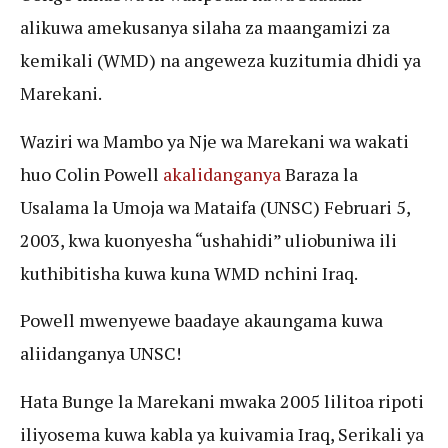
alikuwa amekusanya silaha za maangamizi za
kemikali (WMD) na angeweza kuzitumia dhidi ya
Marekani.
Waziri wa Mambo ya Nje wa Marekani wa wakati
huo Colin Powell
akalidanganya
Baraza la
Usalama la Umoja wa Mataifa (UNSC) Februari 5,
2003, kwa kuonyesha “ushahidi” uliobuniwa ili
kuthibitisha kuwa kuna WMD nchini Iraq.
Powell mwenyewe baadaye akaungama kuwa
aliidanganya UNSC!
Hata Bunge la Marekani mwaka 2005 lilitoa ripoti
iliyosema kuwa kabla ya kuivamia Iraq, Serikali ya