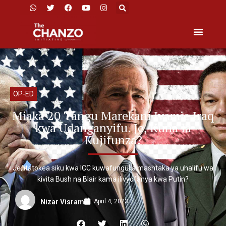
OP-ED
Miaka 20 Tangu Marekani Ivamie Iraq
kwa Udanganyifu. Je, Kuna la
Kujifunza?
Je, itatokea siku kwa ICC kuwafungulia mashtaka ya uhalifu wa
kivita Bush na Blair kama ilivyofanya kwa Putin?
April 4, 2023
Nizar Visram