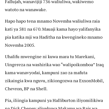
Fallujah, wanavijiji 736 waliuliwa, wakiwemo
watoto na wanawake.
Hapo hapo tena mnamo Novemba waliuliwa raia
kati ya 581 na 670. Mauaji kama hayo yalifanyika
pia katika mji wa Haditha na kwengineko mnamo
Novemba 2005.
Uhalifu mwengine ni kuwa mara tu Marekani,
Uingereza na washirika wao “walipoikomboa” Iraq
kama wanavyodai, kampuni zao za mafuta
zikaingia kwa nguvu, zikiongozwa na ExxonMobil,
Chevron, BP na Shell.
Pia, iliingia kampuni ya Halliburton iliyomilikiwa
na Dick Cheney aliyekuwa Makamu wa Rais wa