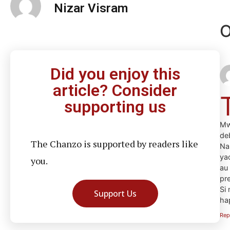
Nizar Visram
O
Did you enjoy this
article? Consider
supporting us
Mw
de
The Chanzo is supported by readers like
Na
ya
you.
au
pre
Si 
Support Us
ha
Rep