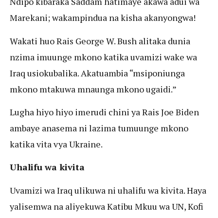
Ndipo kibaraka Saddam hatimaye akawa adui wa
Marekani; wakampindua na kisha akanyongwa!
Wakati huo Rais George W. Bush alitaka dunia
nzima imuunge mkono katika uvamizi wake wa
Iraq usiokubalika. Akatuambia “msiponiunga
mkono mtakuwa mnaunga mkono ugaidi.”
Lugha hiyo hiyo imerudi chini ya Rais Joe Biden
ambaye anasema ni lazima tumuunge mkono
katika vita vya Ukraine.
Uhalifu wa kivita
Uvamizi wa Iraq ulikuwa ni uhalifu wa kivita. Haya
yalisemwa na aliyekuwa Katibu Mkuu wa UN, Kofi