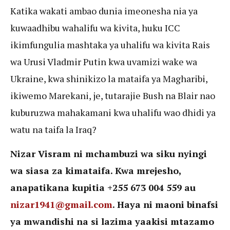
Katika wakati ambao dunia imeonesha nia ya
kuwaadhibu wahalifu wa kivita, huku ICC
ikimfungulia mashtaka ya uhalifu wa kivita Rais
wa Urusi Vladmir Putin kwa uvamizi wake wa
Ukraine, kwa shinikizo la mataifa ya Magharibi,
ikiwemo Marekani, je, tutarajie Bush na Blair nao
kuburuzwa mahakamani kwa uhalifu wao dhidi ya
watu na taifa la Iraq?
Nizar Visram ni mchambuzi wa siku nyingi
wa siasa za kimataifa. Kwa mrejesho,
anapatikana kupitia +255 673 004 559 au
nizar1941@gmail.com
. Haya ni maoni binafsi
ya mwandishi na si lazima yaakisi mtazamo