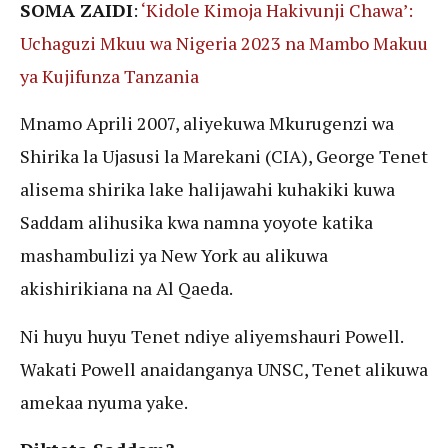
SOMA ZAIDI
:
‘Kidole Kimoja Hakivunji Chawa’:
Uchaguzi Mkuu wa Nigeria 2023 na Mambo Makuu
ya Kujifunza Tanzania
Mnamo Aprili 2007, aliyekuwa Mkurugenzi wa
Shirika la Ujasusi la Marekani (CIA), George Tenet
alisema shirika lake halijawahi kuhakiki kuwa
Saddam alihusika kwa namna yoyote katika
mashambulizi ya New York au alikuwa
akishirikiana na Al Qaeda.
Ni huyu huyu Tenet ndiye aliyemshauri Powell.
Wakati Powell anaidanganya UNSC, Tenet alikuwa
amekaa nyuma yake.