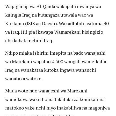
Wapiganaji wa Al-Qaïda wakapata mwanya wa
kuingia Iraq na kutangaza utawala wao wa
Kiislamu (ISIS au Daesh). Wakadhibiti asilimia 40
ya Iraq. Hii pia ikawapa Wamarekani kisingizio
cha kubaki nchini Iraq.
Ndipo miaka ishirini imepita na bado wanajeshi
wa Marekani wapatao 2,500 wangali wameikalia
Iraq na wanakataa kutoka ingawa wananchi
wanataka watoke.
Muda wote huo wanajeshi wa Marekani
wamekuwa wakichoma takataka za kemikali na
matokeo yake nchi hiyo inakabiliwa na magonjwa