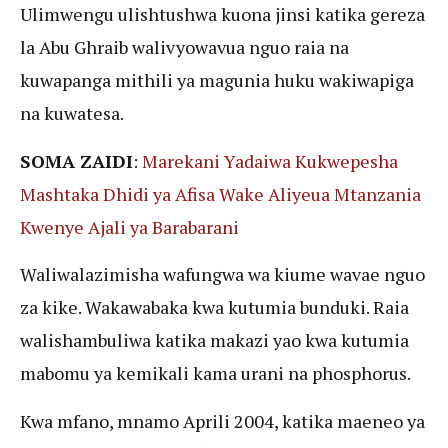
Ulimwengu ulishtushwa kuona jinsi katika gereza
la Abu Ghraib walivyowavua nguo raia na
kuwapanga mithili ya magunia huku wakiwapiga
na kuwatesa.
SOMA ZAIDI
:
Marekani Yadaiwa Kukwepesha
Mashtaka Dhidi ya Afisa Wake Aliyeua Mtanzania
Kwenye Ajali ya Barabarani
Waliwalazimisha wafungwa wa kiume wavae nguo
za kike. Wakawabaka kwa kutumia bunduki. Raia
walishambuliwa katika makazi yao kwa kutumia
mabomu ya kemikali kama urani na phosphorus.
Kwa mfano, mnamo Aprili 2004, katika maeneo ya