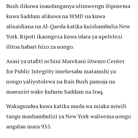
Bush ilikuwa inaudanganya ulimwengu iliposema
kuwa Saddam alikuwa na WMD na kuwa
alisaidiana na Al-Qaeda katika kuishambulia New
York. Ripoti ikaongeza kuwa idara ya upelelezi
ilitoa habari hizo za uongo.
Asasi ya utafiti nchini Marekani iitwayo Center
for Public Integrity imehesabu matamshi ya
uongo yaliyotolewa na Rais Bush pamoja na
mawaziri wake kuhusu Saddam na Iraq.
Wakagundua kuwa katika muda wa miaka miwili
tangu mashambulizi ya New York walisema uongo
angalau mara 935.