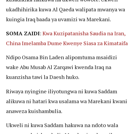
ukadhihirika kuwa Al Qaeda walipata mwanya wa
kuingia Iraq baada ya uvamizi wa Marekani.
SOMA ZAIDI
:
Kwa Kuzipatanisha Saudia na Iran,
China Imelamba Dume Kwenye Siasa za Kimataifa
Ndipo Osama Bin Laden alipomtuma msaidizi
wake Abu Musab Al Zarqawi kwenda Iraq na
kuanzisha tawi la Daesh huko.
Riwaya nyingine iliyotungwa ni kuwa Saddam
alikuwa ni hatari kwa usalama wa Marekani kwani
anaweza kuishambulia.
Ukweli ni kuwa Saddam hakuwa na ndoto wala