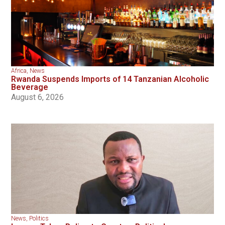
Africa
,
News
Rwanda Suspends Imports of 14 Tanzanian Alcoholic
Beverage
August 6, 2026
News
,
Politics