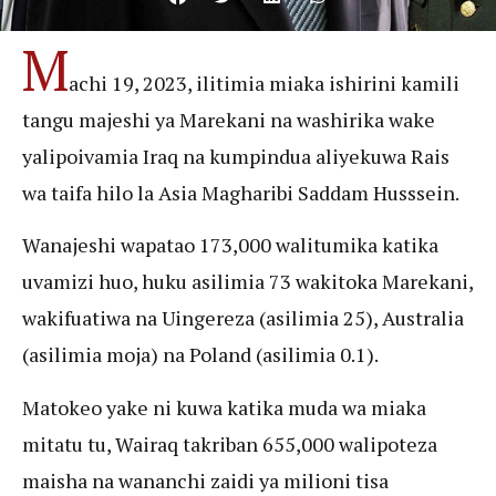
M
achi 19, 2023, ilitimia miaka ishirini kamili
tangu majeshi ya Marekani na washirika wake
yalipoivamia Iraq na kumpindua aliyekuwa Rais
wa taifa hilo la Asia Magharibi Saddam Husssein.
Wanajeshi wapatao 173,000 walitumika katika
uvamizi huo, huku asilimia 73 wakitoka Marekani,
wakifuatiwa na Uingereza (asilimia 25), Australia
(asilimia moja) na Poland (asilimia 0.1).
Matokeo yake ni kuwa katika muda wa miaka
mitatu tu, Wairaq takriban 655,000 walipoteza
maisha na wananchi zaidi ya milioni tisa