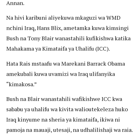
Annan.
Na hivi karibuni aliyekuwa mkaguzi wa WMD
nchini Iraq, Hans Blix, ametamka kuwa kimsingi
Bush na Tony Blair wanastahili kufikishwa katika
Mahakama ya Kimataifa ya Uhalifu (ICC).
Hata Rais mstaafu wa Marekani Barrack Obama
amekubali kuwa uvamizi wa Iraq ulifanyika
“kimakosa.”
Bush na Blair wanastahili wafikishwe ICC kwa
sababu ya uhalifu wa kivita walioutekeleza huko
Iraq kinyume na sheria ya kimataifa, ikiwa ni
pamoja na mauaji, utesaji, na udhalilishaji wa raia.