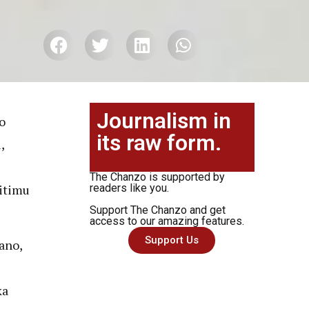
Journalism in
o
its raw form.
,
The Chanzo is supported by
hitimu
readers like you.
Support The Chanzo and get
access to our amazing features.
Support Us
ano,
ka