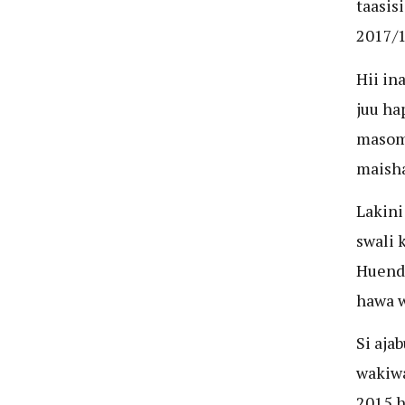
taasis
2017/
Hii in
juu ha
masom
maisha
Lakini
swali 
Huenda
hawa w
Si aja
wakiwa
2015 h