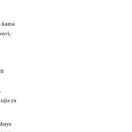
a kama
vuvi,
di
.
njia ya
mbaye