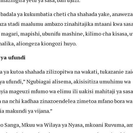
 badala ya kukumbatia cheti cha shahada yake, anaweza
nza stadi maalumu ambazo zinahitajika mtaani kwa sas
 magari, mapishi, ubunifu mashine, kilimo cha kisasa, u
alika, aliongeza kiongozi huyo.
 ya ufundi
a ya kutoa shahada zilizopitwa na wakati, tukazanie zai
ya ufundi,” Ngubiagai alisema, akisisitiza umuhimu wa
yia mageuzi mfumo wa elimu ili uakisi mahitaji ya sasa
 na nchi kadhaa zinazoendelea zimetoa mfano bora wa 
ia makundi ya vijana.”
to Sanga, Mkuu wa Wilaya ya Nyasa, mkoani Ruvuma, a