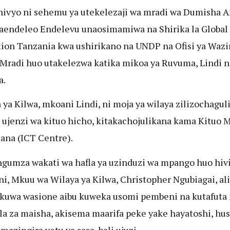
hivyo ni sehemu ya utekelezaji wa mradi wa Dumisha 
endeleo Endelevu unaosimamiwa na Shirika la Global
ion Tanzania kwa ushirikano na UNDP na Ofisi ya Wazi
Mradi huo utakelezwa katika mikoa ya Ruvuma, Lindi n
a.
 ya Kilwa, mkoani Lindi, ni moja ya wilaya zilizochagu
ya ujenzi wa kituo hicho, kitakachojulikana kama Kituo
jana (ICT Centre).
gumza wakati wa hafla ya uzinduzi wa mpango huo hiv
ni, Mkuu wa Wilaya ya Kilwa, Christopher Ngubiagai, al
 kuwa wasione aibu kuweka usomi pembeni na kutafuta 
a za maisha, akisema maarifa peke yake hayatoshi, hu
mazingira yetu ya sasa, bali ujuzi.