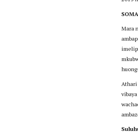
SOMA
Mara n
ambap
imelip
mkubwa
huonge
Athari
vibaya
wacha
ambazo
Suluhu