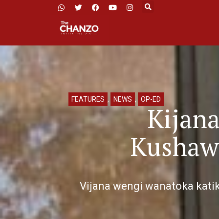
FEATURES
,
NEWS
,
OP-ED
Kijana
Kushaw
Vijana wengi wanatoka kat