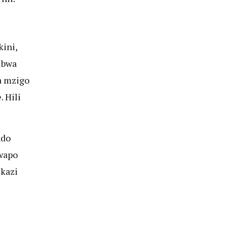
ini,
ubwa
na mzigo
 Hili
ndo
 wapo
kazi