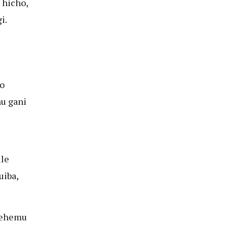
 hicho,
i.
o
u gani
ule
uiba,
 sehemu