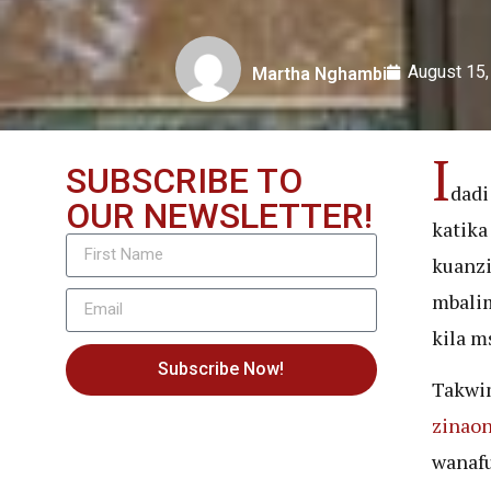
August 15,
Martha Nghambi
I
SUBSCRIBE TO
dadi
OUR NEWSLETTER!
katika
kuanzi
mbalim
kila m
Subscribe Now!
Takwim
zinao
wanafu