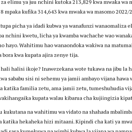
i za elimu ya juu nchini kutoka 213,829 kwa mwaka wa
18 mpaka kufika 314,643 kwa mwaka wa masomo 2022/2
atupa picha ya idadi kubwa ya wanafunzi wanaomaliza e
pa nchini kwetu, licha ya kwamba wachache wao wanak
o hayo. Wahitimu hao wanaondoka wakiwa na matumai
 bora kwa kupata ajira zenye tija.
 hali halisi ikoje? Inawezekana wote tukawa na jibu la h
kwa sababu sisi ni sehemu ya jamii ambayo vijana hawa 
 katika familia zetu, ama jamii zetu, tumeshuhudia vij
akihangaika kupata walau kibarua cha kujiingizia kipa
bu kukutana na wahitimu wa vidato na shahada mbalimb
 katika hekaheka hizi mitaani. Kipindi cha kati ya mw
adi sasa kumekuwa na wimbi kubwa la vijana wa namna 