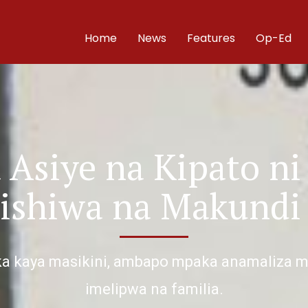
Home
News
Features
Op-Ed
 Asiye na Kipato ni
ishiwa na Makundi
ika kaya masikini, ambapo mpaka anamaliza
imelipwa na familia.