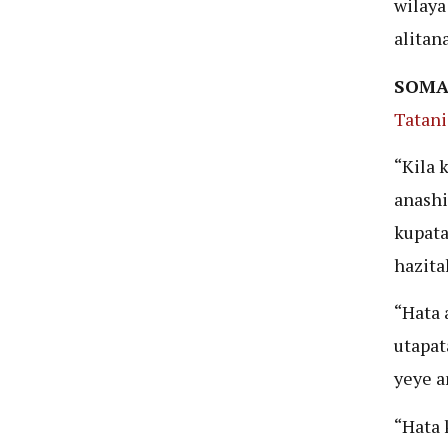
wilaya
alitan
SOMA
Tatani
“Kila 
anashi
kupata
hazita
“Hata 
utapata
yeye a
“Hata 