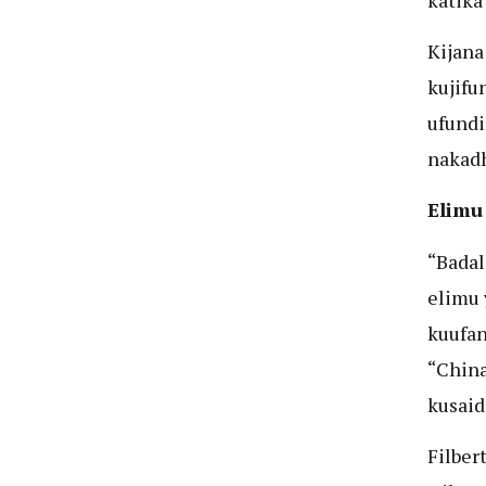
Kijana
kujifu
ufundi
nakadh
Elimu
“Badal
elimu 
kuufan
“China
kusaid
Filber