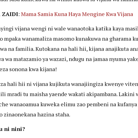
 ZAIDI
:
Mama Samia Kuna Haya Mengine Kwa Vijana
yingi vijana wengi ni wale wanaotoka katika kaya masik
o mpaka wanamaliza masomo kunakuwa na gharama k
wa na familia. Kutokana na hali hii, kijana anajikuta a
 wa matazamio ya wazazi, ndugu na jamaa nyuma yake.
za sonona kwa kijana!
 za hali hii ni vijana kujikuta wanajiingiza kwenye vite
 ili mradi tu maisha yaende wakati akipambana. Lakini
che wanaoamua kuweka elimu zao pembeni na kufanya 
 zinaonekana hazina staha.
 ni nini?