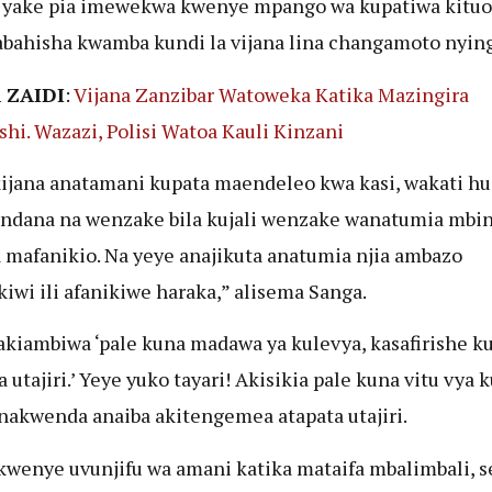
 yake pia imewekwa kwenye mpango wa kupatiwa kituo
abahisha kwamba kundi la vijana lina changamoto nying
 ZAIDI
:
Vijana Zanzibar Watoweka Katika Mazingira
shi. Wazazi, Polisi Watoa Kauli Kinzani
kijana anatamani kupata maendeleo kwa kasi, wakati hu
ndana na wenzake bila kujali wenzake wanatumia mbin
 mafanikio. Na yeye anajikuta anatumia njia ambazo
kiwi ili afanikiwe haraka,” alisema Sanga.
akiambiwa ‘pale kuna madawa ya kulevya, kasafirishe k
 utajiri.’ Yeye yuko tayari! Akisikia pale kuna vitu vya k
nakwenda anaiba akitengemea atapata utajiri.
kwenye uvunjifu wa amani katika mataifa mbalimbali,