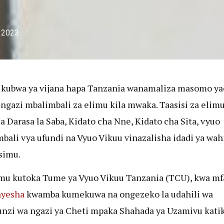
 2023
 kubwa ya vijana hapa Tanzania wanamaliza masomo ya
 ngazi mbalimbali za elimu kila mwaka. Taasisi za elimu
a Darasa la Saba, Kidato cha Nne, Kidato cha Sita, vyuo
bali vya ufundi na Vyuo Vikuu vinazalisha idadi ya wa
simu.
u kutoka Tume ya Vyuo Vikuu Tanzania (TCU), kwa mf
nyesha
kwamba kumekuwa na ongezeko la udahili wa
nzi wa ngazi ya Cheti mpaka Shahada ya Uzamivu kati