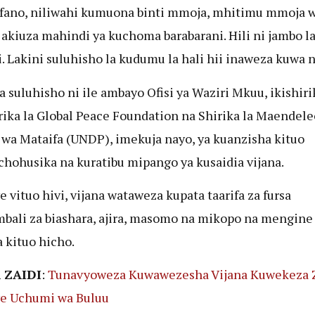
ano, niliwahi kumuona binti mmoja, mhitimu mmoja 
 akiuza mahindi ya kuchoma barabarani. Hili ni jambo l
. Lakini suluhisho la kudumu la hali hii inaweza kuwa n
a suluhisho ni ile ambayo Ofisi ya Waziri Mkuu, ikishiri
rika la Global Peace Foundation na Shirika la Maendele
wa Mataifa (UNDP), imekuja nayo, ya kuanzisha kituo
chohusika na kuratibu mipango ya kusaidia vijana.
 vituo hivi, vijana wataweza kupata taarifa za fursa
bali za biashara, ajira, masomo na mikopo na mengin
a kituo hicho.
 ZAIDI
:
Tunavyoweza Kuwawezesha Vijana Kuwekeza 
e Uchumi wa Buluu