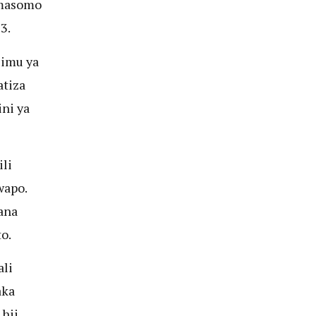
 masomo
3.
limu ya
atiza
ni ya
ili
wapo.
ana
to.
ali
aka
hii.