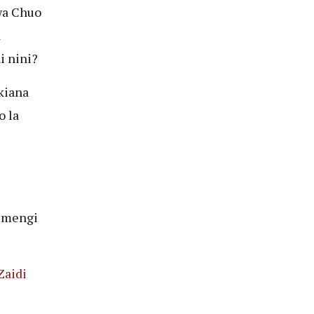
wa Chuo
a
i nini?
kiana
o la
e mengi
Zaidi