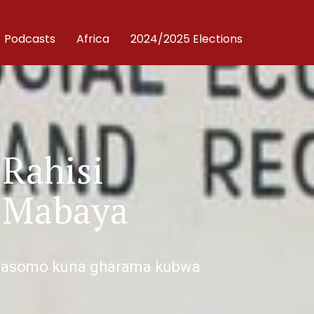
Podcasts
Africa
2024/2025 Elections
 Rahisi
 Mabaya
 masomo kuna gharama kubwa