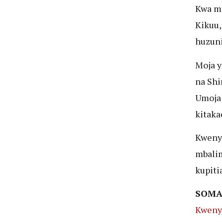
Kwa mf
Kikuu,
huzuni
Moja y
na Shi
Umoja 
kitaka
Kwenye
mbalim
kupiti
SOMA
Kweny