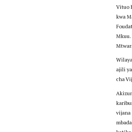
Vituo 
kwa Ma
Foudat
Mkuu. 
Mtwar
Wilaya
ajili 
cha Vi
Akizun
karibu
vijana
mbadal
katika 