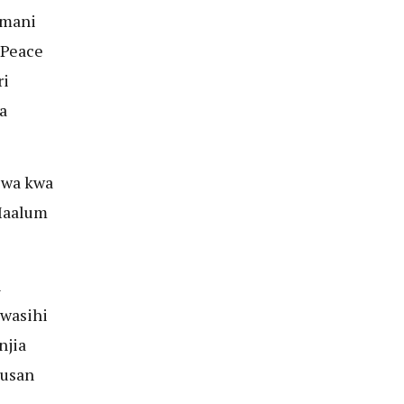
Amani
 Peace
ri
a
liwa kwa
 Maalum
i
iwasihi
njia
susan