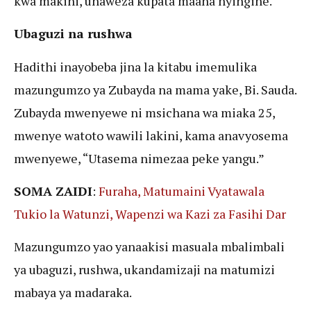
kwa makini, unaweza kupata maana nyingine.
Ubaguzi na rushwa
Hadithi inayobeba jina la kitabu imemulika
mazungumzo ya Zubayda na mama yake, Bi. Sauda.
Zubayda mwenyewe ni msichana wa miaka 25,
mwenye watoto wawili lakini, kama anavyosema
mwenyewe, “Utasema nimezaa peke yangu.”
SOMA ZAIDI
:
Furaha, Matumaini Vyatawala
Tukio la Watunzi, Wapenzi wa Kazi za Fasihi Dar
Mazungumzo yao yanaakisi masuala mbalimbali
ya ubaguzi, rushwa, ukandamizaji na matumizi
mabaya ya madaraka.