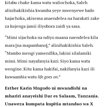
kitabu chake kama watu waliochoka, Saleh
alinihakikishia kwamba yeye mwenyewe bado
hajachoka, akisema anaendelea na harakati zake
za kujenga jamii iliyobora zaidi ya sasa.
“Mimi sijachoka na ndiyo maana naendelea kila
mara [na mapambano],” alinihakikishia Saleh.
“Mambo mengi yamenifika, lakini silalamiki
mimi. Mimi nayafanyia kazi. Siyo kama watu
wengine. Kitu kama hakifai, nakifanyia kazi ili
kuwaambia watu
life goes on
.”
Esther Karin Mngodo ni mwandishi na
mhariri anayeishi Dar es Salaam, Tanzania.
Unaweza kumpata kupitia mtandao wa X