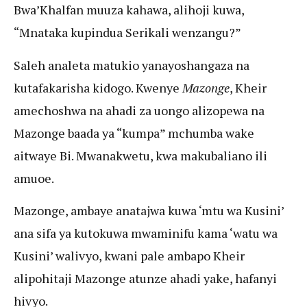
Bwa’Khalfan muuza kahawa, alihoji kuwa,
“Mnataka kupindua Serikali wenzangu?”
Saleh analeta matukio yanayoshangaza na
kutafakarisha kidogo. Kwenye
Mazonge
, Kheir
amechoshwa na ahadi za uongo alizopewa na
Mazonge baada ya “kumpa” mchumba wake
aitwaye Bi. Mwanakwetu, kwa makubaliano ili
amuoe.
Mazonge, ambaye anatajwa kuwa ‘mtu wa Kusini’
ana sifa ya kutokuwa mwaminifu kama ‘watu wa
Kusini’ walivyo, kwani pale ambapo Kheir
alipohitaji Mazonge atunze ahadi yake, hafanyi
hivyo.