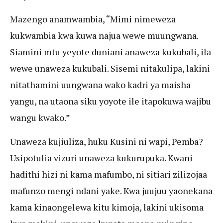
Mazengo anamwambia, “Mimi nimeweza
kukwambia kwa kuwa najua wewe muungwana.
Siamini mtu yeyote duniani anaweza kukubali, ila
wewe unaweza kukubali. Sisemi nitakulipa, lakini
nitathamini uungwana wako kadri ya maisha
yangu, na utaona siku yoyote ile itapokuwa wajibu
wangu kwako.”
Unaweza kujiuliza, huku Kusini ni wapi, Pemba?
Usipotulia vizuri unaweza kukurupuka. Kwani
hadithi hizi ni kama mafumbo, ni sitiari zilizojaa
mafunzo mengi ndani yake. Kwa juujuu yaonekana
kama kinaongelewa kitu kimoja, lakini ukisoma