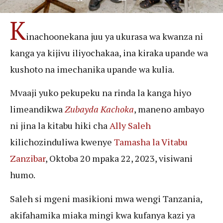
K
inachoonekana juu ya ukurasa wa kwanza ni
kanga ya kijivu iliyochakaa, ina kiraka upande wa
kushoto na imechanika upande wa kulia.
Mvaaji yuko pekupeku na rinda la kanga hiyo
limeandikwa
Zubayda Kachoka
, maneno ambayo
ni jina la kitabu hiki cha
Ally Saleh
kilichozinduliwa kwenye
Tamasha la Vitabu
Zanzibar
, Oktoba 20 mpaka 22, 2023, visiwani
humo.
Saleh si mgeni masikioni mwa wengi Tanzania,
akifahamika miaka mingi kwa kufanya kazi ya