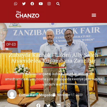
OP-ED
Zubayda Kachoka Lakini Ally Saleh
Anaendelea Kupambana Zanzibar
Saleh, gwiji la utangazaji kutoka Zanzibar, anasema
amedhamiria kuyanyoosha yote yaliyopinda kwenye jamii kupitia
uandishi wake.
November 17, 2023
Esther Karin Mngodo