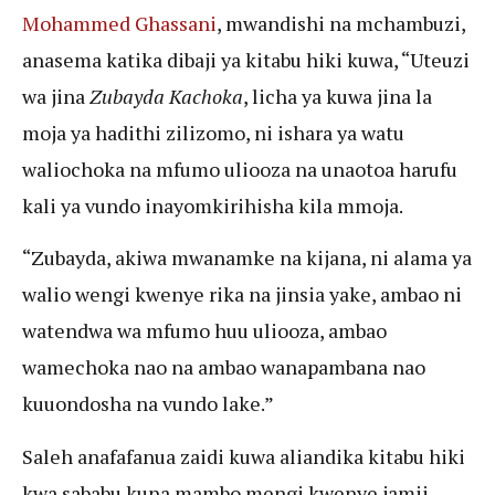
Mohammed Ghassani
, mwandishi na mchambuzi,
anasema katika dibaji ya kitabu hiki kuwa, “Uteuzi
wa jina
Zubayda Kachoka
, licha ya kuwa jina la
moja ya hadithi zilizomo, ni ishara ya watu
waliochoka na mfumo uliooza na unaotoa harufu
kali ya vundo inayomkirihisha kila mmoja.
“Zubayda, akiwa mwanamke na kijana, ni alama ya
walio wengi kwenye rika na jinsia yake, ambao ni
watendwa wa mfumo huu uliooza, ambao
wamechoka nao na ambao wanapambana nao
kuuondosha na vundo lake.”
Saleh anafafanua zaidi kuwa aliandika kitabu hiki
kwa sababu kuna mambo mengi kwenye jamii