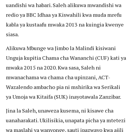
uandishi wa habari. Saleh alikuwa mwandishi wa
redio ya BBC Idhaa ya Kiswahili kwa muda mrefu
kabla ya kustaafu mwaka 2013 na kuingia kwenye
siasa.
Alikuwa Mbunge wa Jimbo la Malindi kisiwani
Unguja kupitia Chama cha Wananchi (CUF) kati ya
mwaka 2015 na 2020. Kwa sasa, Saleh ni
mwanachama wa chama cha upinzani, ACT-
Wazalendo ambacho pia ni mshirika wa Serikali
ya Umoja wa Kitaifa (SUK) inayotawala Zanzibar.
Jina la Saleh, unaweza kusema, ni kisawe cha
uanaharakati. Ukilisikia, unapata picha ya mtetezi
wa maslahi ya wanyonge, sauti ipazwayo kwa ajili