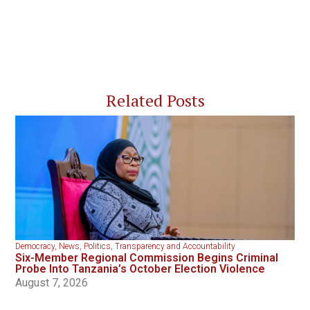
Related Posts
Democracy
,
News
,
Politics
,
Transparency and Accountability
Six-Member Regional Commission Begins Criminal
Probe Into Tanzania’s October Election Violence
August 7, 2026