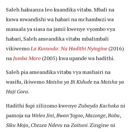
Saleh hakuanza leo kuandika vitabu. Mbali na
kuwa mwandishi wa habari na mchambuzi wa
masuala ya siasa na jamii kwenye vyombo vya
habari, Saleh ameandika vitabu mbalimbali
vikiwemo
La Kuvunda
:
Na Hadithi Nyingine
(2016)
na
Jumba Maro
(2005) kwa upande wa hadithi.
Saleh pia ameandika vitabu vya mashairi na
wasifu, ikiwemo
Maisha ya Bi Kidude
na
Maisha ya
Haji Gora
.
Hadithi fupi zilizomo kwenye
Zubayda Kachoka
ni
pamoja na
Weleo Jini
,
Bwan’Jogoo
,
Mazonge
,
Babu
,
Siku Moja
,
Chezea Ndevu
na
Zaituni
. Zingine ni