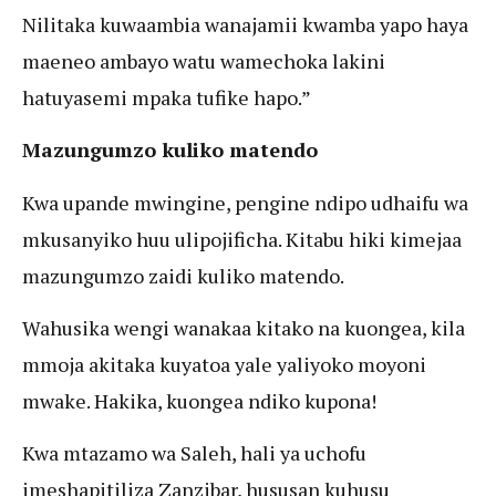
Nilitaka kuwaambia wanajamii kwamba yapo haya
maeneo ambayo watu wamechoka lakini
hatuyasemi mpaka tufike hapo.”
Mazungumzo kuliko matendo
Kwa upande mwingine, pengine ndipo udhaifu wa
mkusanyiko huu ulipojificha. Kitabu hiki kimejaa
mazungumzo zaidi kuliko matendo.
Wahusika wengi wanakaa kitako na kuongea, kila
mmoja akitaka kuyatoa yale yaliyoko moyoni
mwake. Hakika, kuongea ndiko kupona!
Kwa mtazamo wa Saleh, hali ya uchofu
imeshapitiliza Zanzibar, hususan kuhusu