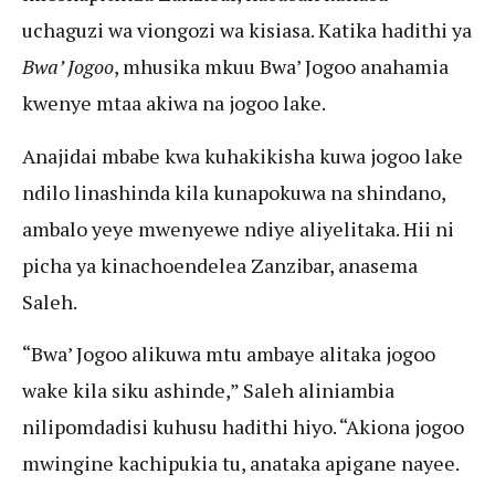
uchaguzi wa viongozi wa kisiasa. Katika hadithi ya
Bwa’ Jogoo
, mhusika mkuu Bwa’ Jogoo anahamia
kwenye mtaa akiwa na jogoo lake.
Anajidai mbabe kwa kuhakikisha kuwa jogoo lake
ndilo linashinda kila kunapokuwa na shindano,
ambalo yeye mwenyewe ndiye aliyelitaka. Hii ni
picha ya kinachoendelea Zanzibar, anasema
Saleh.
“Bwa’ Jogoo alikuwa mtu ambaye alitaka jogoo
wake kila siku ashinde,” Saleh aliniambia
nilipomdadisi kuhusu hadithi hiyo. “Akiona jogoo
mwingine kachipukia tu, anataka apigane nayee.