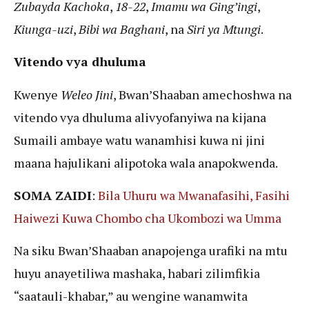
Zubayda Kachoka
,
18-22
,
Imamu wa Ging’ingi
,
Kiunga-uzi
,
Bibi wa Baghani
, na
Siri ya Mtungi
.
Vitendo vya dhuluma
Kwenye
Weleo Jini
, Bwan’Shaaban amechoshwa na
vitendo vya dhuluma alivyofanyiwa na kijana
Sumaili ambaye watu wanamhisi kuwa ni jini
maana hajulikani alipotoka wala anapokwenda.
SOMA ZAIDI
:
Bila Uhuru wa Mwanafasihi, Fasihi
Haiwezi Kuwa Chombo cha Ukombozi wa Umma
Na siku Bwan’Shaaban anapojenga urafiki na mtu
huyu anayetiliwa mashaka, habari zilimfikia
“saatauli-khabar,” au wengine wanamwita