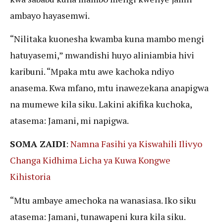
ambayo hayasemwi.
“Nilitaka kuonesha kwamba kuna mambo mengi
hatuyasemi,” mwandishi huyo aliniambia hivi
karibuni. “Mpaka mtu awe kachoka ndiyo
anasema. Kwa mfano, mtu inawezekana anapigwa
na mumewe kila siku. Lakini akifika kuchoka,
atasema: Jamani, mi napigwa.
SOMA ZAIDI
:
Namna Fasihi ya Kiswahili Ilivyo
Changa Kidhima Licha ya Kuwa Kongwe
Kihistoria
“Mtu ambaye amechoka na wanasiasa. Iko siku
atasema: Jamani, tunawapeni kura kila siku.