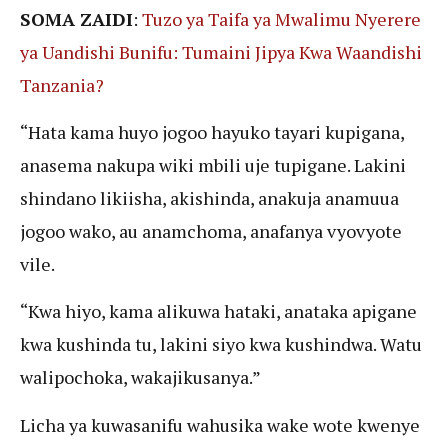
SOMA ZAIDI
:
Tuzo ya Taifa ya Mwalimu Nyerere
ya Uandishi Bunifu: Tumaini Jipya Kwa Waandishi
Tanzania?
“Hata kama huyo jogoo hayuko tayari kupigana,
anasema nakupa wiki mbili uje tupigane. Lakini
shindano likiisha, akishinda, anakuja anamuua
jogoo wako, au anamchoma, anafanya vyovyote
vile.
“Kwa hiyo, kama alikuwa hataki, anataka apigane
kwa kushinda tu, lakini siyo kwa kushindwa. Watu
walipochoka, wakajikusanya.”
Licha ya kuwasanifu wahusika wake wote kwenye