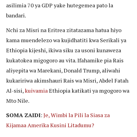
asilimia 70 ya GDP yake hutegemea pato la
bandari.
Nchi za Misri na Eritrea zitatazama hatua hiyo
kama muendelezo wa kujidhatiti kwa Serikali ya
Ethiopia kijeshi, ikiwa siku za usoni kunaweza
kukatokea migogoro au vita. Ifahamike pia Rais
aliyepita wa Marekani, Donald Trump, aliwahi
kukaririwa akimshauri Rais wa Misri, Abdel Fatah
Al-sisi,
kuivamia
Ethiopia katikati ya mgogoro wa
Mto Nile.
SOMA ZAIDI
:
Je, Wimbi la Pili la Siasa za
Kijamaa Amerika Kusini Litadumu?