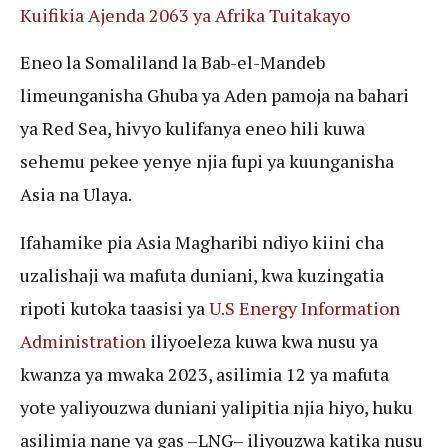
Kuifikia Ajenda 2063 ya Afrika Tuitakayo
Eneo la Somaliland la Bab-el-Mandeb
limeunganisha Ghuba ya Aden pamoja na bahari
ya Red Sea, hivyo kulifanya eneo hili kuwa
sehemu pekee yenye njia fupi ya kuunganisha
Asia na Ulaya.
Ifahamike pia Asia Magharibi ndiyo kiini cha
uzalishaji wa mafuta duniani, kwa kuzingatia
ripoti kutoka taasisi ya
U.S Energy Information
Administration
iliyoeleza kuwa kwa nusu ya
kwanza ya mwaka 2023, asilimia 12 ya mafuta
yote yaliyouzwa duniani yalipitia njia hiyo, huku
asilimia nane ya gas –LNG– iliyouzwa katika nusu