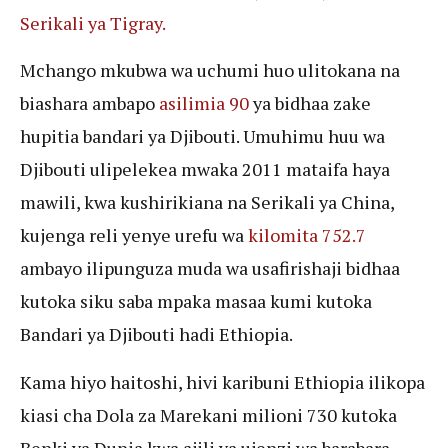
Serikali ya Tigray.
Mchango mkubwa wa uchumi huo ulitokana na
biashara ambapo
asilimia 90
ya bidhaa zake
hupitia bandari ya Djibouti. Umuhimu huu wa
Djibouti ulipelekea mwaka 2011 mataifa haya
mawili, kwa kushirikiana na Serikali ya China,
kujenga reli yenye urefu wa
kilomita 752.7
ambayo ilipunguza muda wa usafirishaji bidhaa
kutoka siku saba mpaka masaa kumi kutoka
Bandari ya Djibouti hadi Ethiopia.
Kama hiyo haitoshi, hivi karibuni Ethiopia ilikopa
kiasi cha Dola za Marekani milioni 730 kutoka
Benki ya Dunia kwa ajili ya ujenzi wa barabara