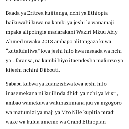
Baada ya Eritrea kujitenga, nchi ya Ethiopia
haikuwahi kuwa na kambi ya jeshi la wanamaji
mpaka alipoingia madarakani Waziri Mkuu Abiy
Ahmed mwaka 2018 ambapo alitangaza kuwa
“kutafufuliwa” kwa jeshi hilo kwa msaada wa nchi
ya Ufaransa, na kambi hiyo itaendesha mafunzo ya
kijeshi nchini Djibouti.
Sababu kubwa ya kuanzishwa kwa jeshi hilo
inasemekana ni kujilinda dhidi ya nchi ya Misri,
ambao wamekuwa wakihasimiana juu ya mgogoro
wa matumizi ya maji ya Mto Nile kupitia mradi
wake wa kufua umeme wa Grand Ethiopian