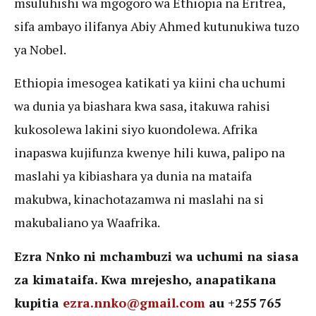
msuluhishi wa mgogoro wa Ethiopia na Eritrea,
sifa ambayo ilifanya Abiy Ahmed kutunukiwa tuzo
ya Nobel.
Ethiopia imesogea katikati ya kiini cha uchumi
wa dunia ya biashara kwa sasa, itakuwa rahisi
kukosolewa lakini siyo kuondolewa. Afrika
inapaswa kujifunza kwenye hili kuwa, palipo na
maslahi ya kibiashara ya dunia na mataifa
makubwa, kinachotazamwa ni maslahi na si
makubaliano ya Waafrika.
Ezra Nnko ni mchambuzi wa uchumi na siasa
za kimataifa. Kwa mrejesho, anapatikana
kupitia
ezra.nnko@gmail.com
au +255 765