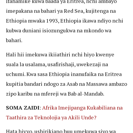
Ifahamike kuwa baada ya Eritrea, nchi ambayo
imepakana na bahari ya Red Sea, kujitenga na
Ethiopia mwaka 1993, Ethiopia ikawa ndiyo nchi
kubwa duniani isiozungukwa na mkondo wa
bahari.
Hali hii imekuwa ikiiathiri nchi hiyo kwenye
suala la usalama, usafirishaji, uwekezaji na
uchumi. Kwa sasa Ethiopia inanufaika na Eritrea
kupitia bandari ndogo za Asab na Massawa ambazo
zipo karibu na mfereji wa Bab al-Mandab.
SOMA ZAIDI
:
Afrika Imejipanga Kukabiliana na
Taathira za Teknolojia ya Akili Unde?
Hata hivyo, ushirikiano huu umekuwa siyo wa