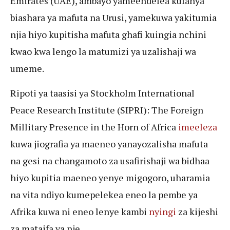
Emirates (UAE), ambayo yameendelea kufanya
biashara ya mafuta na Urusi, yamekuwa yakitumia
njia hiyo kupitisha mafuta ghafi kuingia nchini
kwao kwa lengo la matumizi ya uzalishaji wa
umeme.
Ripoti ya taasisi ya Stockholm International
Peace Research Institute (SIPRI): The Foreign
Millitary Presence in the Horn of Africa
imeeleza
kuwa jiografia ya maeneo yanayozalisha mafuta
na gesi na changamoto za usafirishaji wa bidhaa
hiyo kupitia maeneo yenye migogoro, uharamia
na vita ndiyo kumepelekea eneo la pembe ya
Afrika kuwa ni eneo lenye kambi
nyingi
za kijeshi
za mataifa ya nje.