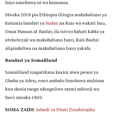
hayo umekuwa ni wa kusuasua.
Mwaka 2018 pia Ethiopia iliingia makubaliano ya
kutumia bandari ya
Sudan
na Rais wa wakati huo,
Omar Hassan al-Bashir, ila isivyo bahati kabla ya
utekelezaji wa makubaliano hayo, Rais Bashir
alipinduliwa na makubaliano hayo yakafa.
Bandari ya Somaliland
Somaliland inapatikana kusini mwa pwani ya
Ghuba ya Aden, eneo ambalo limekuwa muhimu
kwa dunia tangu ufunguliwe rasmi mfereji wa
Suez mwaka 1869.
SOMA ZAIDI
:
Juhudi za Dhati Zinahitajika