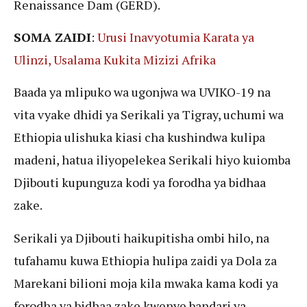
Renaissance Dam (GERD).
SOMA ZAIDI
:
Urusi Inavyotumia Karata ya
Ulinzi, Usalama Kukita Mizizi Afrika
Baada ya mlipuko wa ugonjwa wa UVIKO-19 na
vita vyake dhidi ya Serikali ya Tigray, uchumi wa
Ethiopia ulishuka kiasi cha kushindwa kulipa
madeni, hatua iliyopelekea Serikali hiyo kuiomba
Djibouti kupunguza kodi ya forodha ya bidhaa
zake.
Serikali ya Djibouti haikupitisha ombi hilo, na
tufahamu kuwa Ethiopia hulipa zaidi ya Dola za
Marekani bilioni moja kila mwaka kama kodi ya
forodha ya bidhaa zake kwenye bandari ya