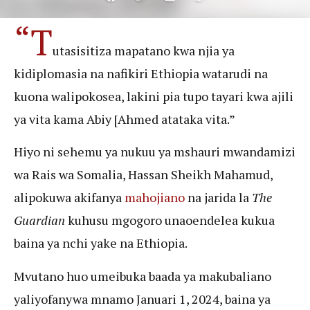
“T
utasisitiza mapatano kwa njia ya
kidiplomasia na nafikiri Ethiopia watarudi na
kuona walipokosea, lakini pia tupo tayari kwa ajili
ya vita kama Abiy [Ahmed atataka vita.”
Hiyo ni sehemu ya nukuu ya mshauri mwandamizi
wa Rais wa Somalia, Hassan Sheikh Mahamud,
alipokuwa akifanya
mahojiano
na jarida la
The
Guardian
kuhusu mgogoro unaoendelea kukua
baina ya nchi yake na Ethiopia.
Mvutano huo umeibuka baada ya makubaliano
yaliyofanywa mnamo Januari 1, 2024, baina ya