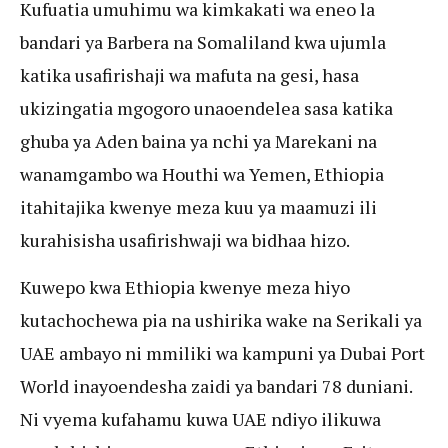
Kufuatia umuhimu wa kimkakati wa eneo la
bandari ya Barbera na Somaliland kwa ujumla
katika usafirishaji wa mafuta na gesi, hasa
ukizingatia mgogoro unaoendelea sasa katika
ghuba ya Aden baina ya nchi ya Marekani na
wanamgambo wa Houthi wa Yemen, Ethiopia
itahitajika kwenye meza kuu ya maamuzi ili
kurahisisha usafirishwaji wa bidhaa hizo.
Kuwepo kwa Ethiopia kwenye meza hiyo
kutachochewa pia na ushirika wake na Serikali ya
UAE ambayo ni mmiliki wa kampuni ya Dubai Port
World inayoendesha zaidi ya bandari 78 duniani.
Ni vyema kufahamu kuwa UAE ndiyo ilikuwa