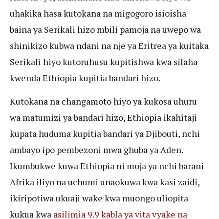
uhakika hasa kutokana na migogoro isioisha
baina ya Serikali hizo mbili pamoja na uwepo wa
shinikizo kubwa ndani na nje ya Eritrea ya kuitaka
Serikali hiyo kutoruhusu kupitishwa kwa silaha
kwenda Ethiopia kupitia bandari hizo.
Kutokana na changamoto hiyo ya kukosa uhuru
wa matumizi ya bandari hizo, Ethiopia ikahitaji
kupata huduma kupitia bandari ya Djibouti, nchi
ambayo ipo pembezoni mwa ghuba ya Aden.
Ikumbukwe kuwa Ethiopia ni moja ya nchi barani
Afrika iliyo na uchumi unaokuwa kwa kasi zaidi,
ikiripotiwa ukuaji wake kwa muongo uliopita
kukua kwa
asilimia 9.9 kabla ya vita vyake na