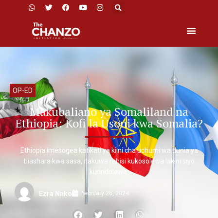
OP-ED
Makubaliano ya Somaliland na
Ethiopia: Kofi la Usoni kwa Somalia?
Ethiopia imesogea katikati ya kiini cha uchumi wa dunia ya
biashara kwa sasa, itakuwa rahisi kukosolewa lakini siyo
kuondolewa.
February 26, 2024
Ezra Nnko