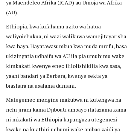
ya Maendeleo Afrika (IGAD) au Umoja wa Afrika
(AU).
Ethiopia, kwa kufahamu uzito wa hatua
waliyoichukua, ni wazi walikuwa wamejitayarisha
kwa haya. Hayatawasumbua kwa muda mrefu, hasa
ukizingatia udhaifu wa AU ila pia umuhimu wake
kimkakati kwenye eneo ililolishikilia kwa sasa,
yaani bandari ya Berbera, kwenye sekta ya
biashara na usalama duniani.
Mategemeo mengine makubwa ni kutengwa na
nchi jirani kama Djibouti ambayo itatazama kama
ni mkakati wa Ethiopia kupunguza utegemezi
kwake na kuathiri uchumi wake ambao zaidi ya