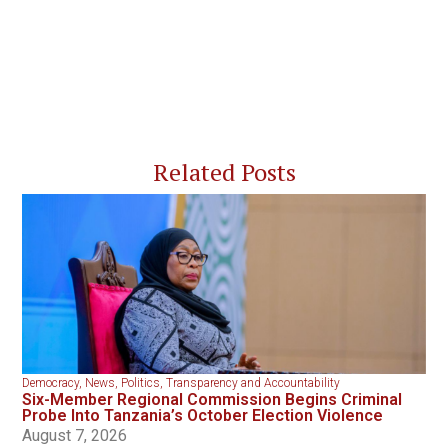
Related Posts
Democracy
,
News
,
Politics
,
Transparency and Accountability
Six-Member Regional Commission Begins Criminal
Probe Into Tanzania’s October Election Violence
August 7, 2026