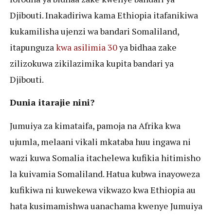
Djibouti. Inakadiriwa kama Ethiopia itafanikiwa
kukamilisha ujenzi wa bandari Somaliland,
itapunguza
kwa asilimia 30
ya bidhaa zake
zilizokuwa zikilazimika kupita bandari ya
Djibouti.
Dunia itarajie nini?
Jumuiya za kimataifa, pamoja na Afrika kwa
ujumla, melaani vikali mkataba huu ingawa ni
wazi kuwa Somalia itachelewa kufikia hitimisho
la kuivamia Somaliland. Hatua kubwa inayoweza
kufikiwa ni kuwekewa vikwazo kwa Ethiopia au
hata kusimamishwa uanachama kwenye Jumuiya