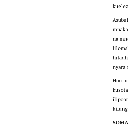
kuele
Asubuh
mpaka 
na mna
liloms
hifadh
nyara z
Huu nd
kusot
ilipoa
kifung
SOMA