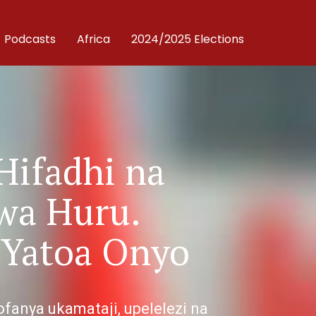
Podcasts
Africa
2024/2025 Elections
Hifadhi na
wa Huru.
 Yatoa Onyo
anya ukamataji, upelelezi na