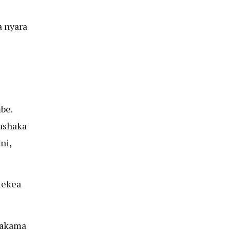
a nyara
be.
mashaka
ni,
lekea
ahakama