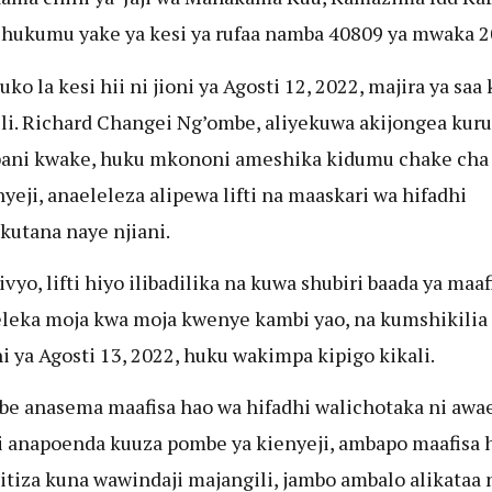
 hukumu yake ya kesi ya rufaa namba 40809 ya mwaka 2
ko la kesi hii ni jioni ya Agosti 12, 2022, majira ya saa
li. Richard Changei Ng’ombe, aliyekuwa akijongea kuru
ani kwake, huku mkononi ameshika kidumu chake cha
nyeji, anaeleleza alipewa lifti na maaskari wa hifadhi
kutana naye njiani.
ivyo, lifti hiyo ilibadilika na kuwa shubiri baada ya maaf
eka moja kwa moja kwenye kambi yao, na kumshikilia
i ya Agosti 13, 2022, huku wakimpa kipigo kikali.
e anasema maafisa hao wa hifadhi walichotaka ni awa
 anapoenda kuuza pombe ya kienyeji, ambapo maafisa 
sitiza kuna wawindaji majangili, jambo ambalo alikataa 