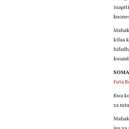
inapit
kuones
Mahaka
kifaa 
hifadh
kwamba
SOMA
Futa K
Kwa ke
za mtu
Mahak
juu ya