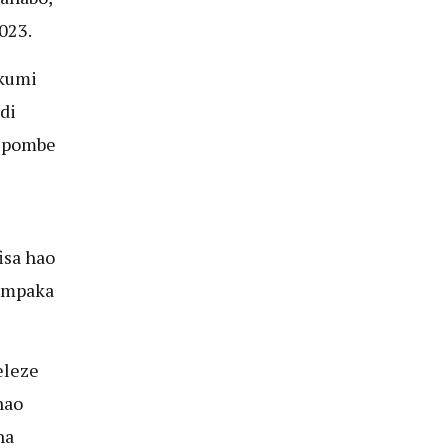
023.
 kumi
di
 pombe
isa hao
 mpaka
eleze
hao
na