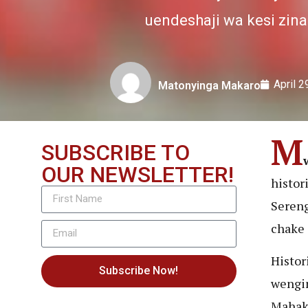
uendeshaji wa kesi zin
April 2
Matonyinga Makaro
M
SUBSCRIBE TO
OUR NEWSLETTER!
histor
Sereng
chake 
Histor
Subscribe Now!
wengin
Mahaka