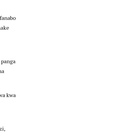
afanabo
hake
 panga
na
iwa kwa
i,