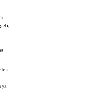
wa
geti,
na
elea
 ya