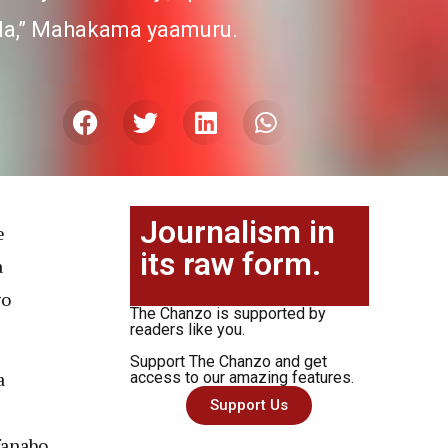
mla,” Mahakama yaamuru.
Journalism in
e
its raw form.
a
go
The Chanzo is supported by
readers like you.
Support The Chanzo and get
a
access to our amazing features.
Support Us
anabo,