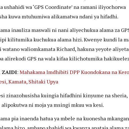
ia ushahidi wa ‘GPS Coordinate’ na ramani iliyochorwa
ha kuwa mtuhumiwa alikamatwa ndani ya hifadhi.
ma inauliza maswali ni nani aliyechukua alama za GPS
kipi kilitumika kuchukua alama hizi. Kwenye kundi la m
i watano waliomkamata Richard, hakuna yeyote aliyeta
 alirekodi GPS na wala kifaa kilichotumika hakikuele
 ZAIDI
:
Mahakama Imdhibiti DPP Kuondokana na Kero
esi, Kamata, Shitaki Upya
si zinazohusisha kuingia hifadhini kinyume na sheria,
 alipokutwa ni moja ya msingi mkuu wa kesi.
ama pia inaenda hatua ya mbele na kuonesha mkangan
 alama hizo, ambapo shahidi wa kwanza anataja alama z