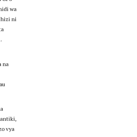
idi wa
hizi ni
ta
.
a na
au
ha
antiki,
zo vya