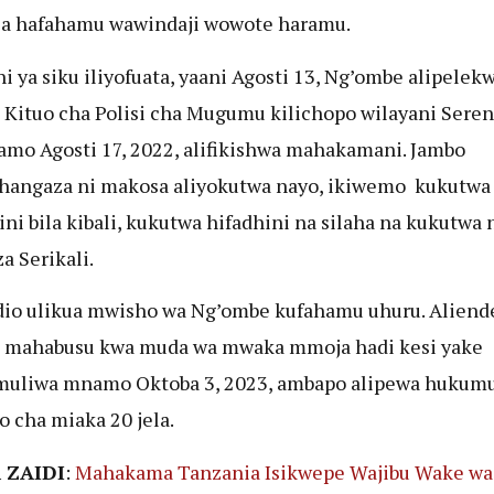
za hafahamu wawindaji wowote haramu.
i ya siku iliyofuata, yaani Agosti 13, Ng’ombe alipelek
Kituo cha Polisi cha Mugumu kilichopo wilayani Seren
mo Agosti 17, 2022, alifikishwa mahakamani. Jambo
hangaza ni makosa aliyokutwa nayo, ikiwemo kukutwa
ini bila kibali, kukutwa hifadhini na silaha na kukutwa 
a Serikali.
io ulikua mwisho wa Ng’ombe kufahamu uhuru. Aliend
a mahabusu kwa muda wa mwaka mmoja hadi kesi yake
muliwa mnamo Oktoba 3, 2023, ambapo alipewa hukumu
o cha miaka 20 jela.
 ZAIDI
:
Mahakama Tanzania Isikwepe Wajibu Wake wa