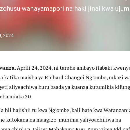
azohusu wanayamapori na haki jinai kwa uju
9, 2024
wanza
. Aprili 24, 2024, ni tarehe ambayo itabaki kweny
ia katika maisha ya Richard Changei Ng’ombe, mkazi w
eti aliyeachiwa huru baada ya kuanza kutumikia kifun
cha miaka 20.
ia hii haiishii tu kwa Ng’ombe, bali hata kwa Watanzani
e kutokana na maagizo muhimu yaliyoachiliwa na
ma chini ya Jaji wa Mahakama Kuu, Kamazima Idd Kaf