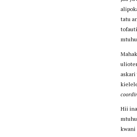
alipok
tatu a
tofaut
mtuhum
Mahak
uliot
askari
kielel
coordi
Hii in
mtuhum
kwani 