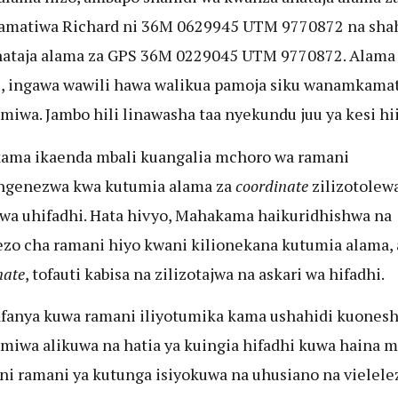
amatiwa Richard ni 36M 0629945
UTM 9770872 na shah
nataja alama za GPS 36M 0229045 UTM 9770872. Alama 
i, ingawa wawili hawa walikua pamoja siku wanamkama
iwa. Jambo hili linawasha taa nyekundu juu ya kesi hii
ama ikaenda mbali kuangalia mchoro wa ramani
engenezwa kwa kutumia alama za
coordinate
zilizotolew
 wa uhifadhi. Hata hivyo, Mahakama haikuridhishwa na
ezo cha ramani hiyo kwani kilionekana kutumia alama, 
nate
, tofauti kabisa na zilizotajwa na askari wa hifadhi.
afanya kuwa ramani iliyotumika kama ushahidi kuones
iwa alikuwa na hatia ya kuingia hifadhi kuwa haina m
ni ramani ya kutunga isiyokuwa na uhusiano na vielele