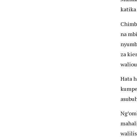
katika
Chimbu
na mbi
nyumb
za kie
waliou
Hata h
kumpel
asubuh
Ng’omb
mahali
walili