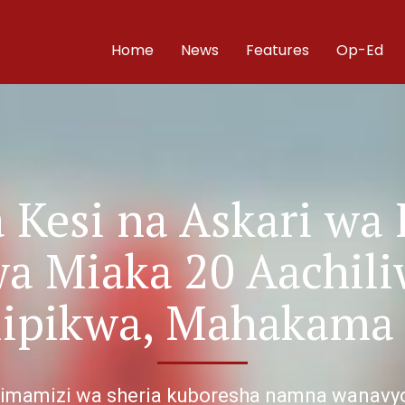
Home
News
Features
Op-Ed
 Kesi na Askari wa 
a Miaka 20 Aachili
lipikwa, Mahakama
simamizi wa sheria kuboresha namna wanavyof