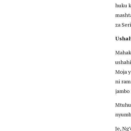
huku k
mashta
za Ser
Ushah
Mahaka
ushahi
Moja y
ni ram
jambo 
Mtuhum
nyumba
Je, Ng