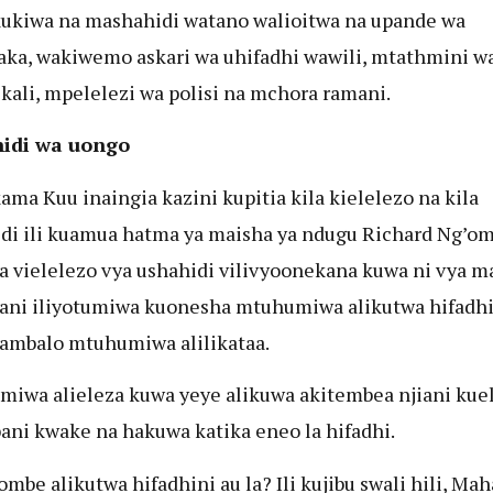
ukiwa na mashahidi watano walioitwa na upande wa
ka, wakiwemo askari wa uhifadhi wawili, mtathmini w
ikali, mpelelezi wa polisi na mchora ramani.
idi wa uongo
ma Kuu inaingia kazini kupitia kila kielelezo na kila
di ili kuamua hatma ya maisha ya ndugu Richard Ng’om
a vielelezo vya ushahidi vilivyoonekana kuwa ni vya 
ani iliyotumiwa kuonesha mtuhumiwa alikutwa hifadhi
ambalo mtuhumiwa alilikataa.
iwa alieleza kuwa yeye alikuwa akitembea njiani kue
ni kwake na hakuwa katika eneo la hifadhi.
’ombe alikutwa hifadhini au la? Ili kujibu swali hili, M