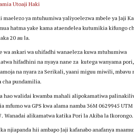
mia Utoaji Haki
i maelezo ya mtuhumiwa yaliyoelezwa mbele ya Jaji K
mua hatma yake kama ataendelea kutumikia kifungo c
aka 20 au la.
 wa askari wa uhifadhi wanaeleza kuwa mtuhumiwa
atwa hifadhini na nyaya nane za kutega wanyama pori,
amoja na nyara za Serikali, yaani miguu miwili, mbavu 
 cha pundamilia.
a hao walidai kwamba mahali alipokamatiwa palinakil
ia mfumo wa GPS kwa alama namba 36M 0629945 UTM
7
.
Wanadai alikamatwa katika Pori la Akiba la Ikorongo.
ika njiapanda hii ambapo Jaji kafanabo anafanya maamuz