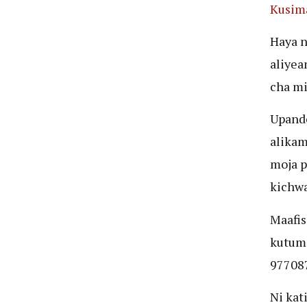
Kusima
Haya n
aliyea
cha mi
Upande
alikam
moja p
kichwa
Maafis
kutum
97708
Ni kat