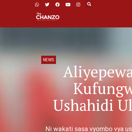
NEWS
Aliyepewa
Kufungw
Ushahidi U
Ni wakati sasa vyombo vya u