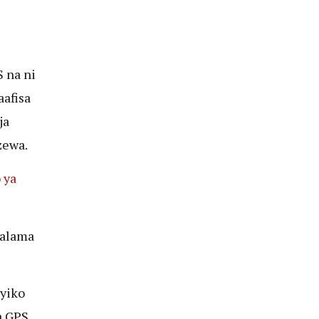
 na ni
aafisa
ja
zewa.
 ya
 alama
yiko
a GPS