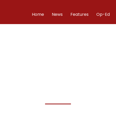
Home
News
Features
Op-Ed
ri Kwa Nchi Kuwa n
 Wanaweza Kuishi 
e Badala ya Kufan
fa la vijana wavivu wa kufikiri na kutenda wa