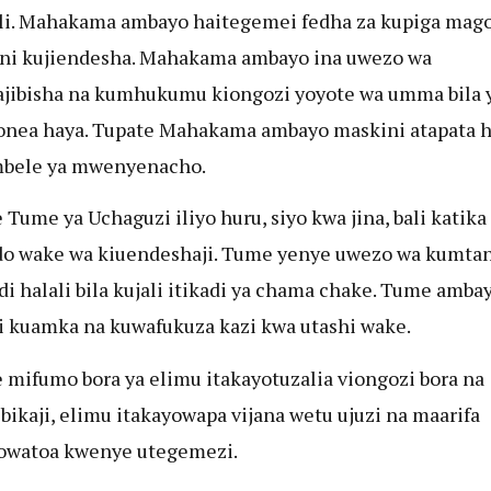
li. Mahakama ambayo haitegemei fedha za kupiga mago
ni kujiendesha. Mahakama ambayo ina uwezo wa
ibisha na kumhukumu kiongozi yoyote wa umma bila 
nea haya. Tupate Mahakama ambayo maskini atapata h
mbele ya mwenyenacho.
 Tume ya Uchaguzi iliyo huru, siyo kwa jina, bali katika
o wake wa kiuendeshaji. Tume yenye uwezo wa kumta
i halali bila kujali itikadi ya chama chake. Tume amba
 kuamka na kuwafukuza kazi kwa utashi wake.
 mifumo bora ya elimu itakayotuzalia viongozi bora na
bikaji, elimu itakayowapa vijana wetu ujuzi na maarifa
owatoa kwenye utegemezi.