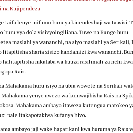
i na Kujipendeza
e taifa lenye mifumo huru ya kiuendeshaji wa taasisi. 
 huru vya dola visivyoingiliana. Tuwe na Bunge huru
tetea maslahi ya wananchi, na siyo maslahi ya Serikali,
 litapitisha sharia zisizo kandamizi kwa wananchi, Bu
 halitapitisha mkataba wa kuuza rasilimali za nchi kwa
gopa Rais.
a Mahakama huru isiyo na ubia wowote na Serikali wal
 Mahakama yenye uwezo wa kumwajibisha Rais na Spik
okosa. Mahakama ambayo itaweza kutengua matokeo y
zi pale itakapotakiwa kufanya hivo.
ma ambayo jaji wake hapatikani kwa huruma ya Rais w