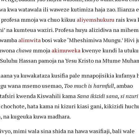
a kwa watawala ili waweze kutimiza haja zao. Ilianza 
a profesa mmoja wa chuo kikuu
aliyemshukuru
rais kwa
ani’ na kumteua waziri. Profesa huyu alizidiwa na mihe
 kwamba
alimwita
bosi wake ‘Mheshimiwa Mungu.’ Hivi ju
mwona
chawa
mmoja
akimuweka
kwenye kundi la utuku
 Suluhu Hassan pamoja na Yesu Kristo na Mtume Muh
aana ya kuwakataza kusifia pale mnapojisikia kufanya hi
gu wana msemo usemao,
Too much is harmfull
, ambao
afsiri kwenda Kiswahili kama
Sana ikizidi sana, si nzur
 chochote, hata kama ni kizuri kiasi gani, kikizidi huch
, na kugeuka kuwa madhara.
ivyo, mimi wala sina shida na hawa wasifiaji, bali wale