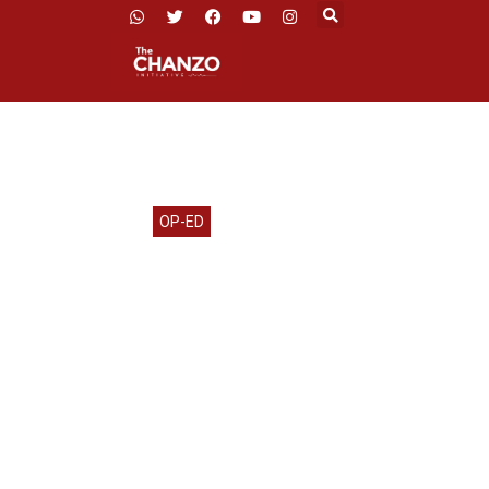
OP-ED
Ni Hata
Wanaodhani
Wengin
Tusikubali kamwe kujenga tai