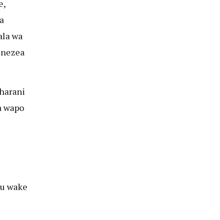
e,
a
ala wa
enezea
harani
a wapo
tu wake