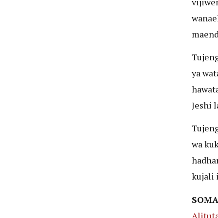
vijiwe
wanael
maend
Tujeng
ya wat
hawata
Jeshi l
Tujeng
wa kuk
hadhar
kujali 
SOMA
Alitut