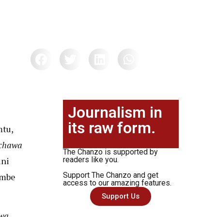
Journalism in
its raw form.
mtu,
chawa
The Chanzo is supported by
ini
readers like you.
Support The Chanzo and get
umbe
access to our amazing features.
Support Us
wa