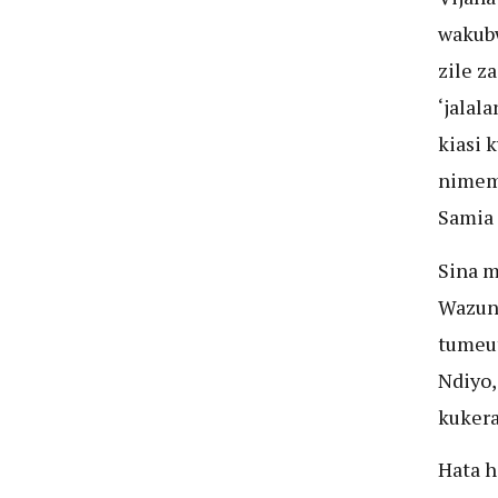
wakubw
zile z
‘jalal
kiasi
nime
Samia
Sina m
Wazun
tumeut
Ndiyo,
kukera
Hata h