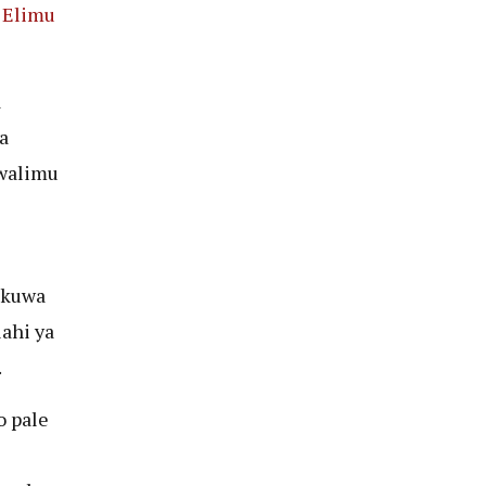
 Elimu
a
a
Mwalimu
 kuwa
ahi ya
.
o pale