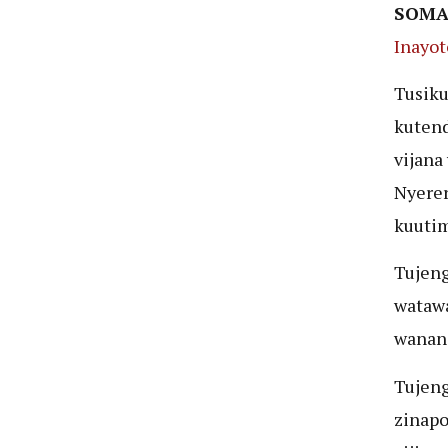
SOMA
Inayot
Tusiku
kutend
vijana
Nyerer
kuutim
Tujeng
watawa
wananc
Tujeng
zinapo