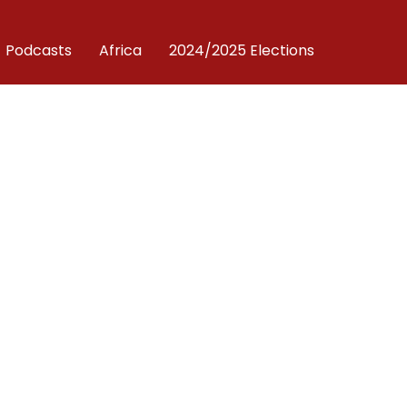
Podcasts
Africa
2024/2025 Elections
a Vijana
kwa Kusifia
ya Kazi
naotegemea kusifia ili wapate