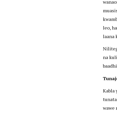
wanaos
muasis
kwamba
leo, h
laana 
Nilit
na kul
baadh
Tunaj
Kabla 
tunata
wawe n