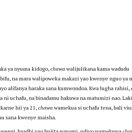
kula.
aka ya nyuma kidogo,
chawa
walijulikana kama wadudu
bifu, na mara walipoweka makazi yao kwenye nguo ya 
yo alifanya haraka sana kumwondoa. Kwa lugha rahisi,
a ni uchafu, na binadamu hakuwa na matumizi nao. Lak
 karne hii ya 21,
chawa
wamekua si uchafu tena, bali vi
u sana kwenye maisha.
 wengi, baadhi yao hujita wasomi, ndiyo wamekuwa
cha