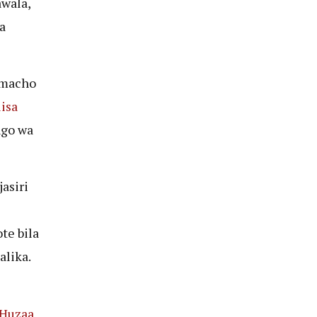
awala,
a
 macho
isa
ngo wa
asiri
te bila
alika.
 Huzaa