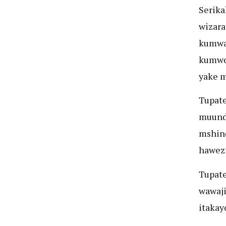
Serika
wizara
kumwaj
kumwo
yake 
Tupate
muund
mshind
hawezi
Tupate
wawaji
itakay