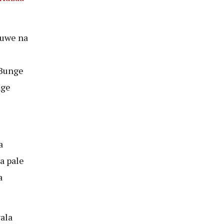
Tuwe na
 Bunge
nge
a
a pale
a
ala