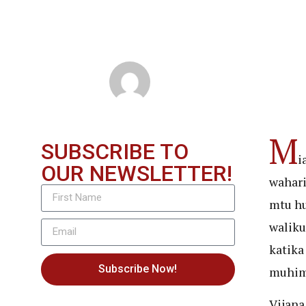
June 13, 2024
Brayan Silayo
M
SUBSCRIBE TO
i
OUR NEWSLETTER!
wahari
mtu hu
waliku
katika
Subscribe Now!
muhim
Vijana