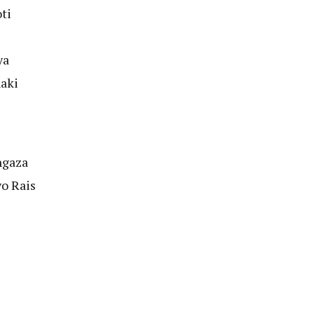
ti
ya
aki
ngaza
yo Rais