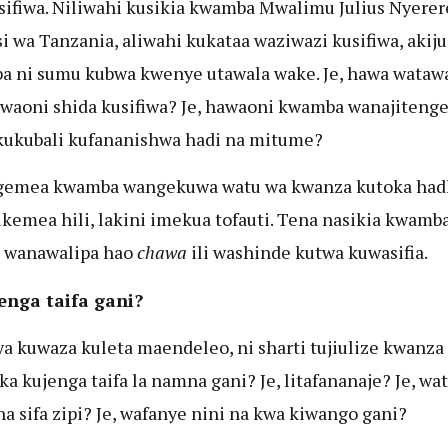
ifiwa. Niliwahi kusikia kwamba Mwalimu Julius Nyerer
i wa Tanzania, aliwahi kukataa waziwazi kusifiwa, akiju
 ni sumu kubwa kwenye utawala wake. Je, hawa wataw
awaoni shida kusifiwa? Je, hawaoni kwamba wanajiteng
kukubali kufananishwa hadi na mitume?
egemea kwamba wangekuwa watu wa kwanza kutoka had
ikemea hili, lakini imekua tofauti. Tena nasikia kwamb
i wanawalipa hao
chawa
ili washinde kutwa kuwasifia.
enga taifa gani?
ya kuwaza kuleta maendeleo, ni sharti tujiulize kwanza
ka kujenga taifa la namna gani? Je, litafananaje? Je, wa
a sifa zipi? Je, wafanye nini na kwa kiwango gani?