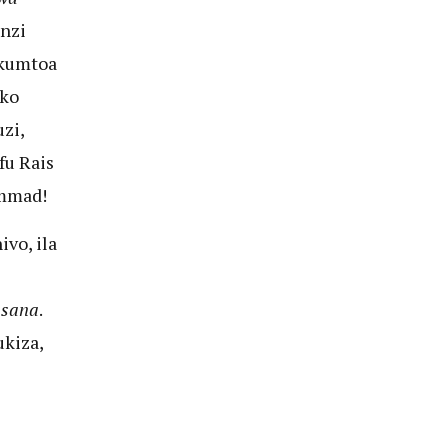
enzi
 kumtoa
mko
zi,
fu Rais
ammad!
vo, ila
i sana
.
ukiza,