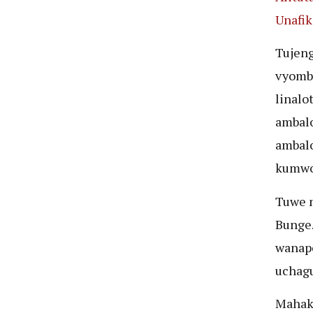
Unafik
Tujeng
vyombo
linalo
ambalo
ambalo
kumwo
Tuwe n
Bunge.
wanap
uchagu
Mahaka