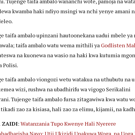
ni. Tujenge taifa ambalo wananchi wote, pamoja na wat
ewa kwamba haki ndiyo msingi wa nchi yenye amani n
eleo.
e taifa ambalo upinzani hautoonekana uadui mbele ya
awala; taifa ambalo watu wema mithili ya
Godlisten Mal
teswa na kuonewa na wasio na haki kwa kutumia mgo
a Polisi.
e taifa ambalo viongozi wetu watakua na uthubutu na uj
emea wizi, rushwa na ubadhirifu wa vigogo Serikalini
ani. Tujenge taifa ambalo fursa zitagawiwa kwa watu wo
itikadi zao za kisiasa, hali zao za elimu, kijamii, na kadh
 ZAIDI
:
Watanzania Tupo Kwenye Hali Nyerere
ahadharisha Nayo: Utii Ukizidi Unakuwa Woga, na Uoga