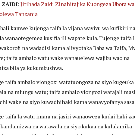
 ZAIDI
:
Jitihada Zaidi Zinahitajika Kuongeza Ubora wa
olewa Tanzania
bali kamwe kujenga taifa la vijana wavivu wa kufikiri n
a wanaotegemea kusifia ili wapate kula. Tujenge taifa l
 wakorofi na wadadisi kama alivyotaka Baba wa Taifa, 
e; taifa ambalo watu wake wanauelewa wajibu wao na
iza bila ya kukumbushwa.
e taifa ambalo viongozi watatuongoza na siyo kugeuka
la na miungu watu; taifa ambalo viongozi watajali masl
hi wake na siyo kuwadhihaki kama wanavyofanya sasa
e taifa la watu imara na jasiri wanaoweza kudai haki za
kandamizwa na watawala na siyo kukaa na kulalamika