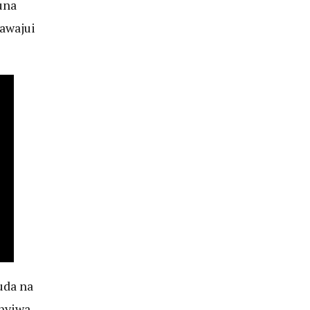
una
awajui
uda na
nyiwa