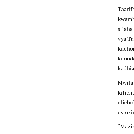
Taarif
kwamba
silaha 
vya Ta
kuchom
kuondo
kadhia
Mwita 
kilich
alich
usiozi
“Maziz