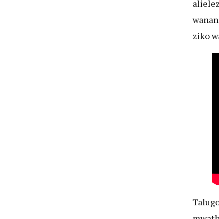
aliele
wananc
ziko w
Talugo
mwathi