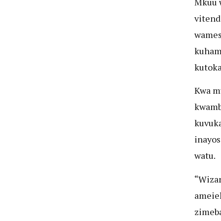
Mkuu w
vitend
wamesh
kuhama
kutoka
Kwa mu
kwamba
kuvuka
inayos
watu.
“Wizar
ameie
zimeba