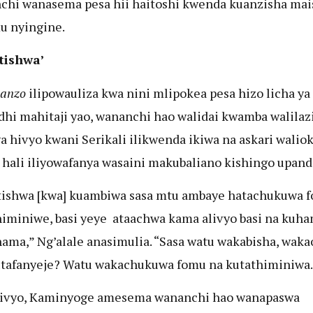
hi wanasema pesa hii haitoshi kwenda kuanzisha mai
u nyingine.
tishwa’
hanzo
ilipowauliza kwa nini mlipokea pesa hizo licha ya
dhi mahitaji yao, wananchi hao walidai kwamba walila
a hivyo kwani Serikali ilikwenda ikiwa na askari walio
, hali iliyowafanya wasaini makubaliano kishingo upand
ishwa [kwa] kuambiwa sasa mtu ambaye hatachukuwa 
himiniwe, basi yeye ataachwa kama alivyo basi na kuh
ma,” Ng’alale anasimulia. “Sasa watu wakabisha, waka
utafanyeje? Watu wakachukuwa fomu na kutathiminiwa.
hivyo, Kaminyoge amesema wananchi hao wanapaswa