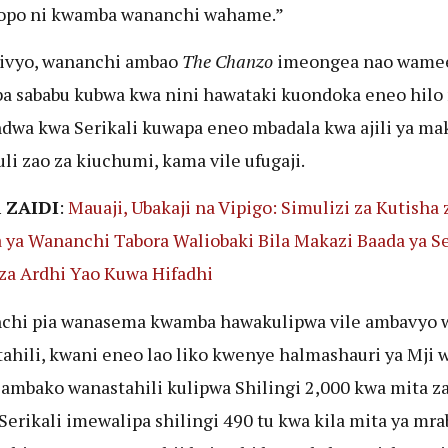
hopo ni kwamba wananchi wahame.”
ivyo, wananchi ambao
The Chanzo
imeongea nao wame
 sababu kubwa kwa nini hawataki kuondoka eneo hilo 
dwa kwa Serikali kuwapa eneo mbadala kwa ajili ya ma
li zao za kiuchumi, kama vile ufugaji.
 ZAIDI
:
Mauaji, Ubakaji na Vipigo: Simulizi za Kutisha 
ya Wananchi Tabora Waliobaki Bila Makazi Baada ya Se
a Ardhi Yao Kuwa Hifadhi
chi pia wanasema kwamba hawakulipwa vile ambavyo 
ahili, kwani eneo lao liko kwenye halmashauri ya Mji 
ambako wanastahili kulipwa Shilingi 2,000 kwa mita za
 Serikali imewalipa shilingi 490 tu kwa kila mita ya mra