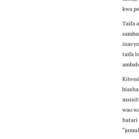
kwa pe
Taifa 
sambam
inavyo
taifa 
ambalo
Kitend
biasha
msisit
wao wa
hatari
“jumui