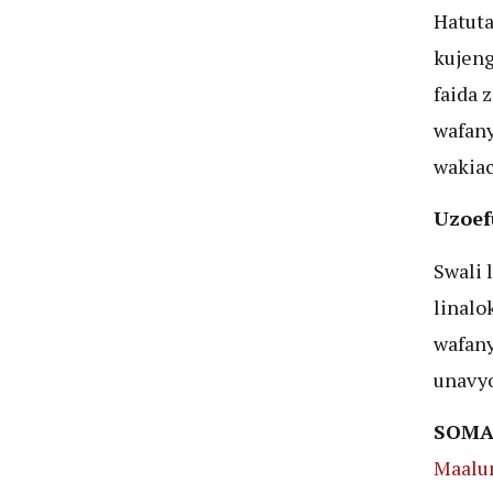
Hatuta
kujeng
faida 
wafany
wakiac
Uzoef
Swali 
linalo
wafany
unavy
SOMA
Maalum