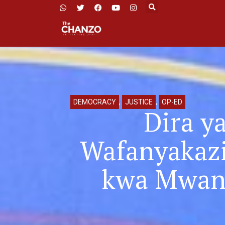
DEMOCRACY
,
JUSTICE
,
OP-ED
Dira y
Wafanyakaz
kwa Mwana