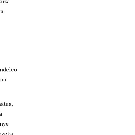
kuza
ta
ndeleo
 na
hatua,
a
enye
gezeka