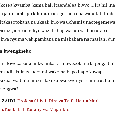
kosea kwamba, kama hali itaendelea hivyo, Dira hii ina
a jamii ambapo kikundi kidogo sana cha watu kitalimbi
zitakazotokana na ukuaji huo wa uchumi unaotegemewa
akazi, ambao ndiyo wazalishaji wakuu wa huo utajri,
hwa nyuma wakipambana na mishahara na maslahi dun
u kwengineko
linaloweza kuja ni kwamba je, inawezekana kujenga taif
kusudia kukuza uchumi wake na hapo hapo kuwapa
akazi wa taifa hilo nafasi kubwa kwenye namna uchum
ojengwa?
 ZAIDI
:
Profesa Shivji: Dira ya Taifa Haina Muda
.Tusikubali Kufanyiwa Majaribio