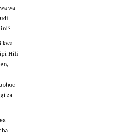
bwa wa
hudi
ini?
i kwa
pi. Hili
den,
huohuo
gi za
ea
cha