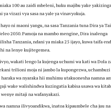
 miaka 100 au zaidi mbeleni, huku majibu yake yakizinga
i ya vizazi vya sasa na yale ya vinavyokuja.
 hayo ni maoni yangu, na sasa Tanzania tuna Dira ya Tai
leo 2050. Pamoja na mambo mengine, Dira inalenga
ilisha Tanzania, ndani ya miaka 25 ijayo, kuwa taifa en
hi na lenye kujitegemea.
ivyo, wakati lengo la kujenga uchumi wa kati wa Dola z
kani trilioni moja ni jambo la kupongezwa, uchambuzi
 haraka wa nyaraka hii muhimu utakuonesha namna a
aji wake walishindwa kuzingatia kabisa usawa wa kita
a wenye mitaji na wafanyakazi.
kwa namna ilivyoandikwa, inatoa kipaumbele cha juu na