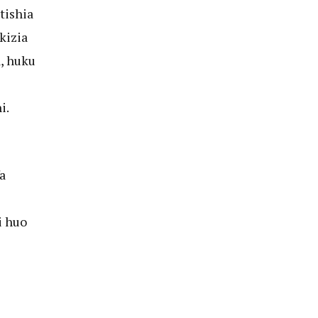
tishia
kizia
, huku
i.
a
i huo