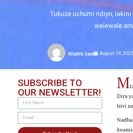
Tukuze uchumi ndiyo, lakini
walewale amb
August 19, 202
Khalifa Said
M
SUBSCRIBE TO
t
OUR NEWSLETTER!
Dira y
hivi n
Nadhan
kuamin