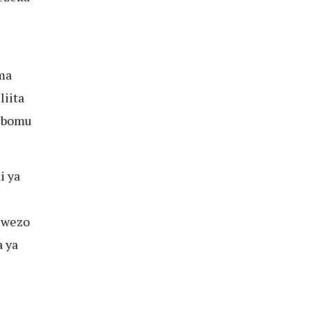
ma
iita
i bomu
i ya
uwezo
 ya