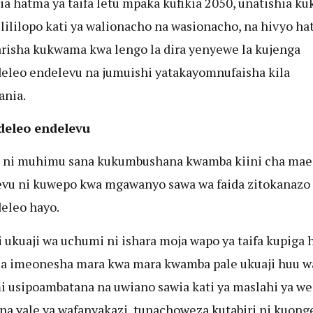
ria hatma ya taifa letu mpaka kufikia 2050, unatishia ku
lililopo kati ya walionacho na wasionacho, na hivyo ha
risha kukwama kwa lengo la dira yenyewe la kujenga
leo endelevu na jumuishi yatakayomnufaisha kila
ania.
eleo endelevu
 ni muhimu sana kukumbushana kwamba kiini cha mae
vu ni kuwepo kwa mgawanyo sawa wa faida zitokanazo
eleo hayo.
 ukuaji wa uchumi ni ishara moja wapo ya taifa kupiga 
ia imeonesha mara kwa mara kwamba pale ukuaji huu w
 usipoambatana na uwiano sawia kati ya maslahi ya w
 na yale ya wafanyakazi, tunachoweza kutabiri ni kuon