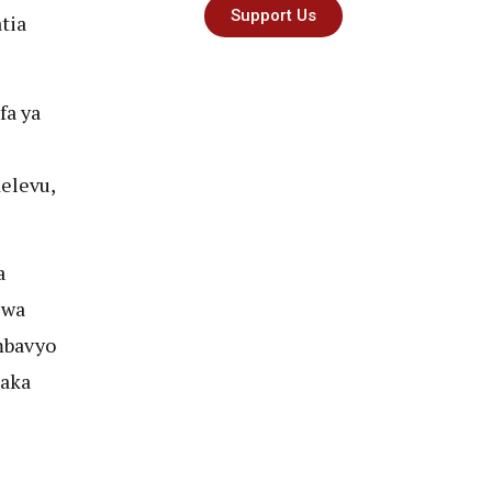
Support Us
tia
fa ya
delevu,
a
 wa
mbavyo
baka