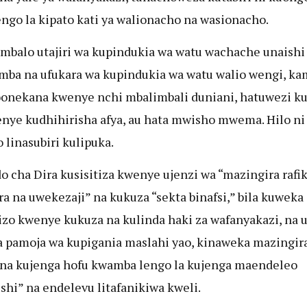
ngo la kipato kati ya walionacho na wasionacho.
ambalo utajiri wa kupindukia wa watu wachache unaishi
ba na ufukara wa kupindukia wa watu walio wengi, ka
onekana kwenye nchi mbalimbali duniani, hatuwezi kul
lenye kudhihirisha afya, au hata mwisho mwema. Hilo n
 linasubiri kulipuka.
o cha Dira kusisitiza kwenye ujenzi wa “mazingira rafik
ra na uwekezaji” na kukuza “sekta binafsi,” bila kuweka
izo kwenye kukuza na kulinda haki za wafanyakazi, na 
 pamoja wa kupigania maslahi yao, kinaweka mazingira
 na kujenga hofu kwamba lengo la kujenga maendeleo
shi” na endelevu litafanikiwa kweli.