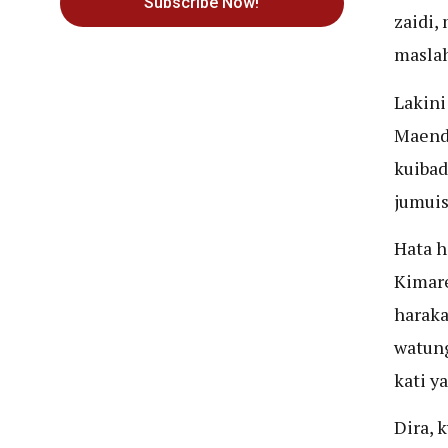
Subscribe Now!
zaidi,
maslah
Lakini
Maende
kuibad
jumuis
Hata h
Kimare
haraka
watung
kati y
Dira, 