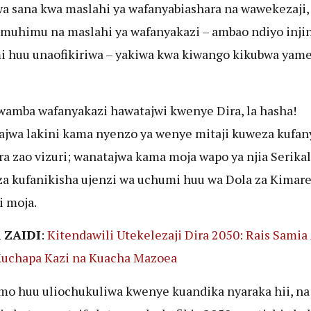
a sana kwa maslahi ya wafanyabiashara na wawekezaji,
umuhimu na maslahi ya wafanyakazi – ambao ndiyo injin
 huu unaofikiriwa – yakiwa kwa kiwango kikubwa ya
.
wamba wafanyakazi hawatajwi kwenye Dira, la hasha!
jwa lakini kama nyenzo ya wenye mitaji kuweza kufan
ra zao vizuri; wanatajwa kama moja wapo ya njia Serikal
a kufanikisha ujenzi wa uchumi huu wa Dola za Kimar
i moja.
 ZAIDI
:
Kitendawili Utekelezaji Dira 2050: Rais Samia
Kuchapa Kazi na Kuacha Mazoea
o huu uliochukuliwa kwenye kuandika nyaraka hii, na