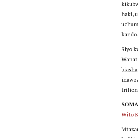
kikubw
haki, 
uchumi
kando
Siyo k
Wanata
biasha
inawez
trilion
SOMA
Wito 
Mtazam