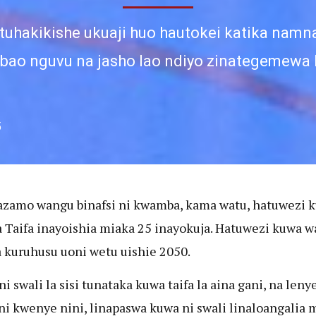
 tuhakikishe ukuaji huo hautokei katika namna
ao nguvu na jasho lao ndiyo zinategemewa 
5
azamo wangu binafsi ni kwamba, kama watu, hatuwezi 
a Taifa inayoishia miaka 25 inayokuja. Hatuwezi kuwa w
a kuruhusu uoni wetu uishie 2050.
i swali la sisi tunataka kuwa taifa la aina gani, na leny
i kwenye nini, linapaswa kuwa ni swali linaloangalia 