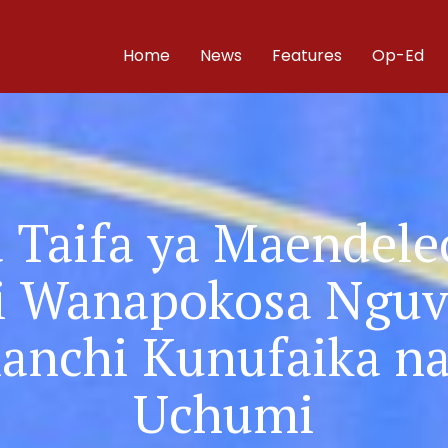
Home
News
Features
Op-Ed
a Taifa ya Maendele
i Wanapokosa Nguv
nchi Kunufaika na
Uchumi