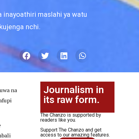
 inayoathiri maslahi ya watu
kujenga nchi.
Journalism in
kuwa na
its raw form.
afupi
The Chanzo is supported by
readers like you.
e
Support The Chanzo and get
mbali
access to our amazing features.