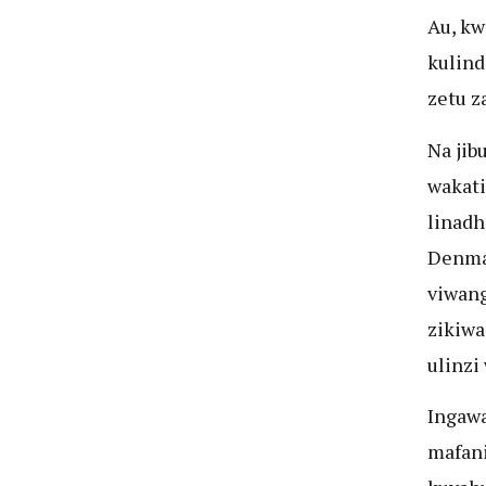
Au, k
kulind
zetu z
Na jib
wakati
linadh
Denmar
viwang
zikiwa
ulinzi
Ingawa
mafani