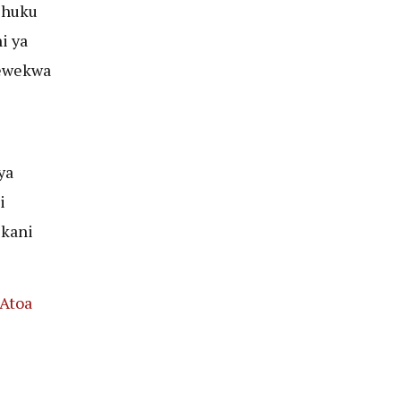
 huku
i ya
mewekwa
ya
i
ekani
 Atoa