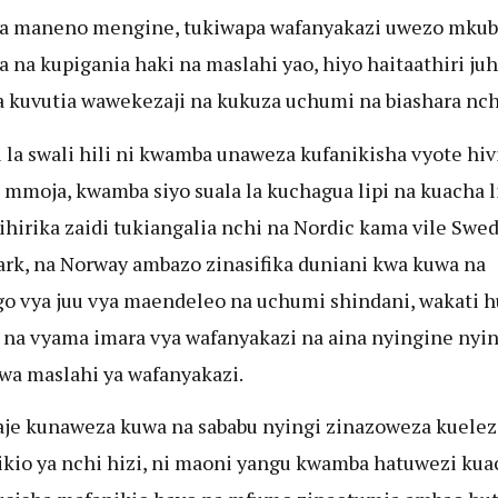
wa maneno mengine, tukiwapa wafanyakazi uwezo mku
a na kupigania haki na maslahi yao, hiyo haitaathiri ju
a kuvutia wawekezaji na kukuza uchumi na biashara nch
u la swali hili ni kwamba unaweza kufanikisha vyote hiv
 mmoja, kwamba siyo suala la kuchagua lipi na kuacha li
ihirika zaidi tukiangalia nchi na Nordic kama vile Swe
k, na Norway ambazo zinasifika duniani kwa kuwa na
o vya juu vya maendeleo na uchumi shindani, wakati 
 na vyama imara vya wafanyakazi na aina nyingine nyin
 wa maslahi ya wafanyakazi.
je kunaweza kuwa na sababu nyingi zinazoweza kuelez
kio ya nchi hizi, ni maoni yangu kwamba hatuwezi kua