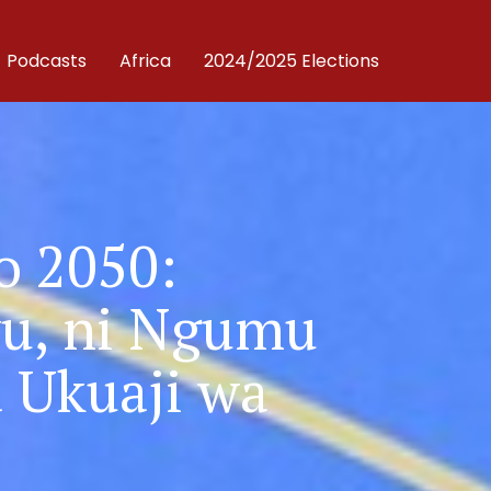
Podcasts
Africa
2024/2025 Elections
o 2050:
u, ni Ngumu
 Ukuaji wa