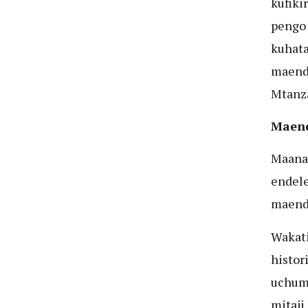
kufiki
pengo 
kuhata
maende
Mtanz
Maend
Maana
endele
maend
Wakati
histor
uchumi
mitaji