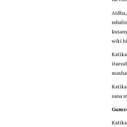
Aidha,
mbalim
kusany
wiki hi
Katika
itaend
masha
Katika
sana m
Gumzo
Katika