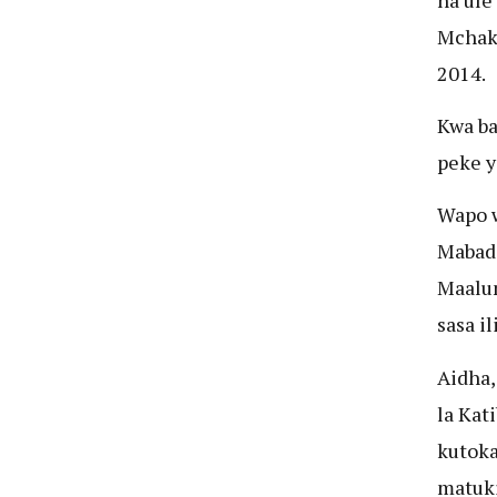
Mchaka
2014.
Kwa ba
peke y
Wapo w
Mabadi
Maalum
sasa i
Aidha,
la Kat
kutoka
matuki