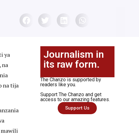
Journalism in
i ya
its raw form.
 na
nia
The Chanzo is supported by
na tija
readers like you.
Support The Chanzo and get
access to our amazing features.
Support Us
anzania
wa
 mawili