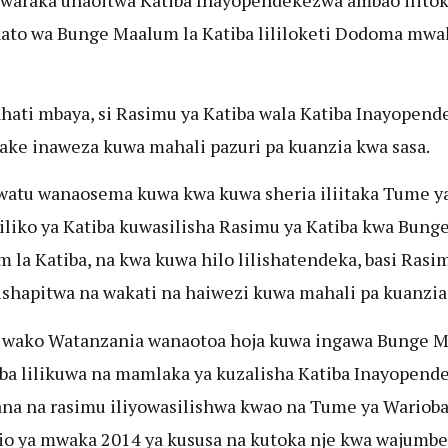
to wa Bunge Maalum la Katiba lililoketi Dodoma mwa
hati mbaya, si Rasimu ya Katiba wala Katiba Inayopen
ake inaweza kuwa mahali pazuri pa kuanzia kwa sasa.
atu wanaosema kuwa kwa kuwa sheria iliitaka Tume y
liko ya Katiba kuwasilisha Rasimu ya Katiba kwa Bung
 la Katiba, na kwa kuwa hilo lilishatendeka, basi Rasi
lishapitwa na wakati na haiwezi kuwa mahali pa kuanzia
 wako Watanzania wanaotoa hoja kuwa ingawa Bunge 
iba lilikuwa na mamlaka ya kuzalisha Katiba Inayopen
na na rasimu iliyowasilishwa kwao na Tume ya Warioba
o ya mwaka 2014 ya kususa na kutoka nje kwa wajumbe