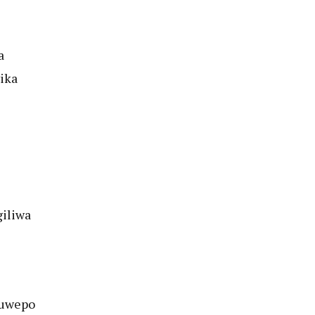
a
ika
giliwa
kuwepo