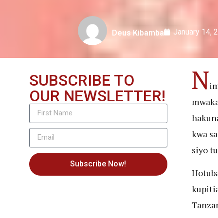
January 14, 
Deus Kibamba
N
SUBSCRIBE TO
im
OUR NEWSLETTER!
mwaka 
hakuna
kwa sa
siyo tu
Subscribe Now!
Hotuba
kupiti
Tanzan