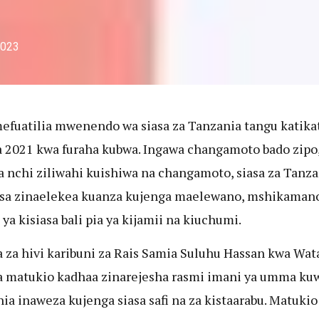
2023
efuatilia mwenendo wa siasa za Tanzania tangu katikat
2021 kwa furaha kubwa. Ingawa changamoto bado zipo,
 nchi ziliwahi kuishiwa na changamoto, siasa za Tanza
sa zinaelekea kuanza kujenga maelewano, mshikamano 
 ya kisiasa bali pia ya kijamii na kiuchumi.
 za hivi karibuni za Rais Samia Suluhu Hassan kwa Wat
a matukio kadhaa zinarejesha rasmi imani ya umma ku
ia inaweza kujenga siasa safi na za kistaarabu. Matukio