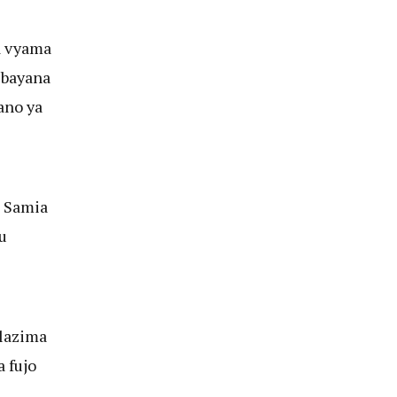
a vyama
 bayana
ano ya
s Samia
u
 lazima
 fujo