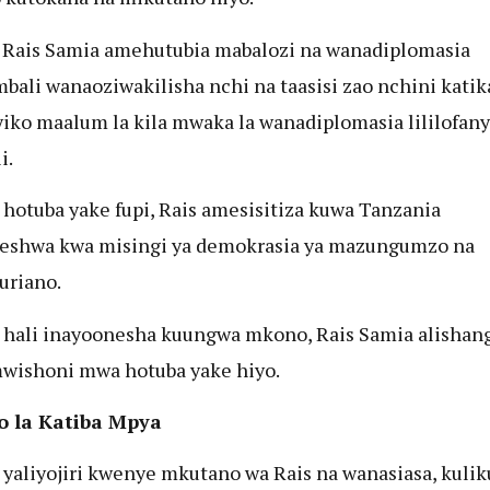
 Rais Samia amehutubia mabalozi na wanadiplomasia
bali wanaoziwakilisha nchi na taasisi zao nchini katik
iko maalum la kila mwaka la wanadiplomasia lililofany
i.
 hotuba yake fupi, Rais amesisitiza kuwa Tanzania
eshwa kwa misingi ya demokrasia ya mazungumzo na
uriano.
 hali inayoonesha kuungwa mkono, Rais Samia alishan
wishoni mwa hotuba yake hiyo.
 la Katiba Mpya
 yaliyojiri kwenye mkutano wa Rais na wanasiasa, kuli