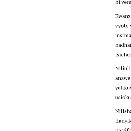
ni vem
Kwanza
vyote 
msimam
hadhar
isiche
Niliul
anawek
yaliku
usiok
Nilish
ifanyi
na vif