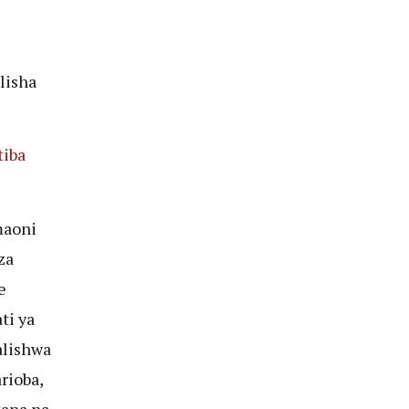
lisha
tiba
maoni
za
e
ti ya
alishwa
rioba,
kana na