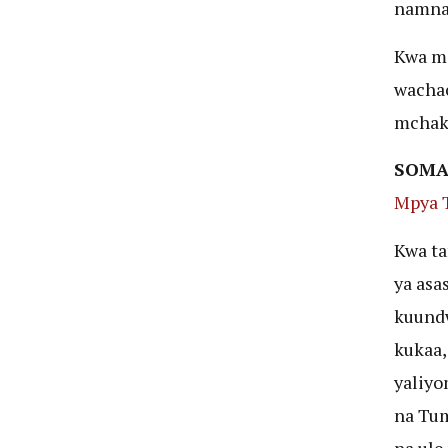
namna 
Kwa ma
wachac
mchak
SOMA
Mpya 
Kwa ta
ya asa
kuundw
kukaa,
yaliyo
na Tum
na ule