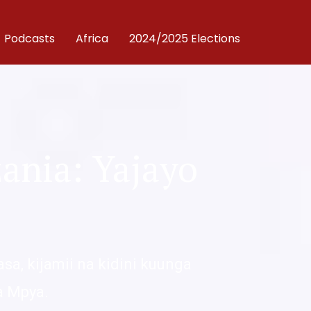
Podcasts
Africa
2024/2025 Elections
ania: Yajayo
asa, kijamii na kidini kuunga
a Mpya.