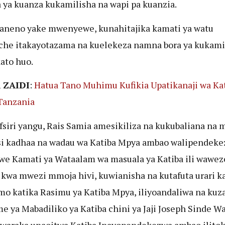
ya kuanza kukamilisha na wapi pa kuanzia.
neno yake mwenyewe, kunahitajika kamati ya watu
he itakayotazama na kuelekeza namna bora ya kukami
ato huo.
 ZAIDI
:
Hatua Tano Muhimu Kufikia Upatikanaji wa Ka
Tanzania
fsiri yangu, Rais Samia amesikiliza na kukubaliana na 
si kadhaa na wadau wa Katiba Mpya ambao walipendeke
e Kamati ya Wataalam wa masuala ya Katiba ili wawez
 kwa mwezi mmoja hivi, kuwianisha na kutafuta urari ka
mo katika Rasimu ya Katiba Mpya, iliyoandaliwa na kuz
e ya Mabadiliko ya Katiba chini ya Jaji Joseph Sinde Wa
 waraka unaoitwa Katiba Inayopendekezwa ambao ilito