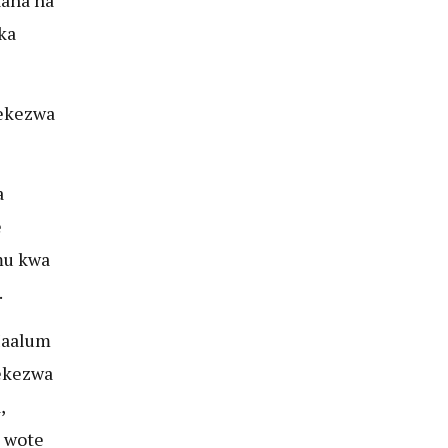
ka
dekezwa
a
e
mu kwa
.
Maalum
dekezwa
,
 wote