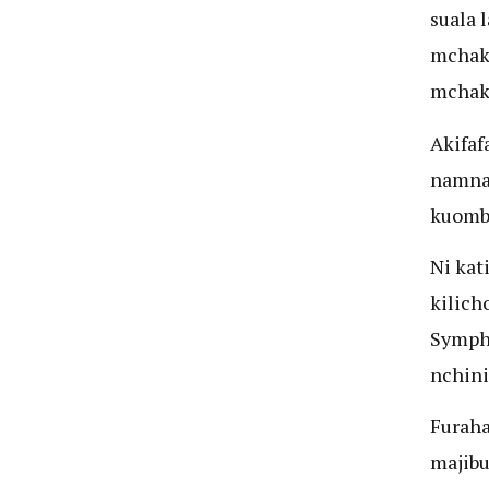
suala 
mchaka
mchaka
Akifaf
namna 
kuomba
Ni kat
kilich
Sympho
nchini
Furaha
majibu