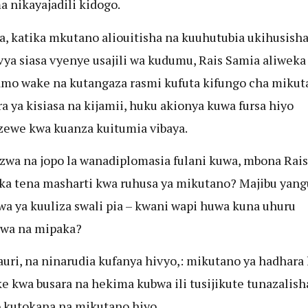
a nikayajadili kidogo.
, katika mkutano aliouitisha na kuuhutubia ukihusish
vya siasa vyenye usajili wa kudumu, Rais Samia aliweka
o wake na kutangaza rasmi kufuta kifungo cha mikut
a ya kisiasa na kijamii, huku akionya kuwa fursa hiyo
zewe kwa kuanza kuitumia vibaya.
izwa na jopo la wanadiplomasia fulani kuwa, mbona Rai
a tena masharti kwa ruhusa ya mikutano? Majibu yang
wa ya kuuliza swali pia – kwani wapi huwa kuna uhuru
uwa na mipaka?
auri, na ninarudia kufanya hivyo,: mikutano ya hadhara
ke kwa busara na hekima kubwa ili tusijikute tunazalisha
o kutokana na mikutano hiyo.