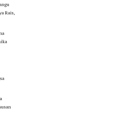
tangu
a Rais,
na
mika
sa
a
susan