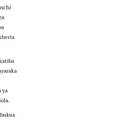
anchi
za
ba
sheria
katiba
nyaraka
 ya
ola.
chukua