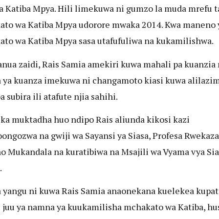
la Katiba Mpya. Hili limekuwa ni gumzo la muda mrefu 
to wa Katiba Mpya udorore mwaka 2014. Kwa maneno y
to wa Katiba Mpya sasa utafufuliwa na kukamilishwa.
anua zaidi, Rais Samia amekiri kuwa mahali pa kuanzia 
ya kuanza imekuwa ni changamoto kiasi kuwa alilazi
 subira ili atafute njia sahihi.
ika muktadha huo ndipo Rais aliunda kikosi kazi
oongozwa na gwiji wa Sayansi ya Siasa, Profesa Rwekaza
 Mukandala na kuratibiwa na Msajili wa Vyama vya Sia
.
 yangu ni kuwa Rais Samia anaonekana kuelekea kupat
 juu ya namna ya kuukamilisha mchakato wa Katiba, hu