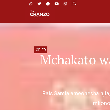
OP-ED
Mchakato wa
Rais Samia ameonesha njia, k
mkono 