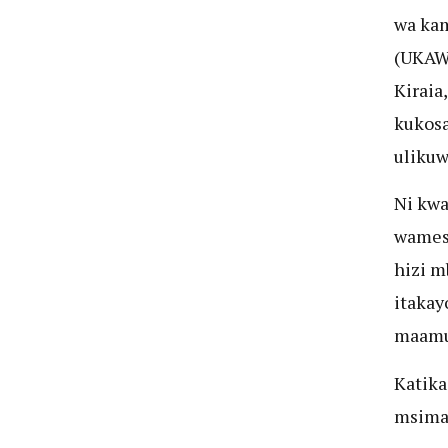
wa kam
(UKAWA
Kiraia
kukosa
uliku
Ni kwa
wamesh
hizi m
itakay
maamuz
Katika
msima