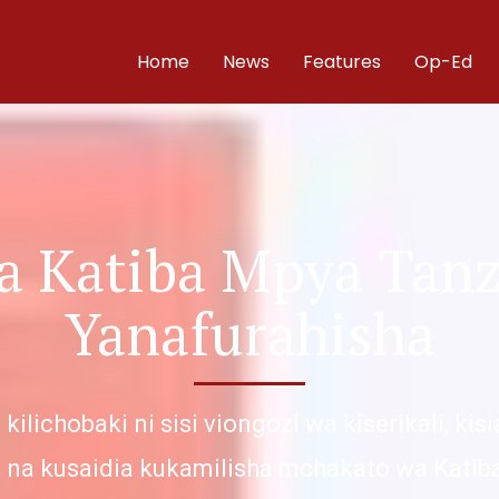
Home
News
Features
Op-Ed
 Katiba Mpya Tanz
Yanafurahisha
ilichobaki ni sisi viongozi wa kiserikali, kisi
na kusaidia kukamilisha mchakato wa Katib