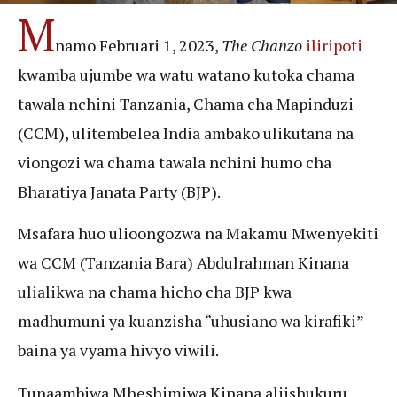
M
namo Februari 1, 2023,
The Chanzo
iliripoti
kwamba ujumbe wa watu watano kutoka chama
tawala nchini Tanzania, Chama cha Mapinduzi
(CCM), ulitembelea India ambako ulikutana na
viongozi wa chama tawala nchini humo cha
Bharatiya Janata Party (BJP).
Msafara huo ulioongozwa na Makamu Mwenyekiti
wa CCM (Tanzania Bara) Abdulrahman Kinana
ulialikwa na chama hicho cha BJP kwa
madhumuni ya kuanzisha “uhusiano wa kirafiki”
baina ya vyama hivyo viwili.
Tunaambiwa Mheshimiwa Kinana aliishukuru