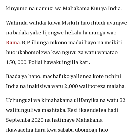
kinyume na uamuzi wa Mahakama Kuu ya India.
Wahindu walidai kuwa Msikiti huo ilibidi uvunjwe
na badala yake lijengwe hekalu la mungu wao
Rama
. BJP iliunga mkono madai hayo na msikiti
huo ukabomolewa kwa nguvu za watu wapatao
150, 000. Polisi hawakuingilia kati.
Baada ya hapo, machafuko yalienea kote nchini
India na inakisiwa watu 2,000 walipoteza maisha.
Uchunguzi wa kimahakama ulifanyika na watu 32
walifunguliwa mashtaka. Kesi ikaendelea hadi
Septemba 2020 na hatimaye Mahakama
ikawaachia huru kwa sababu ubomoaji huo