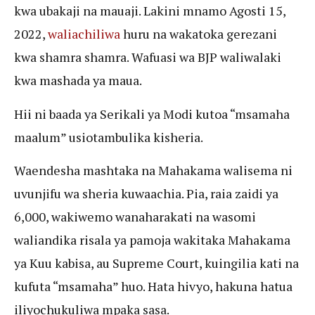
kwa ubakaji na mauaji. Lakini mnamo Agosti 15,
2022,
waliachiliwa
huru na wakatoka gerezani
kwa shamra shamra. Wafuasi wa BJP waliwalaki
kwa mashada ya maua.
Hii ni baada ya Serikali ya Modi kutoa “msamaha
maalum” usiotambulika kisheria.
Waendesha mashtaka na Mahakama walisema ni
uvunjifu wa sheria kuwaachia. Pia, raia zaidi ya
6,000, wakiwemo wanaharakati na wasomi
waliandika risala ya pamoja wakitaka Mahakama
ya Kuu kabisa, au Supreme Court, kuingilia kati na
kufuta “msamaha” huo. Hata hivyo, hakuna hatua
iliyochukuliwa mpaka sasa.