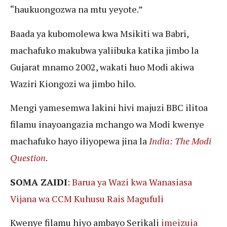
“haukuongozwa na mtu yeyote.”
Baada ya kubomolewa kwa Msikiti wa Babri,
machafuko makubwa yaliibuka katika jimbo la
Gujarat mnamo 2002, wakati huo Modi akiwa
Waziri Kiongozi wa jimbo hilo.
Mengi yamesemwa lakini hivi majuzi BBC ilitoa
filamu inayoangazia mchango wa Modi kwenye
machafuko hayo iliyopewa jina la
India: The Modi
Question
.
SOMA ZAIDI
:
Barua ya Wazi kwa Wanasiasa
Vijana wa CCM Kuhusu Rais Magufuli
Kwenye filamu hiyo ambayo Serikali
imeizuia