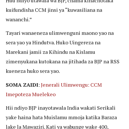
Huu ndiyo utawala wa BJP, chama kinachotaka
kuifundisha CCM jinsi ya “kuwasiliana na
wananchi.”
Tayari wanaeneza ulimwenguni maono yao na
sera yao ya Hindutva. Huko Uingereza na
Marekani jamii za Kihindu na Kislamu
zimenyukana kutokana na jitihada za BJP na RSS
kueneza huko sera yao.
SOMA ZAIDI
:
Jenerali Ulimwengu: CCM
Imepoteza Muelekeo
Hii ndiyo BJP inayotawala India wakati Serikali
yake haina hata Muislamu mmoja katika Baraza
lake la Mawaziri. Kati ya wabunge wake 400,