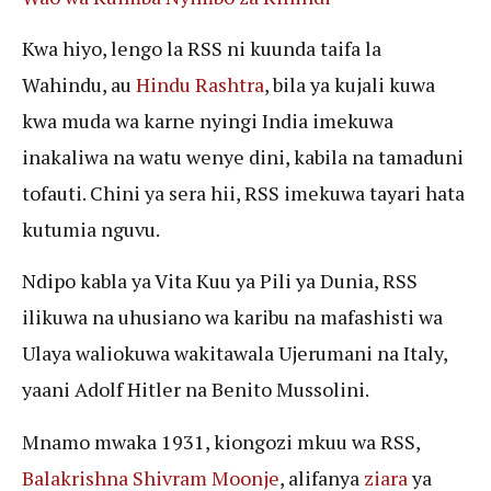
Kwa hiyo, lengo la RSS ni kuunda taifa la
Wahindu, au
Hindu Rashtra
, bila ya kujali kuwa
kwa muda wa karne nyingi India imekuwa
inakaliwa na watu wenye dini, kabila na tamaduni
tofauti. Chini ya sera hii, RSS imekuwa tayari hata
kutumia nguvu.
Ndipo kabla ya Vita Kuu ya Pili ya Dunia, RSS
ilikuwa na uhusiano wa karibu na mafashisti wa
Ulaya waliokuwa wakitawala Ujerumani na Italy,
yaani Adolf Hitler na Benito Mussolini.
Mnamo mwaka 1931, kiongozi mkuu wa RSS,
Balakrishna Shivram Moonje
, alifanya
ziara
ya