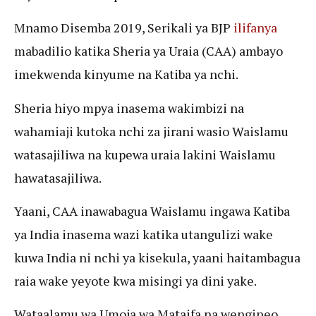
Mnamo Disemba 2019, Serikali ya BJP
ilifanya
mabadilio katika Sheria ya Uraia (CAA) ambayo
imekwenda kinyume na Katiba ya nchi.
Sheria hiyo mpya inasema wakimbizi na
wahamiaji kutoka nchi za jirani wasio Waislamu
watasajiliwa na kupewa uraia lakini Waislamu
hawatasajiliwa.
Yaani, CAA inawabagua Waislamu ingawa Katiba
ya India inasema wazi katika utangulizi wake
kuwa India ni nchi ya kisekula, yaani haitambagua
raia wake yeyote kwa misingi ya dini yake.
Wataalamu wa Umoja wa Mataifa na wengineo