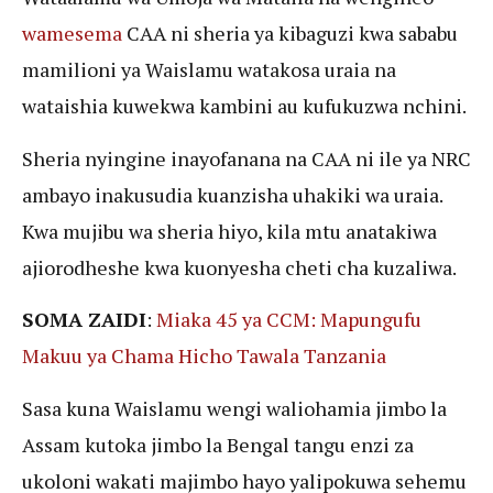
wamesema
CAA ni sheria ya kibaguzi kwa sababu
mamilioni ya Waislamu watakosa uraia na
wataishia kuwekwa kambini au kufukuzwa nchini.
Sheria nyingine inayofanana na CAA ni ile ya NRC
ambayo inakusudia kuanzisha uhakiki wa uraia.
Kwa mujibu wa sheria hiyo, kila mtu anatakiwa
ajiorodheshe kwa kuonyesha cheti cha kuzaliwa.
SOMA ZAIDI
:
Miaka 45 ya CCM: Mapungufu
Makuu ya Chama Hicho Tawala Tanzania
Sasa kuna Waislamu wengi waliohamia jimbo la
Assam kutoka jimbo la Bengal tangu enzi za
ukoloni wakati majimbo hayo yalipokuwa sehemu