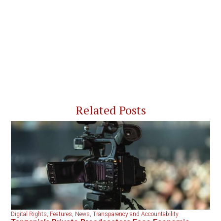
Related Posts
Digital Rights
,
Features
,
News
,
Transparency and Accountability