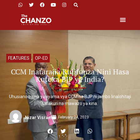
FEATURES
,
OP-ED
CCM Inatarajia Kujifunza Nini Hasa
Kutoka BJP ya India?
Uhusiano baina ya vyama vya CCM na BJP ni jambo linalohitaji
tafakuri na mawazo ya kina.
February 24, 2023
Nizar Visram