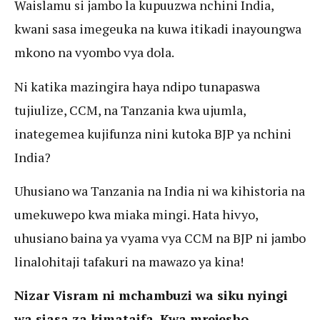
Waislamu si jambo la kupuuzwa nchini India,
kwani sasa imegeuka na kuwa itikadi inayoungwa
mkono na vyombo vya dola.
Ni katika mazingira haya ndipo tunapaswa
tujiulize, CCM, na Tanzania kwa ujumla,
inategemea kujifunza nini kutoka BJP ya nchini
India?
Uhusiano wa Tanzania na India ni wa kihistoria na
umekuwepo kwa miaka mingi. Hata hivyo,
uhusiano baina ya vyama vya CCM na BJP ni jambo
linalohitaji tafakuri na mawazo
ya kina!
Nizar Visram ni mchambuzi wa siku nyingi
wa siasa za kimataifa. Kwa mrejesho,