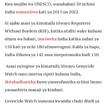
Kwa mujibu wa UNESCO, wanahabari 30 nchini
India
wameuliwa
kati ya 2015 na 2022.
Si ajabu asasi ya kimataifa iitwayo Reporters
Without Borders (RSF), katika utafiti wake kuhusu
uhuru wa habari,
imeiweka
India katika nafasi ya
150 kati ya nchi 180 ulimwenguni. Kabla ya hapo,
India ilikuwa ya 142 sasa imeporomoka hadi 150.
Asasi nyingine ya kimataifa iitwayo Genocide
Watch nayo imetoa ripoti kuhusu India,
ikitahadharisha
kuwa yanayofanyika nchini humo
yanaashiria mauaji ya kimbari.
Genocide Watch inasema kwamba chuki dhidi ya