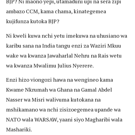
BJP? Ni maono yepi, utamaduni upi na sera zipi
ambazo CCM, kama chama, kinategemea
kujifunza kutoka BJP?
Ni kweli kuwa nchi yetu imekuwa na uhusiano wa
karibu sana na India tangu enzi za Waziri Mkuu
wake wa kwanza Jawaharlal Nehru na Rais wetu
wa kwanza Mwalimu Julius Nyerere.
Enzi hizo viongozi hawa na wengineo kama
Kwame Nkrumah wa Ghana na Gamal Abdel
Nasser wa Misri walivuma kutokana na
mshikamano wa nchi zisizoegemea upande wa
NATO wala WARSAW, yaani siyo Magharibi wala
Mashariki.