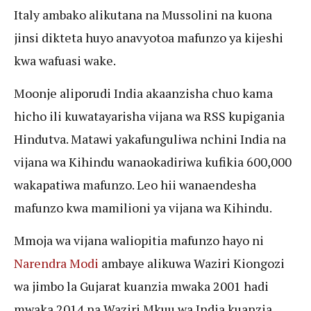
Italy ambako alikutana na Mussolini na kuona
jinsi dikteta huyo anavyotoa mafunzo ya kijeshi
kwa wafuasi wake.
Moonje aliporudi India akaanzisha chuo kama
hicho ili kuwatayarisha vijana wa RSS kupigania
Hindutva. Matawi yakafunguliwa nchini India na
vijana wa Kihindu wanaokadiriwa kufikia 600,000
wakapatiwa mafunzo. Leo hii wanaendesha
mafunzo kwa mamilioni ya vijana wa Kihindu.
Mmoja wa vijana waliopitia mafunzo hayo ni
Narendra Modi
ambaye alikuwa Waziri Kiongozi
wa jimbo la Gujarat kuanzia mwaka 2001 hadi
mwaka 2014 na Waziri Mkuu wa India kuanzia