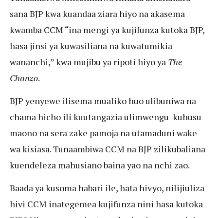
sana BJP kwa kuandaa ziara hiyo na akasema
kwamba CCM “ina mengi ya kujifunza kutoka BJP,
hasa jinsi ya kuwasiliana na kuwatumikia
wananchi,” kwa mujibu ya ripoti hiyo ya
The
Chanzo
.
BJP yenyewe ilisema mualiko huo ulibuniwa na
chama hicho ili kuutangazia ulimwengu kuhusu
maono na sera zake pamoja na utamaduni wake
wa kisiasa. Tunaambiwa CCM na BJP zilikubaliana
kuendeleza mahusiano baina yao na nchi zao.
Baada ya kusoma habari ile, hata hivyo, nilijiuliza
hivi CCM inategemea kujifunza nini hasa kutoka