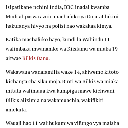
isipatikane nchini India, BBC inadai kwamba
Modi alipaswa azuie machafuko ya Gujarat lakini
hakufanya hivyo na polisi nao wakakaa kimya.
Katika machafuko hayo, kundi la Wahindu 11
walimbaka mwanamke wa Kiislamu wa miaka 19
aitwae
Bilkis Banu
.
Wakawaua wanafamilia wake 14, akiwemo kitoto
kichanga cha siku moja. Binti wa Bilkis wa miaka
mitatu walimuua kwa kumpiga mawe kichwani.
Bilkis alizimia na wakamuachia, wakifikiri
amekufa.
Wauaji hao 11 walihukumiwa vifungo vya maisha