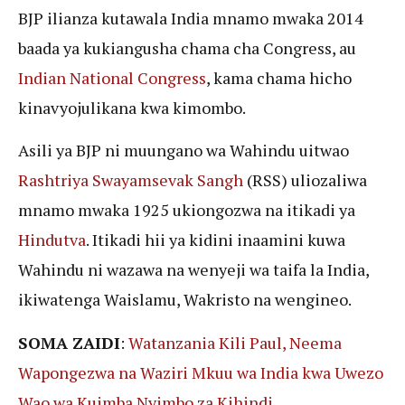
BJP ilianza kutawala India mnamo mwaka 2014
baada ya kukiangusha chama cha Congress, au
Indian National Congress
, kama chama hicho
kinavyojulikana kwa kimombo.
Asili ya BJP ni muungano wa Wahindu uitwao
Rashtriya Swayamsevak Sangh
(RSS) uliozaliwa
mnamo mwaka 1925 ukiongozwa na itikadi ya
Hindutva
. Itikadi hii ya kidini inaamini kuwa
Wahindu ni wazawa na wenyeji wa taifa la India,
ikiwatenga Waislamu, Wakristo na wengineo.
SOMA ZAIDI
:
Watanzania Kili Paul, Neema
Wapongezwa na Waziri Mkuu wa India kwa Uwezo
Wao wa Kuimba Nyimbo za Kihindi