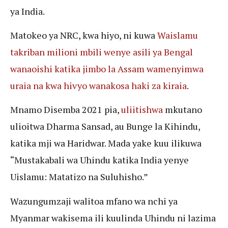
ya India.
Matokeo ya NRC, kwa hiyo, ni kuwa
Waislamu
takriban milioni mbili wenye asili ya Bengal
wanaoishi katika jimbo la Assam wamenyimwa
uraia na kwa hivyo wanakosa haki za kiraia
.
Mnamo Disemba 2021 pia,
uliitishwa
mkutano
ulioitwa Dharma Sansad, au Bunge la Kihindu,
katika mji wa Haridwar. Mada yake kuu ilikuwa
“Mustakabali wa Uhindu katika India yenye
Uislamu: Matatizo na Suluhisho.”
Wazungumzaji walitoa mfano wa nchi ya
Myanmar wakisema ili kuulinda Uhindu ni lazima