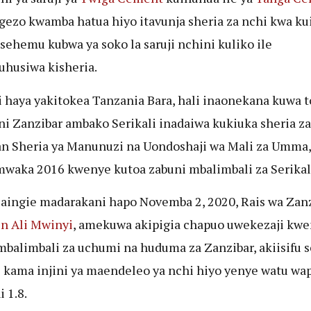
gezo kwamba hatua hiyo itavunja sheria za nchi kwa ku
sehemu kubwa ya soko la saruji nchini kuliko ile
uhusiwa kisheria.
 haya yakitokea Tanzania Bara, hali inaonekana kuwa t
ni Zanzibar ambako Serikali inadaiwa kukiuka sheria za
n Sheria ya Manunuzi na Uondoshaji wa Mali za Umma
mwaka 2016 kwenye kutoa zabuni mbalimbali za Serikal
aingie madarakani hapo Novemba 2, 2020, Rais wa Zanz
n Ali Mwinyi
, amekuwa akipigia chapuo uwekezaji kw
mbalimbali za uchumi na huduma za Zanzibar, akiisifu s
i kama injini ya maendeleo ya nchi hiyo yenye watu wa
 1.8.