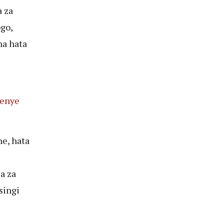
 za
go,
na hata
wenye
e, hata
a za
singi