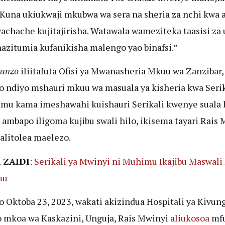
“Kuna ukiukwaji mkubwa wa sera na sheria za nchi kwa aj
achache kujitajirisha. Watawala wameziteka taasisi z
azitumia kufanikisha malengo yao binafsi.”
hanzo
iliitafuta Ofisi ya Mwanasheria Mkuu wa Zanzibar,
 ndiyo mshauri mkuu wa masuala ya kisheria kwa Serik
mu kama imeshawahi kuishauri Serikali kwenye suala h
 ambapo iligoma kujibu swali hilo, ikisema tayari Rais
litolea maelezo.
 ZAIDI
:
Serikali ya Mwinyi ni Muhimu Ikajibu Maswali
mu
Oktoba 23, 2023, wakati akizindua Hospitali ya Kivung
o mkoa wa Kaskazini, Unguja, Rais Mwinyi
aliukosoa
mf