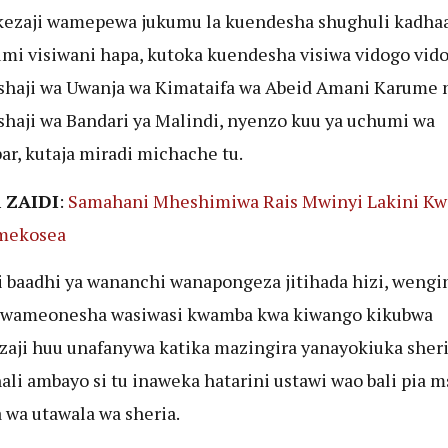
ezaji wamepewa jukumu la kuendesha shughuli kadhaa
mi visiwani hapa, kutoka kuendesha visiwa vidogo vido
haji wa Uwanja wa Kimataifa wa Abeid Amani Karume 
haji wa Bandari ya Malindi, nyenzo kuu ya uchumi wa
ar, kutaja miradi michache tu.
 ZAIDI
:
Samahani Mheshimiwa Rais Mwinyi Lakini K
Umekosea
 baadhi ya wananchi wanapongeza jitihada hizi, wengin
, wameonesha wasiwasi kwamba kwa kiwango kikubwa
aji huu unafanywa katika mazingira yanayokiuka sheri
hali ambayo si tu inaweka hatarini ustawi wao bali pia m
wa utawala wa sheria.