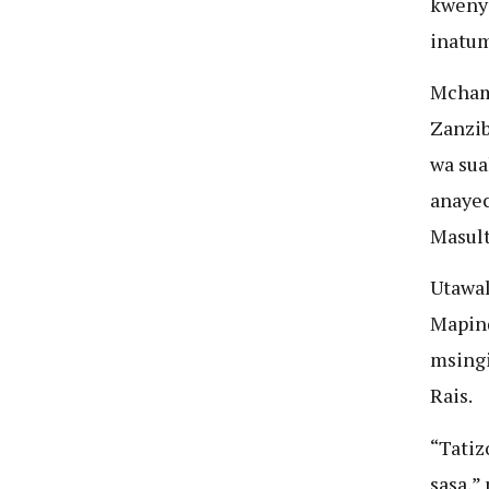
kweny
inatum
Mchamb
Zanzib
wa sua
anayec
Masul
Utawal
Mapind
msingi
Rais.
“Tatiz
sasa,”