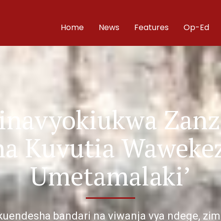
Home
News
Features
Op-Ed
Zinavyokiukwa Zanz
ha Kuvutia Wawekez
Umetamalaki’
kuendesha bandari na viwanja vya ndege, zim