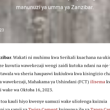
manunuzi ya umma ya Zanzibar.
023
zibar
. Wakati ni muhimu kwa Serikali kuachana na uki
eze kuvutia wawekezaji wengi zaidi kutoka ndani na nje 
utawala wa sheria haupaswi kukiukwa kwa kisingizio ch
a wawekezaji, Mahakama ya Ushindani (FCT)
ilisema
k
 wake wa Oktoba 16, 2023.
itoa kauli hiyo kwenye uamuzi wake uliolenga kuizuia
i ya saruji ya
Twiga Cement
kuinunua ile ya
Tanga Ce