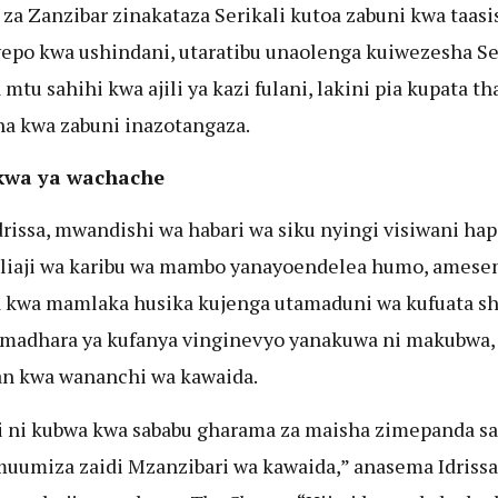
 za Zanzibar zinakataza Serikali kutoa zabuni kwa taasis
epo kwa ushindani, utaratibu unaolenga kuiwezesha Se
 mtu sahihi kwa ajili ya kazi fulani, lakini pia kupata t
ha kwa zabuni inazotangaza.
wa ya wachache
Idrissa, mwandishi wa habari wa siku nyingi visiwani hap
liaji wa karibu wa mambo yanayoendelea humo, amese
 kwa mamlaka husika kujenga utamaduni wa kufuata sh
madhara ya kufanya vinginevyo yanakuwa ni makubwa,
n kwa wananchi wa kawaida.
i ni kubwa kwa sababu gharama za maisha zimepanda san
uumiza zaidi Mzanzibari wa kawaida,” anasema Idrissa