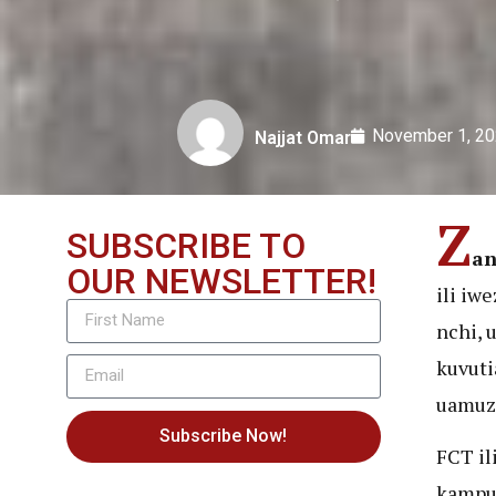
November 1, 2
Najjat Omar
Z
SUBSCRIBE TO
an
OUR NEWSLETTER!
ili iw
nchi, 
kuvuti
uamuzi
Subscribe Now!
FCT il
kampun