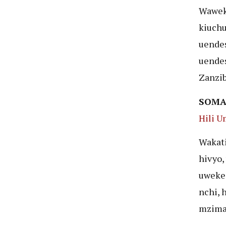
Wawek
kiuchu
uendes
uendes
Zanzib
SOMA
Hili 
Wakati
hivyo
uwekez
nchi, 
mzima 