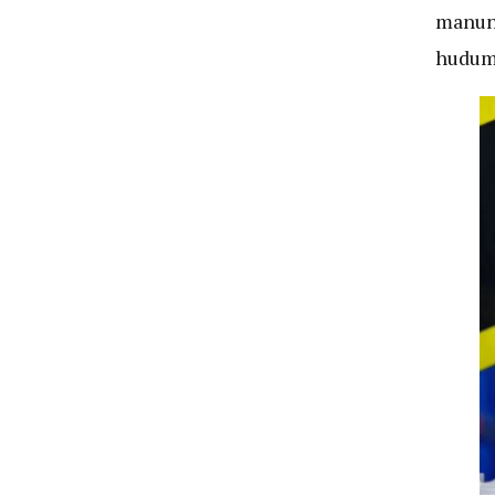
manunu
hudum