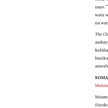
naye. 
watu w
na wan
The C
ambayo
kufaha
husika
amesha
SOMA
Muhi
Mnamo 
iliyok