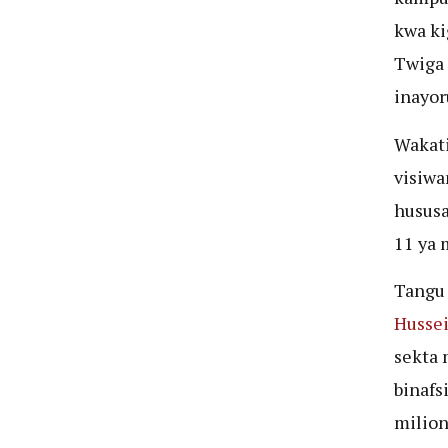
kwa ki
Twiga 
inayor
Wakati
visiwa
hususa
11 ya 
Tangu 
Hussei
sekta 
binafs
milioni