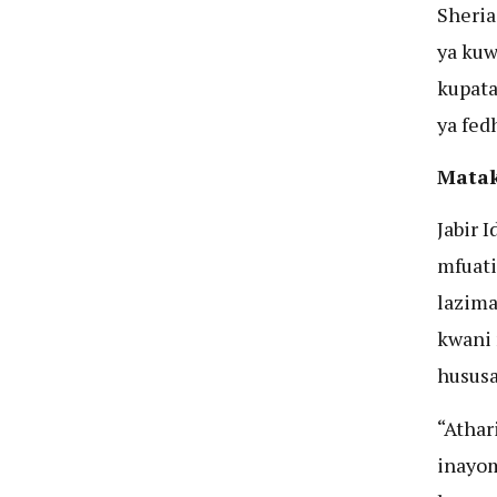
Sheria
ya kuw
kupata
ya fed
Matak
Jabir 
mfuati
lazima
kwani 
hususa
“Athar
inayom