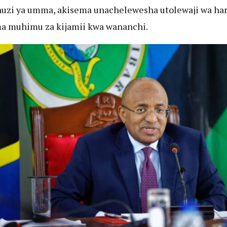
zi ya umma, akisema unachelewesha utolewaji wa ha
a muhimu za kijamii kwa wananchi.