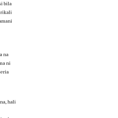
i bila
rikali
hamani
a na
ma ni
eria
a, hali