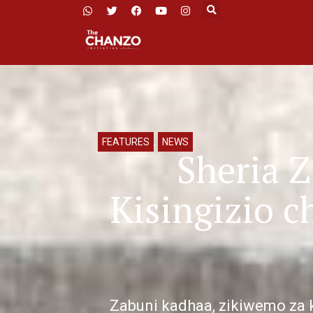
FEATURES
,
NEWS
Sheria 
Kisingizio c
Zabuni kadhaa, zikiwemo za 