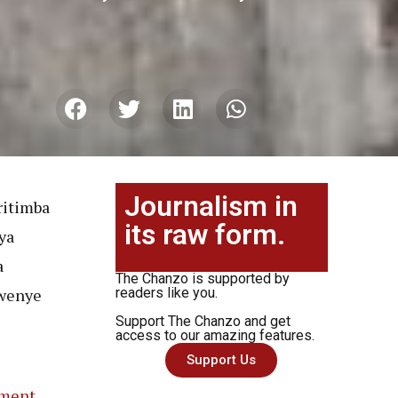
Journalism in
ritimba
its raw form.
ya
a
The Chanzo is supported by
wenye
readers like you.
Support The Chanzo and get
access to our amazing features.
Support Us
ment