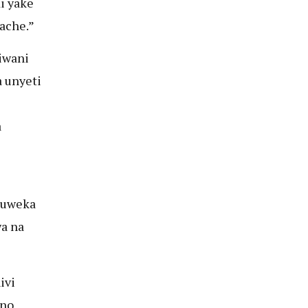
di yake
ache.”
iwani
a unyeti
a
kuweka
wa na
ivi
no