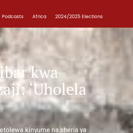
Podcasts
Africa
2024/2025 Elections
ibar kwa
aji: ‘Uholela
etolewa kinyume na sheria ya