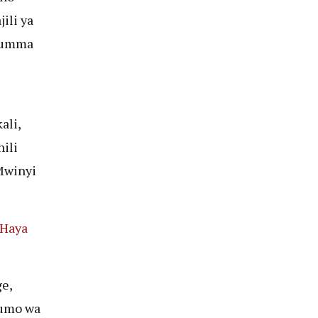
ili ya
a umma
ali,
ili
 Mwinyi
 Haya
e,
umo wa