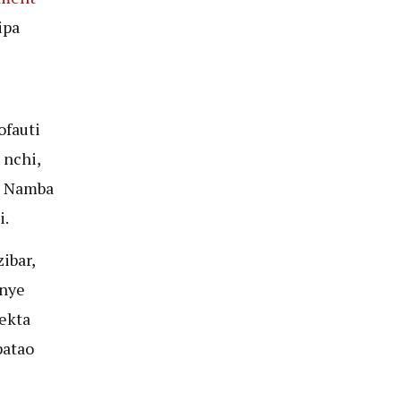
ipa
ofauti
 nchi,
, Namba
i.
ibar,
enye
ekta
patao