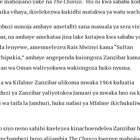
e mahojiano yake na
The Chanzo
. “Hii ni kwa sababu ko
ika vibaya, ikielekezwa kukidhi matakwa ya watu wach
uzi mmoja ambaye ametafiti sana masuala ya sera vis
ar, na ambaye amekataa jina lake kutajwa kwa sababu y
la lenyewe, amemuelezea Rais Mwinyi kama “Sultan
hipukia,” ambaye angependa kuiongoza Zanzibar kam
tan wa Oman walivyokuwa wakiongoza huko nyuma.
a wa Kifalme Zanzibar ulikoma mwaka 1964 kufuatia
uzi ya Zanzibar yaliyotokea Januari ya mwaka huo na 
 wa taifa la Jamhuri, huku nafasi ya Mfalme ikichukuli
o siyo neno sahihi kuelezea kinachoendelea Zanzibar h
 mchambuzi huyo aliiambia
The Chanzo
kwenye mahojia