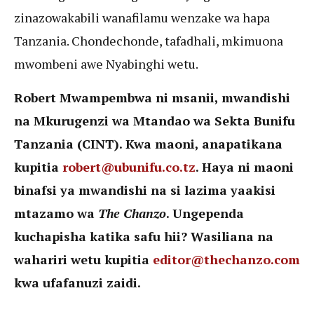
zinazowakabili wanafilamu wenzake wa hapa
Tanzania. Chondechonde, tafadhali, mkimuona
mwombeni awe Nyabinghi wetu.
Robert Mwampembwa ni msanii, mwandishi
na Mkurugenzi wa Mtandao wa Sekta Bunifu
Tanzania (CINT). Kwa maoni, anapatikana
kupitia ‎
robert@ubunifu.co.tz
. Haya ni maoni
binafsi ya mwandishi na si lazima yaakisi
mtazamo wa
The Chanzo
. Ungependa
kuchapisha katika safu hii? Wasiliana na
wahariri wetu kupitia
editor@thechanzo.com
kwa ufafanuzi zaidi.