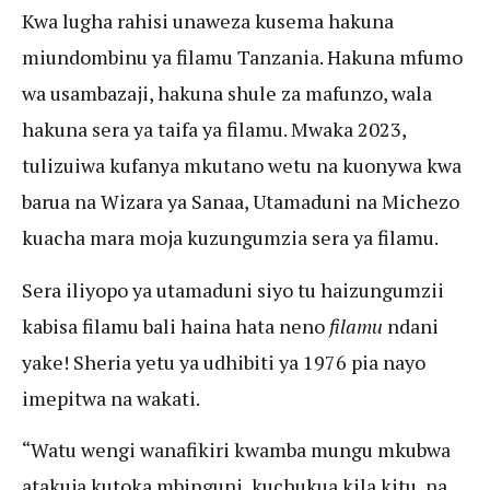
Kwa lugha rahisi unaweza kusema hakuna
miundombinu ya filamu Tanzania. Hakuna mfumo
wa usambazaji, hakuna shule za mafunzo, wala
hakuna sera ya taifa ya filamu. Mwaka 2023,
tulizuiwa kufanya mkutano wetu na kuonywa kwa
barua na Wizara ya Sanaa, Utamaduni na Michezo
kuacha mara moja kuzungumzia sera ya filamu.
Sera iliyopo ya utamaduni siyo tu haizungumzii
kabisa filamu bali haina hata neno
filamu
ndani
yake! Sheria yetu ya udhibiti ya 1976 pia nayo
imepitwa na wakati.
“Watu wengi wanafikiri kwamba mungu mkubwa
atakuja kutoka mbinguni, kuchukua kila kitu, na