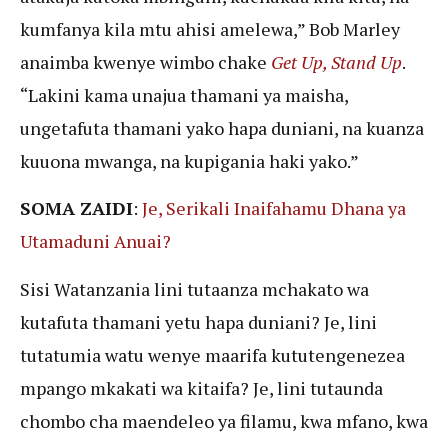
kumfanya kila mtu ahisi amelewa,” Bob Marley
anaimba kwenye wimbo chake
Get Up, Stand Up
.
“Lakini kama unajua thamani ya maisha,
ungetafuta thamani yako hapa duniani, na kuanza
kuuona mwanga, na kupigania haki yako.”
SOMA ZAIDI
:
Je, Serikali Inaifahamu Dhana ya
Utamaduni Anuai?
Sisi Watanzania lini tutaanza mchakato wa
kutafuta thamani yetu hapa duniani? Je, lini
tutatumia watu wenye maarifa kututengenezea
mpango mkakati wa kitaifa? Je, lini tutaunda
chombo cha maendeleo ya filamu, kwa mfano, kwa