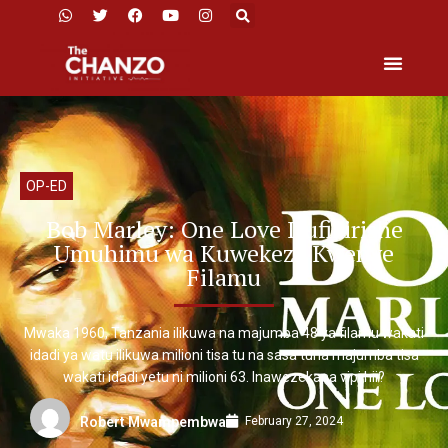
OP-ED
Bob Marley: One Love Itufikirishe
Umuhimu wa Kuwekeza Kwenye
Filamu
Mwaka 1960, Tanzania ilikuwa na majumba 48 ya filamu wakati
idadi ya watu ilikuwa milioni tisa tu na sasa tuna majumba tisa
wakati idadi yetu ni milioni 63. Inawezekana vipi hii?
February 27, 2024
Robert Mwampembwa