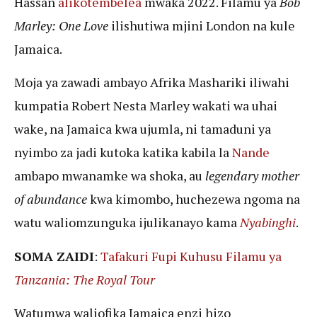
Hassan
alikotembelea
mwaka 2022. Filamu ya
Bob
Marley: One Love
ilishutiwa mjini London na kule
Jamaica.
Moja ya zawadi ambayo Afrika Mashariki iliwahi
kumpatia Robert Nesta Marley wakati wa uhai
wake, na Jamaica kwa ujumla, ni tamaduni ya
nyimbo za jadi kutoka katika kabila la
Nande
ambapo mwanamke wa shoka, au
legendary mother
of abundance
kwa kimombo, huchezewa ngoma na
watu waliomzunguka ijulikanayo kama
Nyabinghi
.
SOMA ZAIDI
:
Tafakuri Fupi Kuhusu Filamu ya
Tanzania: The Royal Tour
Watumwa waliofika Jamaica enzi hizo