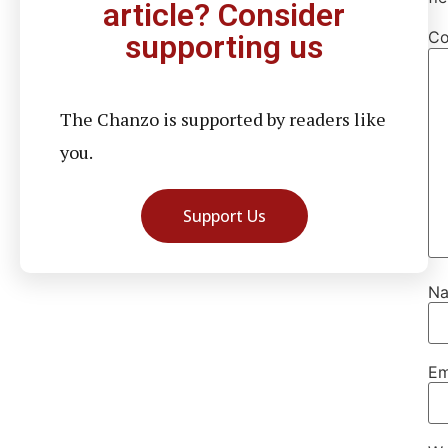
article? Consider
C
supporting us
The Chanzo is supported by readers like
you.
Support Us
N
Em