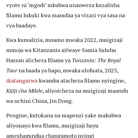
vyote ni ‘mgodi’ mkubwa unaoweza kuzalisha
filamu lukuki kwa manufaa ya vizazi vya sasa na
vya baadaye.
Kwa kumalizia, mnamo mwaka 2022, muigizaji
mmoja wa Kitanzania aitwaye Samia Suluhu
Hassan alicheza filamu ya
Tanzania: The Royal
Tour
na baada ya hapo, mwaka ulofuata, 2023,
ikatangazwa
kwamba atacheza filamu nyingine,
Kijiji cha Milele
, aliyoicheza na muigizaji maarufu
wa nchini China, Jin Dong.
Pengine, kutokana na mapenzi yake makubwa
aliyonayo kwa filamu, muigizaji huyu
ameshagundua changamoto nyingi