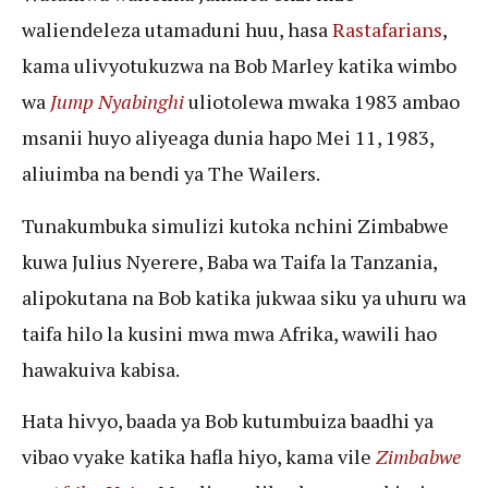
waliendeleza utamaduni huu, hasa
Rastafarians
,
kama ulivyotukuzwa na Bob Marley katika wimbo
wa
Jump Nyabinghi
uliotolewa mwaka 1983 ambao
msanii huyo aliyeaga dunia hapo Mei 11, 1983,
aliuimba na bendi ya The Wailers.
Tunakumbuka simulizi kutoka nchini Zimbabwe
kuwa Julius Nyerere, Baba wa Taifa la Tanzania,
alipokutana na Bob katika jukwaa siku ya uhuru wa
taifa hilo la kusini mwa mwa Afrika, wawili hao
hawakuiva kabisa.
Hata hivyo, baada ya Bob kutumbuiza baadhi ya
vibao vyake katika hafla hiyo, kama vile
Zimbabwe