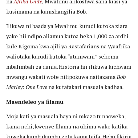
na
Afrika Unite
,
Mwalimu alikoshwa sana kiasi ya
kusimama na kumshangilia Bob.
Ilikuwa ni baada ya Mwalimu kurudi kutoka ziara
yake hii ndipo aliamua kutoa heka 1,000 za ardhi
kule Kigoma kwa ajili ya Rastafarians na Waafrika
waliotaka kurudi kutoka “utumwani” sehemu
mbalimbali za dunia. Historia hii ilikuwa kichwani
mwangu wakati wote nilipokuwa naitazama
Bob
Marley: One Love
na kutafakari masuala kadhaa.
Maendeleo ya filamu
Moja kati ya masuala haya ni mkazo tunaoweka,
kama nchi, kwenye filamu na uhimu wake katika
kuweka kumbukumbu zetu kama taifa. Hebu fikiria