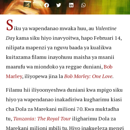
S
iku ya wapendanao mwaka huu, au
Valentine
Day
kama siku hiyo inavyoitwa, hapo Februari 14,
nilipata mapenzi ya nguvu baada ya kualikwa
kuitazama filamu inayohusu maisha ya msanii
maarufu wa miondoko ya reggae duniani,
Bob
Marley
, iliyopewa jina la
Bob Marley: One Love
.
Filamu hii iliyoonyeshwa duniani kwa mpigo siku
hiyo ya wapendanao inakadiriwa kugharimu kiasi
cha Dola za Marekani milioni 70. Kwa muktadha
tu,
Tanzania: The Royal Tour
iligharimu Dola za
Marekani milioni mbili tu. Hiyo inakueleza mengi