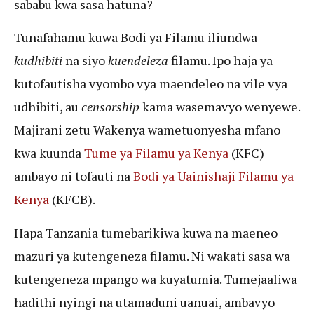
sababu kwa sasa hatuna?
Tunafahamu kuwa Bodi ya Filamu iliundwa
kudhibiti
na siyo
kuendeleza
filamu. Ipo haja ya
kutofautisha vyombo vya maendeleo na vile vya
udhibiti, au
censorship
kama wasemavyo wenyewe.
Majirani zetu Wakenya wametuonyesha mfano
kwa kuunda
Tume ya Filamu ya Kenya
(KFC)
ambayo ni tofauti na
Bodi ya Uainishaji Filamu ya
Kenya
(KFCB).
Hapa Tanzania tumebarikiwa kuwa na maeneo
mazuri ya kutengeneza filamu. Ni wakati sasa wa
kutengeneza mpango wa kuyatumia. Tumejaaliwa
hadithi nyingi na utamaduni uanuai, ambavyo