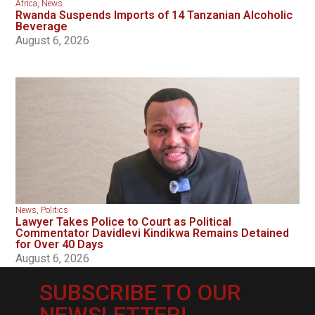
Africa
,
News
Rwanda Suspends Imports of 14 Tanzanian Alcoholic
Beverage
August 6, 2026
News
,
Politics
Lawyer Takes Police to Court as Political
Commentator Davidlevi Kindikwa Remains Detained
for Over 40 Days
August 6, 2026
SUBSCRIBE TO OUR