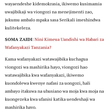
wayaendeshe kidemokrasia, ikiwemo kusimamia
uwajibikaji wa viongozi na menejimenti zao,
jukumu ambalo mpaka sasa Serikali imeshindwa
kulitekeleza.
SOMA ZAIDI
:
Nini Kimeua Uandishi wa Habari za
Wafanyakazi Tanzania?
Kama wafanyakazi watawajibika kuchagua
viongozi wa mashirika hayo, viongozi hao
watawajibika kwa wafanyakazi, ikiwemo
kuondolewa kwenye nafasi za uongozi, hali
ambayo itakuwa na uhusiano wa moja kwa moja na
kuongezeka kwa ufanisi katika uendeshaji wa
mashirika hayo.