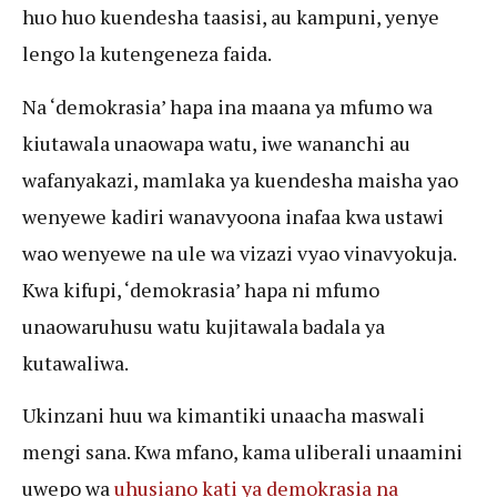
huo huo kuendesha taasisi, au kampuni, yenye
lengo la kutengeneza faida.
Na ‘demokrasia’ hapa ina maana ya mfumo wa
kiutawala unaowapa watu, iwe wananchi au
wafanyakazi, mamlaka ya kuendesha maisha yao
wenyewe kadiri wanavyoona inafaa kwa ustawi
wao wenyewe na ule wa vizazi vyao vinavyokuja.
Kwa kifupi, ‘demokrasia’ hapa ni mfumo
unaowaruhusu watu kujitawala badala ya
kutawaliwa.
Ukinzani huu wa kimantiki unaacha maswali
mengi sana. Kwa mfano, kama uliberali unaamini
uwepo wa
uhusiano kati ya demokrasia na