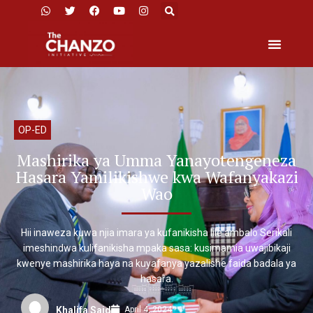
OP-ED
Mashirika ya Umma Yanayotengeneza
Hasara Yamilikishwe kwa Wafanyakazi
Wao
Hii inaweza kuwa njia imara ya kufanikisha lile ambalo Serikali
imeshindwa kulifanikisha mpaka sasa: kusimamia uwajibikaji
kwenye mashirika haya na kuyafanya yazalishe faida badala ya
hasara.
April 4, 2024
Khalifa Said