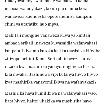
itakayowafanya watambue wajibu wao kama
mabosi-wafanyakazi, lakini pia namna bora
wanaweza kuendesha operesheni za kampuni
chini ya utaratibu huo mpya.
Mahitaji mengine yanaweza kuwa ya kimtaji
ambao Serikali inaweza kuwasaidia wafanyakazi
kuupata, ikiwemo kutoka katika taasisi za kifedha
zilizopo nchini. Kama Serikali inaweza kutoa
ruzuku kwa mashirika yanayotengeneza hasara
kila mwaka, itashindwa vipi kufanya hivyo hivyo
kwa mashirika yanayomilikiwa na wafanyakazi?
Mashirika haya kumilikiwa na wafanyakazi wao,
hata hivyo, haitoi uhakika wa mashirika hayo