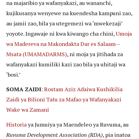
na majaribio ya wafanyakazi, au wananchi,
kujikusanya wenyewe na kuendesha kampuni zao,
au jamii zao, bila ya utegemezi wa ‘mwekezaji’
yoyote. Ingawaje ni kwa kiwango cha chini
, Umoja
wa Madereva na Makondakta Dar es Salaam—
Msata (UMAMADARMS)
, ni moja ya jitihada za
wafanyakazi kumiliki kazi zao bila ya uhitaji wa
‘bosi.’
SOMA ZAIDI
:
Rostam Aziz Adaiwa Kushikilia
Zaidi ya Bilioni Tatu za Mafao ya Wafanyakazi
Wake wa Zamani
Historia
ya Jumuiya ya Maendeleo ya Ruvuma, au
Ruvuma Development Association (RDA)
, pia inatoa