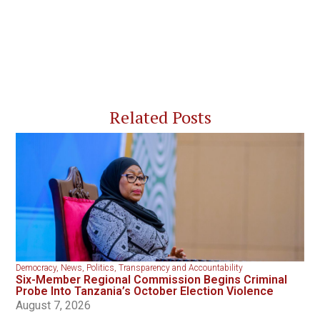
Related Posts
Democracy
,
News
,
Politics
,
Transparency and Accountability
Six-Member Regional Commission Begins Criminal
Probe Into Tanzania’s October Election Violence
August 7, 2026