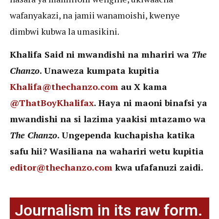
wafanyakazi, na jamii wanamoishi, kwenye
dimbwi kubwa la umasikini.
Khalifa Said ni mwandishi na mhariri wa
The
Chanzo
. Unaweza kumpata kupitia
Khalifa@thechanzo.com
au X kama
@ThatBoyKhalifax
. Haya ni maoni binafsi ya
mwandishi na si lazima yaakisi mtazamo wa
The Chanzo
. Ungependa kuchapisha katika
safu hii? Wasiliana na wahariri wetu kupitia
editor@thechanzo.com
kwa ufafanuzi zaidi.
Journalism in its raw form.