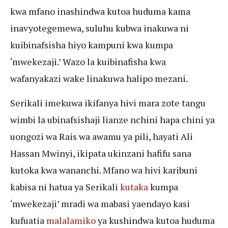
kwa mfano inashindwa kutoa huduma kama
inavyotegemewa, suluhu kubwa inakuwa ni
kuibinafsisha hiyo kampuni kwa kumpa
‘mwekezaji.’ Wazo la kuibinafisha kwa
wafanyakazi wake linakuwa halipo mezani.
Serikali imekuwa ikifanya hivi mara zote tangu
wimbi la ubinafsishaji lianze nchini hapa chini ya
uongozi wa Rais wa awamu ya pili, hayati Ali
Hassan Mwinyi, ikipata ukinzani hafifu sana
kutoka kwa wananchi. Mfano wa hivi karibuni
kabisa ni hatua ya Serikali
kutaka
kumpa
‘mwekezaji’ mradi wa mabasi yaendayo kasi
kufuatia
malalamiko
ya kushindwa kutoa huduma