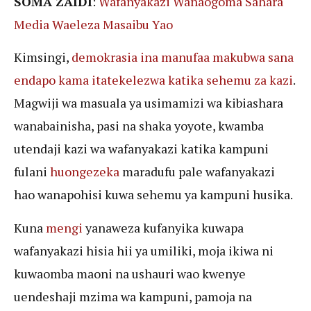
SOMA ZAIDI
:
Wafanyakazi Wanaogoma Sahara
Media Waeleza Masaibu Yao
Kimsingi,
demokrasia ina manufaa makubwa sana
endapo kama itatekelezwa katika sehemu za kazi
.
Magwiji wa masuala ya usimamizi wa kibiashara
wanabainisha, pasi na shaka yoyote, kwamba
utendaji kazi wa wafanyakazi katika kampuni
fulani
huongezeka
maradufu pale wafanyakazi
hao wanapohisi kuwa sehemu ya kampuni husika.
Kuna
mengi
yanaweza kufanyika kuwapa
wafanyakazi hisia hii ya umiliki, moja ikiwa ni
kuwaomba maoni na ushauri wao kwenye
uendeshaji mzima wa kampuni, pamoja na