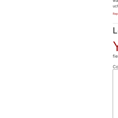
wa
uc
Rep
L
fi
C