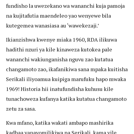
fundisho la uwezekano wa wananchi kuja pamoja
na kujitafutia maendeleo yao wenyewe bila
kutegemea wanasiasa au ‘wawekezaji.’
Ikianzishwa kwenye miaka 1960, RDA ilikuwa
hadithi nzuri ya kile kinaweza kutokea pale
wananchi wakiunganisha nguvu zao kutatua
changamoto zao, ikafanikiwa sana mpaka kuitisha
Serikali iliyoamua kuipiga marufuku hapo mwaka
1969! Historia hii inatufundisha kuhusu kile
tunachoweza kufanya katika kutatua changamoto
zetu za sasa.
Kwa mfano, katika wakati ambapo mashirika
kadhaa yanayomilikiwa na Serikali, kama vile