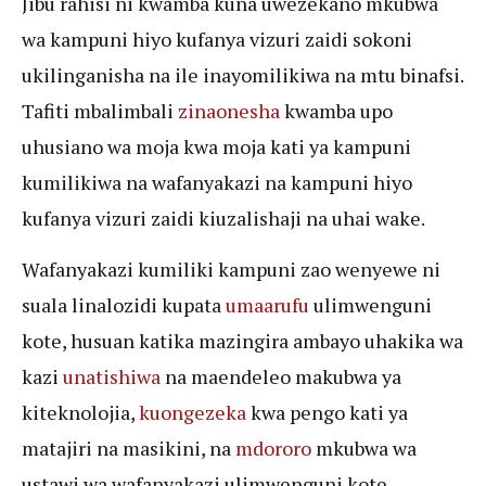
Jibu rahisi ni kwamba kuna uwezekano mkubwa
wa kampuni hiyo kufanya vizuri zaidi sokoni
ukilinganisha na ile inayomilikiwa na mtu binafsi.
Tafiti mbalimbali
zinaonesha
kwamba upo
uhusiano wa moja kwa moja kati ya kampuni
kumilikiwa na wafanyakazi na kampuni hiyo
kufanya vizuri zaidi kiuzalishaji na uhai wake.
Wafanyakazi kumiliki kampuni zao wenyewe ni
suala linalozidi kupata
umaarufu
ulimwenguni
kote, husuan katika mazingira ambayo uhakika wa
kazi
unatishiwa
na maendeleo makubwa ya
kiteknolojia,
kuongezeka
kwa pengo kati ya
matajiri na masikini, na
mdororo
mkubwa wa
ustawi wa wafanyakazi ulimwenguni kote.