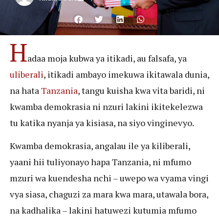
H
adaa moja kubwa ya itikadi, au falsafa, ya
uliberali
, itikadi ambayo imekuwa ikitawala dunia,
na hata
Tanzania
, tangu kuisha kwa vita baridi, ni
kwamba demokrasia ni nzuri lakini ikitekelezwa
tu katika nyanja ya kisiasa, na siyo vinginevyo.
Kwamba demokrasia, angalau ile ya kiliberali,
yaani hii tuliyonayo hapa Tanzania, ni mfumo
mzuri wa kuendesha nchi – uwepo wa vyama vingi
vya siasa, chaguzi za mara kwa mara, utawala bora,
na kadhalika – lakini hatuwezi kutumia mfumo