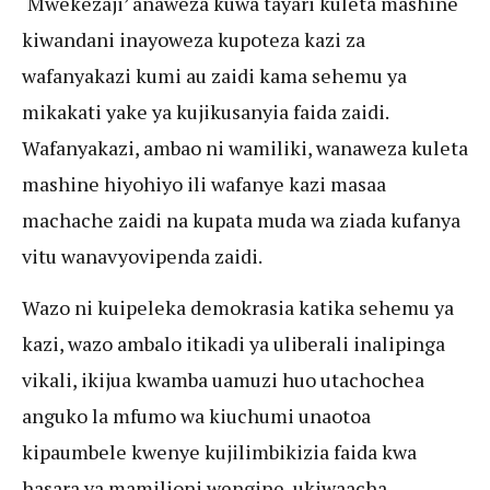
‘Mwekezaji’ anaweza kuwa tayari kuleta mashine
kiwandani inayoweza kupoteza kazi za
wafanyakazi kumi au zaidi kama sehemu ya
mikakati yake ya kujikusanyia faida zaidi.
Wafanyakazi, ambao ni wamiliki, wanaweza kuleta
mashine hiyohiyo ili wafanye kazi masaa
machache zaidi na kupata muda wa ziada kufanya
vitu wanavyovipenda zaidi.
Wazo ni kuipeleka demokrasia katika sehemu ya
kazi, wazo ambalo itikadi ya uliberali inalipinga
vikali, ikijua kwamba uamuzi huo utachochea
anguko la mfumo wa kiuchumi unaotoa
kipaumbele kwenye kujilimbikizia faida kwa
hasara ya mamilioni wengine, ukiwaacha