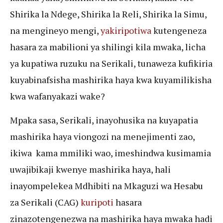
Shirika la Ndege, Shirika la Reli, Shirika la Simu,
na mengineyo mengi,
yakiripotiwa
kutengeneza
hasara za mabilioni ya shilingi kila mwaka, licha
ya kupatiwa ruzuku na Serikali, tunaweza kufikiria
kuyabinafsisha mashirika haya kwa kuyamilikisha
kwa wafanyakazi wake?
Mpaka sasa, Serikali, inayohusika na kuyapatia
mashirika haya viongozi na menejimenti zao,
ikiwa kama mmiliki wao, imeshindwa kusimamia
uwajibikaji kwenye mashirika haya, hali
inayompelekea Mdhibiti na Mkaguzi wa Hesabu
za Serikali (CAG)
kuripoti
hasara
zinazotengenezwa na mashirika haya mwaka hadi