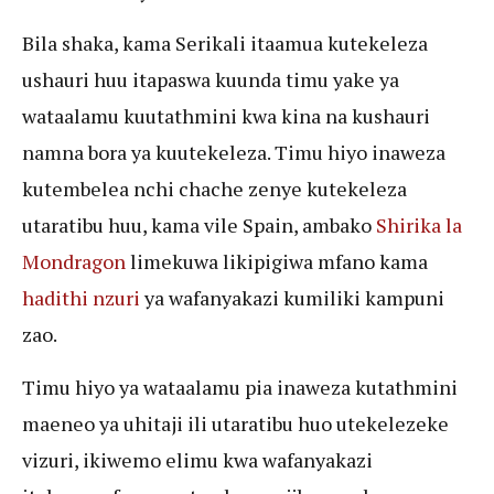
Bila shaka, kama Serikali itaamua kutekeleza
ushauri huu itapaswa kuunda timu yake ya
wataalamu kuutathmini kwa kina na kushauri
namna bora ya kuutekeleza. Timu hiyo inaweza
kutembelea nchi chache zenye kutekeleza
utaratibu huu, kama vile Spain, ambako
Shirika la
Mondragon
limekuwa likipigiwa mfano kama
hadithi nzuri
ya wafanyakazi kumiliki kampuni
zao.
Timu hiyo ya wataalamu pia inaweza kutathmini
maeneo ya uhitaji ili utaratibu huo utekelezeke
vizuri, ikiwemo elimu kwa wafanyakazi