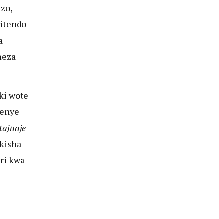
zo,
itendo
a
meza
ki wote
wenye
tajuaje
ikisha
ri kwa