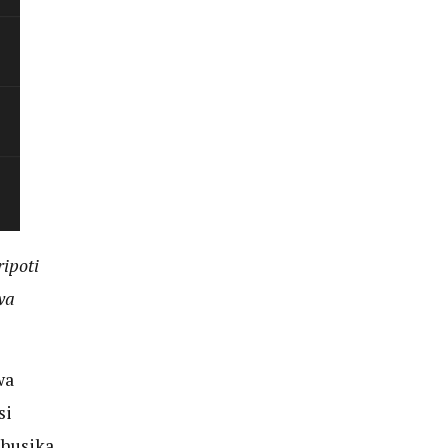
ipoti
wa
wa
si
uhusika