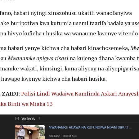
ano, habari nyingi zinazohusu ukatili wanaofanyiwa
ke huripotiwa kwa kutumia usemi taarifa badala ya us
, na hivyo kuficha uhusika wa wanaume kwenye vitendo
a habari yenye kichwa cha habari kinachosemeka,
Mw
au
Mwanamke apigwa risasi
na kujenga dhana kwamba t
namke wakati, kimsingi, kuna aliyeua na aliyepiga risa
hawapo kwenye kichwa cha habari husika.
 ZAIDI
:
Polisi Lindi Wadaiwa Kumlinda Askari Anayes
a Binti wa Miaka 13