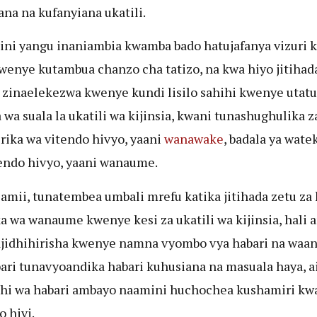
na na kufanyiana ukatili.
ni yangu inaniambia kwamba bado hatujafanya vizuri 
kwenye kutambua chanzo cha tatizo, na kwa hiyo jitihad
 zinaelekezwa kwenye kundi lisilo sahihi kwenye utatu
wa suala la ukatili wa kijinsia, kwani tunashughulika z
rika wa vitendo hivyo, yaani
wanawake
, badala ya wate
endo hivyo, yaani wanaume.
amii, tunatembea umbali mrefu katika jitihada zetu za 
a wa wanaume kwenye kesi za ukatili wa kijinsia, hali
ajidhihirisha kwenye namna vyombo vya habari na waan
ari tunavyoandika habari kuhusiana na masuala haya, a
hi wa habari ambayo naamini huchochea kushamiri kw
o hivi.