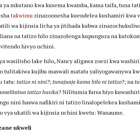
 ya mkutano kwa kusema kwamba, kama taifa, tuna tati
esha
takwimu
zinazoonesha kuendelea kushamiri kwa v
atili wa kijinsia licha ya jitihada kubwa zinazochukuliw
liana na tatizo hilo zinazolenga kupunguza na kutoko
 vitendo hivyo nchini.
ya wasilisho lake hilo, Nancy aligawa zoezi kwa washiri
 tulitakiwa kujibu maswali matatu yaliyogawanywa k
 tatu:
tatizo ni nini?
;
tunajuaje kama hilo ni tatizo
?; na
tu
umelitatua tatizo husika
? Nilitumia fursa hiyo kuwashir
gu nini haswa nafikiri ni tatizo linalopelekea kushami
o vya ukatili wa kijinsia nchini kwetu: Wanaume.
zane ukweli