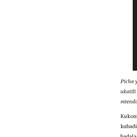
Picha 
ukatil
mtenda
Kukome
kubadi
badala