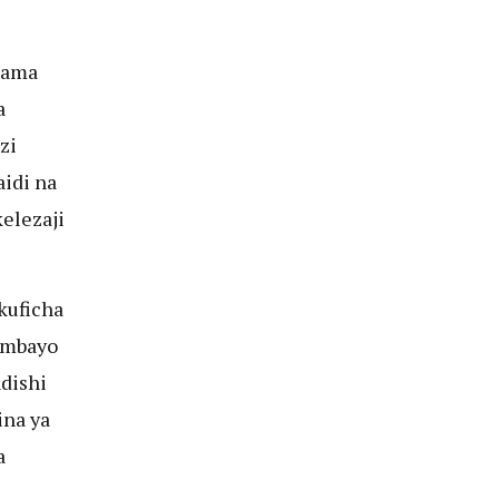
kama
a
zi
aidi na
kelezaji
kuficha
 ambayo
dishi
ina ya
a