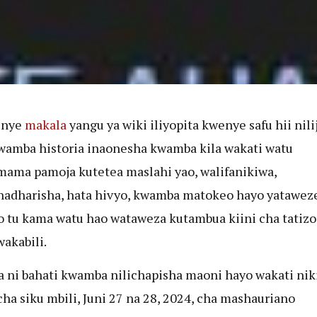
enye
makala
yangu ya wiki iliyopita kwenye safu hii nil
wamba historia inaonesha kwamba kila wakati watu
mama pamoja kutetea maslahi yao, walifanikiwa,
hadharisha, hata hivyo, kwamba matokeo hayo yatawez
 tu kama watu hao wataweza kutambua kiini cha tatizo
wakabili.
a ni bahati kwamba nilichapisha maoni hayo wakati niki
cha siku mbili, Juni 27 na 28, 2024, cha mashauriano