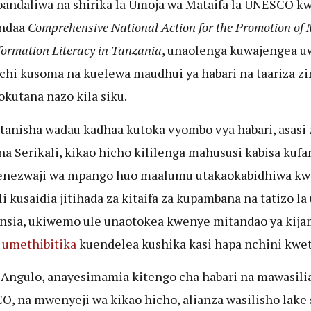
oandaliwa na shirika la Umoja wa Mataifa la UNESCO kwa
andaa
Comprehensive National Action for the Promotion of
formation Literacy in Tanzania
, unaolenga kuwajengea u
hi kusoma na kuelewa maudhui ya habari na taariza z
kutana nazo kila siku.
tanisha wadau kadhaa kutoka vyombo vya habari, asasi 
 na Serikali, kikao hicho kililenga mahususi kabisa kufa
enezwaji wa mpango huo maalumu utakaokabidhiwa kw
li kusaidia jitihada za kitaifa za kupambana na tatizo la 
insia, ukiwemo ule unaotokea kwenye mitandao ya kija
o
umethibitika
kuendelea kushika kasi hapa nchini kwet
Angulo, anayesimamia kitengo cha habari na mawasili
, na mwenyeji wa kikao hicho, alianza wasilisho lake 