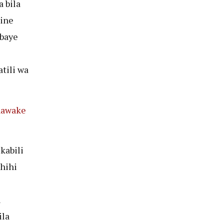
 bila
gine
baye
tili wa
nawake
kabili
hihi
i
ila