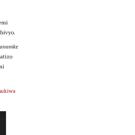
emi
 hivyo.
anamke
atizo
si
hukiwa