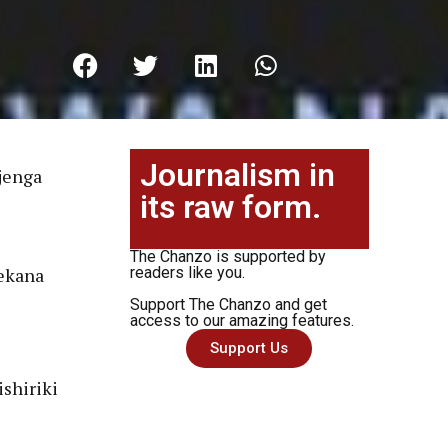
Journalism in
ijenga
its raw form.
The Chanzo is supported by
ekana
readers like you.
Support The Chanzo and get
access to our amazing features.
Support Us
shiriki