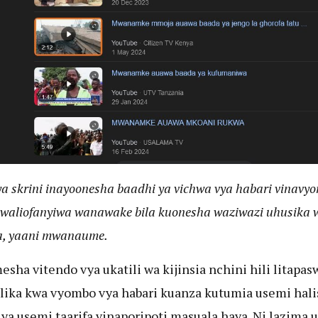
ya skrini inayoonesha baadhi ya vichwa vya habari vinavyor
i waliofanyiwa wanawake bila kuonesha waziwazi uhusika 
, yaani mwanaume.
sha vitendo vya ukatili wa kijinsia nchini hili litapas
lika kwa vyombo vya habari kuanza kutumia usemi hali
 ya usemi taarifa vinaporipoti masuala haya. Ni lazima 