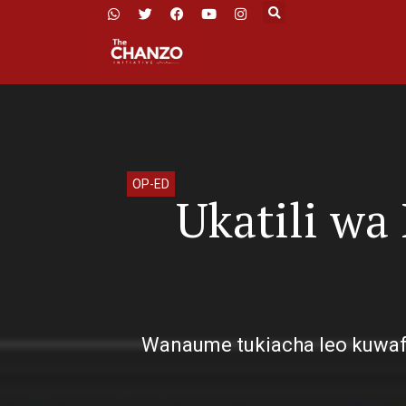
OP-ED
Ukatili wa 
Wanaume tukiacha leo kuwafan