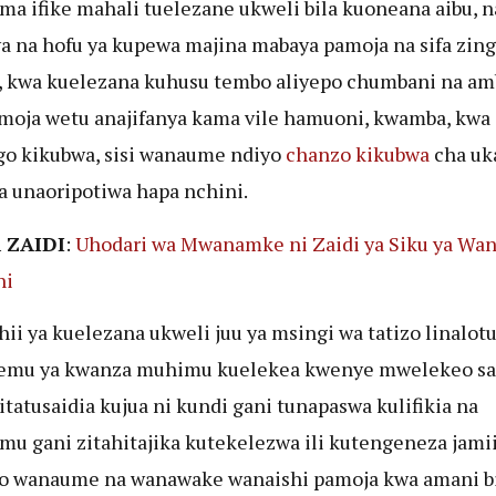
ima ifike mahali tuelezane ukweli bila kuoneana aibu, na
a na hofu ya kupewa majina mabaya pamoja na sifa zin
 kwa kuelezana kuhusu tembo aliyepo chumbani na am
moja wetu anajifanya kama vile hamuoni, kwamba, kwa
o kikubwa, sisi wanaume ndiyo
chanzo kikubwa
cha uka
ia unaoripotiwa hapa nchini.
 ZAIDI
:
Uhodari wa Mwanamke ni Zaidi ya Siku ya Wa
ni
hii ya kuelezana ukweli juu ya msingi wa tatizo linalotu
hemu ya kwanza muhimu kuelekea kwenye mwelekeo sa
itatusaidia kujua ni kundi gani tunapaswa kulifikia na
mu gani zitahitajika kutekelezwa ili kutengeneza jami
o wanaume na wanawake wanaishi pamoja kwa amani b