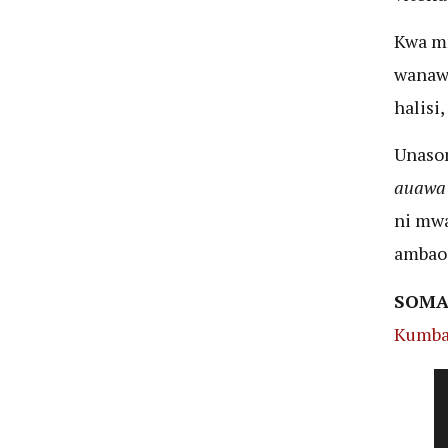
Kwa mf
wanawa
halisi
Unasom
auawa
ni mwa
ambao 
SOMA
Kumbak