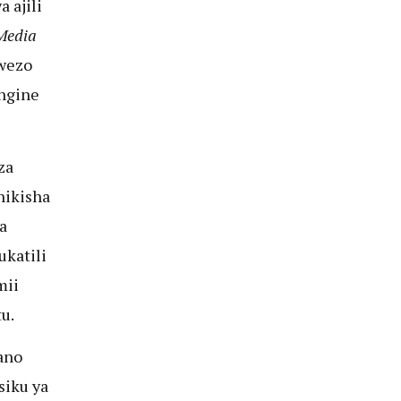
 ajili
 Media
wezo
ingine
za
nikisha
a
ukatili
mii
u.
ano
siku ya