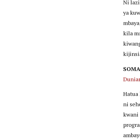
Ni laz
ya kuw
mbaya,
kila m
kiwang
kijins
SOMA
Dunia
Hatua 
ni se
kwani 
progra
ambay