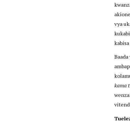
kwanza
akion
vya uk
kukabi
kabisa
Baada 
ambapo
kolamu
kama t
wenzan
vitend
Tuele