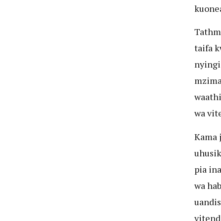
kuonea
Tathmi
taifa 
nyingi
mzima 
waathi
wa vit
Kama j
uhusik
pia in
wa hab
uandis
vitend