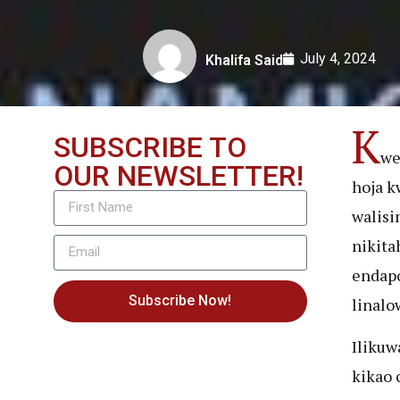
July 4, 2024
Khalifa Said
K
SUBSCRIBE TO
w
OUR NEWSLETTER!
hoja k
walisi
nikita
endapo
Subscribe Now!
linalo
Ilikuw
kikao 