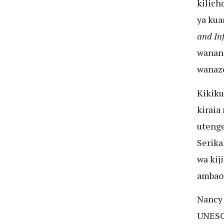
kilich
ya ku
and In
wananc
wanazo
Kikiku
kiraia
uteng
Serika
wa kij
amba
Nancy 
UNESCO