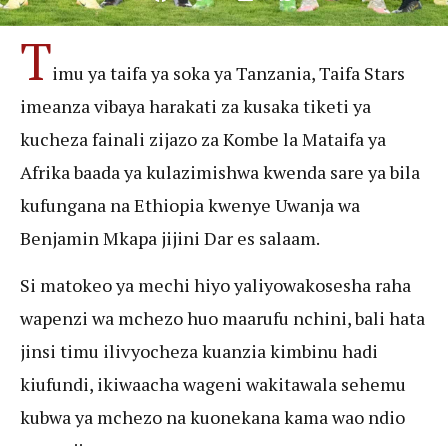
T
imu ya taifa ya soka ya Tanzania, Taifa Stars
imeanza vibaya harakati za kusaka tiketi ya
kucheza fainali zijazo za Kombe la Mataifa ya
Afrika baada ya kulazimishwa kwenda sare ya bila
kufungana na Ethiopia kwenye Uwanja wa
Benjamin Mkapa jijini Dar es salaam.
Si matokeo ya mechi hiyo yaliyowakosesha raha
wapenzi wa mchezo huo maarufu nchini, bali hata
jinsi timu ilivyocheza kuanzia kimbinu hadi
kiufundi, ikiwaacha wageni wakitawala sehemu
kubwa ya mchezo na kuonekana kama wao ndio