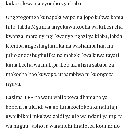
kukosolewa na vyombo vya habari.
Ungetegemea kunapokuwepo na jopo kubwa kama
hilo, labda Mgunda angekuwa kocha wa kikosi cha
kwanza, mara nyingi kwenye ngazi ya klabu, labda
Kiemba angeshughuilika na washambuliaji na
Julio angeshughulika na mabeki kwa kuwa tayari
kuna kocha wa makipa. Leo ukiulizia sababu za
makocha hao kuwepo, utaambiwa ni kuongeza
nguvu.
Lazima TFF na watu waliopewa dhamana ya
benchi la ufundi wajue tunakoelekea kunahitaji
uwajibikaji mkubwa zaidi ya ule wa ndani ya mpira
wa miguu. Jasho la wananchi linalotoa kodi ndilo