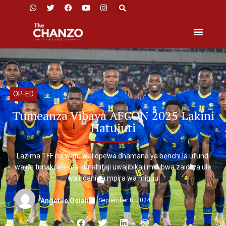
OP-ED
Tumeanza Vibaya AFCON 2025 Lakini
Hatujuti
Lazima TFF na watu waliopewa dhamana ya benchi la ufundi
wajue tunakoelekea kunahitaji uwajibikaji mkubwa zaidi ya ule
wa ndani ya mpira wa miguu
September 8, 2024
Angetile Osiah