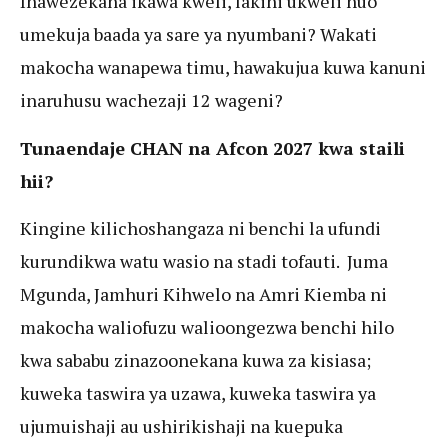
Inawezekana ikawa kweli, lakini ukweli huo
umekuja baada ya sare ya nyumbani? Wakati
makocha wanapewa timu, hawakujua kuwa kanuni
inaruhusu wachezaji 12 wageni?
Tunaendaje CHAN na Afcon 2027 kwa staili
hii?
Kingine kilichoshangaza ni benchi la ufundi
kurundikwa watu wasio na stadi tofauti. Juma
Mgunda, Jamhuri Kihwelo na Amri Kiemba ni
makocha waliofuzu walioongezwa benchi hilo
kwa sababu zinazoonekana kuwa za kisiasa;
kuweka taswira ya uzawa, kuweka taswira ya
ujumuishaji au ushirikishaji na kuepuka