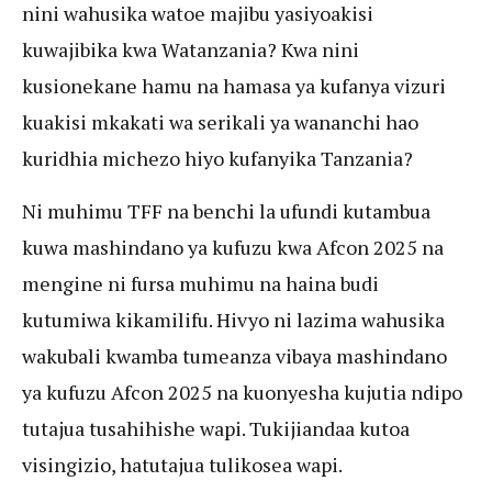
nini wahusika watoe majibu yasiyoakisi
kuwajibika kwa Watanzania? Kwa nini
kusionekane hamu na hamasa ya kufanya vizuri
kuakisi mkakati wa serikali ya wananchi hao
kuridhia michezo hiyo kufanyika Tanzania?
Ni muhimu TFF na benchi la ufundi kutambua
kuwa mashindano ya kufuzu kwa Afcon 2025 na
mengine ni fursa muhimu na haina budi
kutumiwa kikamilifu. Hivyo ni lazima wahusika
wakubali kwamba tumeanza vibaya mashindano
ya kufuzu Afcon 2025 na kuonyesha kujutia ndipo
tutajua tusahihishe wapi. Tukijiandaa kutoa
visingizio, hatutajua tulikosea wapi.