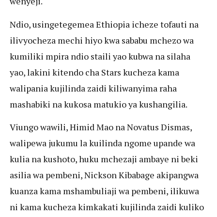
wenyeji.
Ndio, usingetegemea Ethiopia icheze tofauti na
ilivyocheza mechi hiyo kwa sababu mchezo wa
kumiliki mpira ndio staili yao kubwa na silaha
yao, lakini kitendo cha Stars kucheza kama
walipania kujilinda zaidi kiliwanyima raha
mashabiki na kukosa matukio ya kushangilia.
Viungo wawili, Himid Mao na Novatus Dismas,
walipewa jukumu la kuilinda ngome upande wa
kulia na kushoto, huku mchezaji ambaye ni beki
asilia wa pembeni, Nickson Kibabage akipangwa
kuanza kama mshambuliaji wa pembeni, ilikuwa
ni kama kucheza kimkakati kujilinda zaidi kuliko