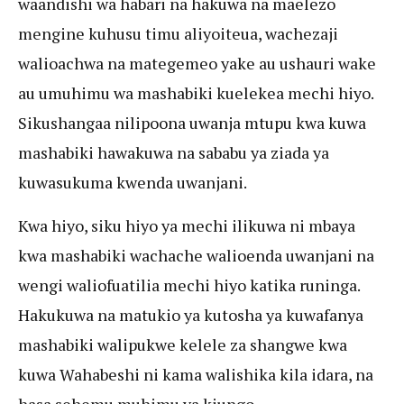
waandishi wa habari na hakuwa na maelezo
mengine kuhusu timu aliyoiteua, wachezaji
walioachwa na mategemeo yake au ushauri wake
au umuhimu wa mashabiki kuelekea mechi hiyo.
Sikushangaa nilipoona uwanja mtupu kwa kuwa
mashabiki hawakuwa na sababu ya ziada ya
kuwasukuma kwenda uwanjani.
Kwa hiyo, siku hiyo ya mechi ilikuwa ni mbaya
kwa mashabiki wachache walioenda uwanjani na
wengi waliofuatilia mechi hiyo katika runinga.
Hakukuwa na matukio ya kutosha ya kuwafanya
mashabiki walipukwe kelele za shangwe kwa
kuwa Wahabeshi ni kama walishika kila idara, na
hasa sehemu muhimu ya kiungo.