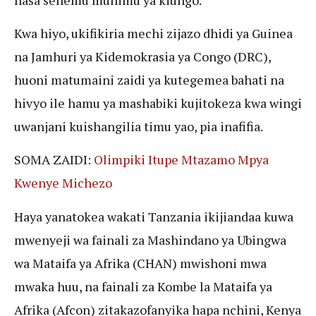
Kwa hiyo, ukifikiria mechi zijazo dhidi ya Guinea
na Jamhuri ya Kidemokrasia ya Congo (DRC),
huoni matumaini zaidi ya kutegemea bahati na
hivyo ile hamu ya mashabiki kujitokeza kwa wingi
uwanjani kuishangilia timu yao, pia inafifia.
SOMA ZAIDI:
Olimpiki Itupe Mtazamo Mpya
Kwenye Michezo
Haya yanatokea wakati Tanzania ikijiandaa kuwa
mwenyeji wa fainali za Mashindano ya Ubingwa
wa Mataifa ya Afrika (CHAN) mwishoni mwa
mwaka huu, na fainali za Kombe la Mataifa ya
Afrika (Afcon) zitakazofanyika hapa nchini, Kenya