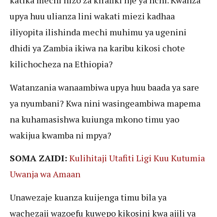
katika mechi hizo za kirafiki nje ya nchi. Kwanza
upya huu ulianza lini wakati miezi kadhaa
iliyopita ilishinda mechi muhimu ya ugenini
dhidi ya Zambia ikiwa na karibu kikosi chote
kilichocheza na Ethiopia?
Watanzania wanaambiwa upya huu baada ya sare
ya nyumbani? Kwa nini wasingeambiwa mapema
na kuhamasishwa kuiunga mkono timu yao
wakijua kwamba ni mpya?
SOMA ZAIDI:
Kulihitaji Utafiti Ligi Kuu Kutumia
Uwanja wa Amaan
Unawezaje kuanza kuijenga timu bila ya
wachezaji wazoefu kuwepo kikosini kwa ajili ya