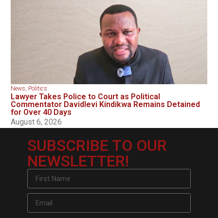
News
,
Politics
Lawyer Takes Police to Court as Political
Commentator Davidlevi Kindikwa Remains Detained
for Over 40 Days
August 6, 2026
SUBSCRIBE TO OUR
NEWSLETTER!