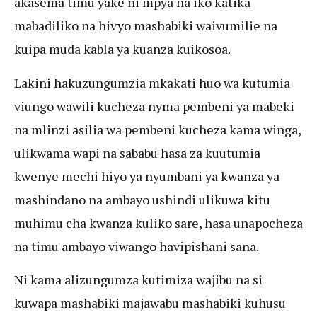
akasema timu yake ni mpya na iko katika
mabadiliko na hivyo mashabiki waivumilie na
kuipa muda kabla ya kuanza kuikosoa.
Lakini hakuzungumzia mkakati huo wa kutumia
viungo wawili kucheza nyma pembeni ya mabeki
na mlinzi asilia wa pembeni kucheza kama winga,
ulikwama wapi na sababu hasa za kuutumia
kwenye mechi hiyo ya nyumbani ya kwanza ya
mashindano na ambayo ushindi ulikuwa kitu
muhimu cha kwanza kuliko sare, hasa unapocheza
na timu ambayo viwango havipishani sana.
Ni kama alizungumza kutimiza wajibu na si
kuwapa mashabiki majawabu mashabiki kuhusu