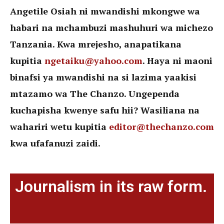
Angetile Osiah ni mwandishi mkongwe wa
habari na mchambuzi mashuhuri wa michezo
Tanzania. Kwa mrejesho, anapatikana
kupitia
ngetaiku@yahoo.com
. Haya ni maoni
binafsi ya mwandishi na si lazima yaakisi
mtazamo wa The Chanzo. Ungependa
kuchapisha kwenye safu hii? Wasiliana na
wahariri wetu kupitia
editor@thechanzo.com
kwa ufafanuzi zaidi.
Journalism in its raw form.