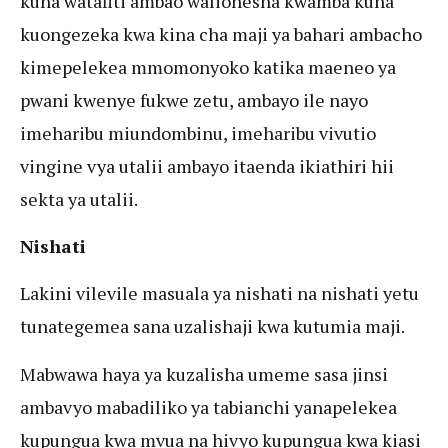
kuna watafiti ambao walionesha kwamba kuna
kuongezeka kwa kina cha maji ya bahari ambacho
kimepelekea mmomonyoko katika maeneo ya
pwani kwenye fukwe zetu, ambayo ile nayo
imeharibu miundombinu, imeharibu vivutio
vingine vya utalii ambayo itaenda ikiathiri hii
sekta ya utalii.
Nishati
Lakini vilevile masuala ya nishati na nishati yetu
tunategemea sana uzalishaji kwa kutumia maji.
Mabwawa haya ya kuzalisha umeme sasa jinsi
ambavyo mabadiliko ya tabianchi yanapelekea
kupungua kwa mvua na hivyo kupungua kwa kiasi