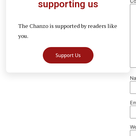
C
supporting us
The Chanzo is supported by readers like
you.
Support Us
N
Em
We