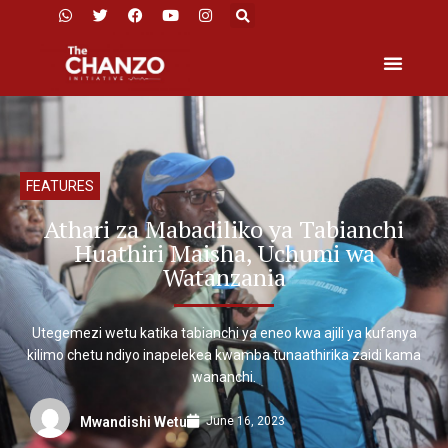
FEATURES
Athari za Mabadiliko ya Tabianchi
Huathiri Maisha, Uchumi wa
Watanzania
Utegemezi wetu katika tabianchi ya eneo kwa ajili ya kufanya
kilimo chetu ndiyo inapelekea kwamba tunaathirika zaidi kama
wananchi.
June 16, 2023
Mwandishi Wetu