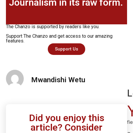
Journalism in its raw form.
The Chanzo is supported by readers like you.
Support The Chanzo and get access to our amazing
features.
Support Us
Mwandishi Wetu
L
Did you enjoy this
fi
article? Consider