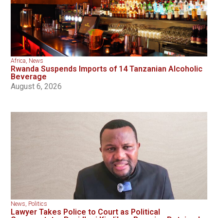
Africa
,
News
Rwanda Suspends Imports of 14 Tanzanian Alcoholic
Beverage
August 6, 2026
News
,
Politics
Lawyer Takes Police to Court as Political