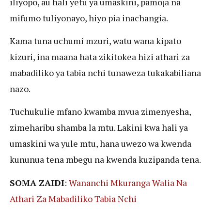
iliyopo, au hali yetu ya umaskini, pamoja na
mifumo tuliyonayo, hiyo pia inachangia.
Kama tuna uchumi mzuri, watu wana kipato
kizuri, ina maana hata zikitokea hizi athari za
mabadiliko ya tabia nchi tunaweza tukakabiliana
nazo.
Tuchukulie mfano kwamba mvua zimenyesha,
zimeharibu shamba la mtu. Lakini kwa hali ya
umaskini wa yule mtu, hana uwezo wa kwenda
kununua tena mbegu na kwenda kuzipanda tena.
SOMA ZAIDI
:
Wananchi Mkuranga Walia Na
Athari Za Mabadiliko Tabia Nchi