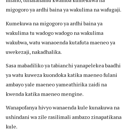
mfano, tunafahamu kwamba kumekuwa na
migogoro ya ardhi baina ya wakulima na wafugaji.
Kumekuwa na migogoro ya ardhi baina ya
wakulima tu wadogo wadogo na wakulima
wakubwa, watu wanaoenda kutafuta maeneo ya
uwekezaji, nakadhalika.
Sasa mabadiliko ya tabianchi yanapelekea baadhi
ya watu kuweza kuondoka katika maeneo fulani
ambayo yale maeneo yameathirika zaidi na
kwenda katika maeneo mengine.
Wanapofanya hivyo wanaenda kule kunakuwa na
ushindani wa zile rasilimali ambazo zinapatikana
kule.