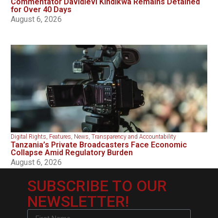
Commentator Davidlevi Kindikwa Remains Detained
for Over 40 Days
August 6, 2026
Digital Rights
,
Features
,
News
,
Transparency and Accountability
Tanzania’s Private Broadcasters Face Economic
Collapse Amid Regulatory Burden
August 6, 2026
SUBSCRIBE TO OUR
NEWSLETTER!