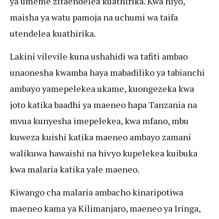
ya umeme zitaendelea kuathirika. Kwa hiyo,
maisha ya watu pamoja na uchumi wa taifa
utendelea kuathirika.
Lakini vilevile kuna ushahidi wa tafiti ambao
unaonesha kwamba haya mabadiliko ya tabianchi
ambayo yamepelekea ukame, kuongezeka kwa
joto katika baadhi ya maeneo hapa Tanzania na
mvua kunyesha imepelekea, kwa mfano, mbu
kuweza kuishi katika maeneo ambayo zamani
walikuwa hawaishi na hivyo kupelekea kuibuka
kwa malaria katika yale maeneo.
Kiwango cha malaria ambacho kinaripotiwa
maeneo kama ya Kilimanjaro, maeneo ya Iringa,