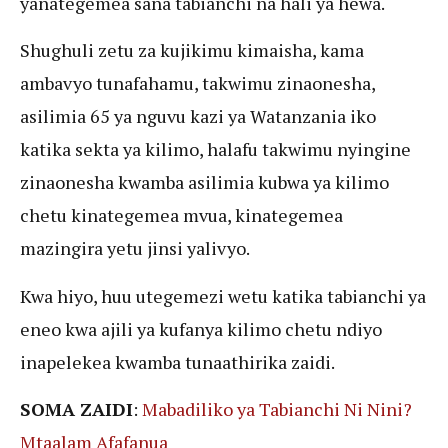
yanategemea sana tabianchi na hali ya hewa.
Shughuli zetu za kujikimu kimaisha, kama
ambavyo tunafahamu, takwimu zinaonesha,
asilimia 65 ya nguvu kazi ya Watanzania iko
katika sekta ya kilimo, halafu takwimu nyingine
zinaonesha kwamba asilimia kubwa ya kilimo
chetu kinategemea mvua, kinategemea
mazingira yetu jinsi yalivyo.
Kwa hiyo, huu utegemezi wetu katika tabianchi ya
eneo kwa ajili ya kufanya kilimo chetu ndiyo
inapelekea kwamba tunaathirika zaidi.
SOMA ZAIDI
:
Mabadiliko ya Tabianchi Ni Nini?
Mtaalam Afafanua