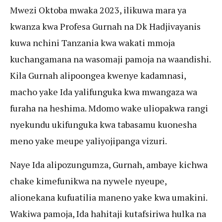
Mwezi Oktoba mwaka 2023, ilikuwa mara ya
kwanza kwa Profesa Gurnah na Dk Hadjivayanis
kuwa nchini Tanzania kwa wakati mmoja
kuchangamana na wasomaji pamoja na waandishi.
Kila Gurnah alipoongea kwenye kadamnasi,
macho yake Ida yalifunguka kwa mwangaza wa
furaha na heshima. Mdomo wake uliopakwa rangi
nyekundu ukifunguka kwa tabasamu kuonesha
meno yake meupe yaliyojipanga vizuri.
Naye Ida alipozungumza, Gurnah, ambaye kichwa
chake kimefunikwa na nywele nyeupe,
alionekana kufuatilia maneno yake kwa umakini.
Wakiwa pamoja, Ida hahitaji kutafsiriwa hulka na