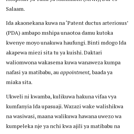
Salaam.
Ida akaonekana kuwa na ‘Patent ductus arteriosus’
(PDA) ambapo mshipa unaotoa damu kutoka
kwenye moyo unakuwa haufungi. Binti mdogo Ida
akapewa miezi sita tu ya kuishi. Daktari
waliomwona wakasema kuwa wanaweza kumpa
nafasi ya matibabu, au
appointment,
baada ya
miaka sita.
Ukweli ni kwamba, kulikuwa hakuna vifaa vya
kumfanyia Ida upasuaji. Wazazi wake walishikwa
na wasiwasi, maana walikuwa hawana uwezo wa
kumpeleka nje ya nchi kwa ajili ya matibabu na