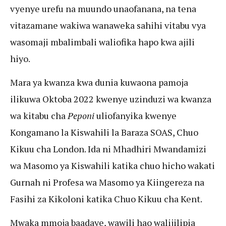
vyenye urefu na muundo unaofanana, na tena
vitazamane wakiwa wanaweka sahihi vitabu vya
wasomaji mbalimbali waliofika hapo kwa ajili
hiyo.
Mara ya kwanza kwa dunia kuwaona pamoja
ilikuwa Oktoba 2022 kwenye uzinduzi wa kwanza
wa kitabu cha
Peponi
uliofanyika kwenye
Kongamano la Kiswahili la Baraza SOAS, Chuo
Kikuu cha London. Ida ni Mhadhiri Mwandamizi
wa Masomo ya Kiswahili katika chuo hicho wakati
Gurnah ni Profesa wa Masomo ya Kiingereza na
Fasihi za Kikoloni katika Chuo Kikuu cha Kent.
Mwaka mmoja baadaye, wawili hao walijilipia