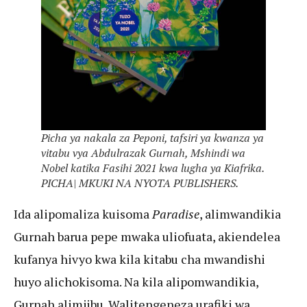
Picha ya nakala za Peponi, tafsiri ya kwanza ya
vitabu vya Abdulrazak Gurnah, Mshindi wa
Nobel katika Fasihi 2021 kwa lugha ya Kiafrika.
PICHA| MKUKI NA NYOTA PUBLISHERS.
Ida alipomaliza kuisoma
Paradise
, alimwandikia
Gurnah barua pepe mwaka uliofuata, akiendelea
kufanya hivyo kwa kila kitabu cha mwandishi
huyo alichokisoma. Na kila alipomwandikia,
Gurnah alimjibu. Walitengeneza urafiki wa