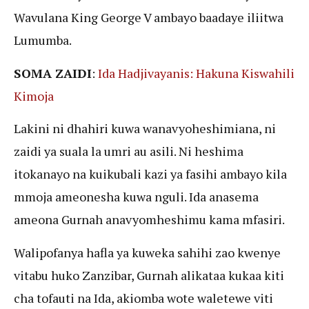
Wavulana King George V ambayo baadaye iliitwa
Lumumba.
SOMA ZAIDI
:
Ida Hadjivayanis: Hakuna Kiswahili
Kimoja
Lakini ni dhahiri kuwa wanavyoheshimiana, ni
zaidi ya suala la umri au asili. Ni heshima
itokanayo na kuikubali kazi ya fasihi ambayo kila
mmoja ameonesha kuwa nguli. Ida anasema
ameona Gurnah anavyomheshimu kama mfasiri.
Walipofanya hafla ya kuweka sahihi zao kwenye
vitabu huko Zanzibar, Gurnah alikataa kukaa kiti
cha tofauti na Ida, akiomba wote waletewe viti