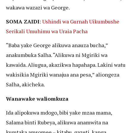
wakawa wazazi wa George.
SOMA ZAIDI
:
Ushindi wa Gurnah Uikumbushe
Serikali Umuhimu wa Uraia Pacha
“Baba yake George alikuwa anauza bucha,”
anakumbuka Salha. “Alikuwa ni Mgiriki wa
kawaida. Aliugua, akazikwa hapahapa. Lakini watu
wakisikia Mgiriki wanajua ana pesa,” aliongeza
Salha, akicheka.
Wanawake waliomkuza
Ida alipokuwa mdogo, bibi yake mzaa mama,
Salama binti Rubeya, alikuwa anamwita na
kumtaka amsomee – kitabu, gazeti, kanga,