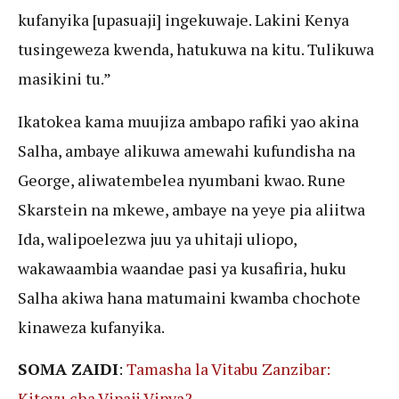
kufanyika [upasuaji] ingekuwaje. Lakini Kenya
tusingeweza kwenda, hatukuwa na kitu. Tulikuwa
masikini tu.”
Ikatokea kama muujiza ambapo rafiki yao akina
Salha, ambaye alikuwa amewahi kufundisha na
George, aliwatembelea nyumbani kwao. Rune
Skarstein na mkewe, ambaye na yeye pia aliitwa
Ida, walipoelezwa juu ya uhitaji uliopo,
wakawaambia waandae pasi ya kusafiria, huku
Salha akiwa hana matumaini kwamba chochote
kinaweza kufanyika.
SOMA ZAIDI
:
Tamasha la Vitabu Zanzibar:
Kitovu cha Vipaji Vipya?