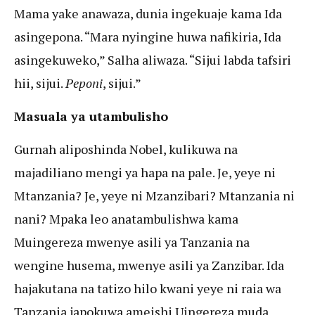
Mama yake anawaza, dunia ingekuaje kama Ida
asingepona. “Mara nyingine huwa nafikiria, Ida
asingekuweko,” Salha aliwaza. “Sijui labda tafsiri
hii, sijui.
Peponi
, sijui.”
Masuala ya utambulisho
Gurnah aliposhinda Nobel, kulikuwa na
majadiliano mengi ya hapa na pale. Je, yeye ni
Mtanzania? Je, yeye ni Mzanzibari? Mtanzania ni
nani? Mpaka leo anatambulishwa kama
Muingereza mwenye asili ya Tanzania na
wengine husema, mwenye asili ya Zanzibar. Ida
hajakutana na tatizo hilo kwani yeye ni raia wa
Tanzania japokuwa ameishi Uingereza muda