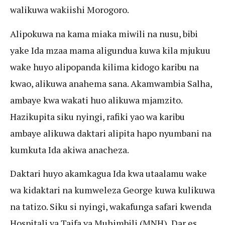
walikuwa wakiishi Morogoro.
Alipokuwa na kama miaka miwili na nusu, bibi
yake Ida mzaa mama aligundua kuwa kila mjukuu
wake huyo alipopanda kilima kidogo karibu na
kwao, alikuwa anahema sana. Akamwambia Salha,
ambaye kwa wakati huo alikuwa mjamzito.
Hazikupita siku nyingi, rafiki yao wa karibu
ambaye alikuwa daktari alipita hapo nyumbani na
kumkuta Ida akiwa anacheza.
Daktari huyo akamkagua Ida kwa utaalamu wake
wa kidaktari na kumweleza George kuwa kulikuwa
na tatizo. Siku si nyingi, wakafunga safari kwenda
Hospitali ya Taifa ya Muhimbili (MNH), Dar es