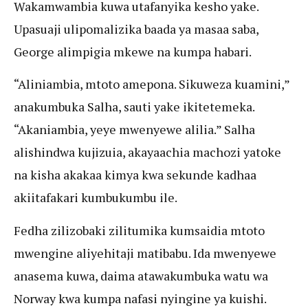
Wakamwambia kuwa utafanyika kesho yake.
Upasuaji ulipomalizika baada ya masaa saba,
George alimpigia mkewe na kumpa habari.
“Aliniambia, mtoto amepona. Sikuweza kuamini,”
anakumbuka Salha, sauti yake ikitetemeka.
“Akaniambia, yeye mwenyewe alilia.” Salha
alishindwa kujizuia, akayaachia machozi yatoke
na kisha akakaa kimya kwa sekunde kadhaa
akiitafakari kumbukumbu ile.
Fedha zilizobaki zilitumika kumsaidia mtoto
mwengine aliyehitaji matibabu. Ida mwenyewe
anasema kuwa, daima atawakumbuka watu wa
Norway kwa kumpa nafasi nyingine ya kuishi.