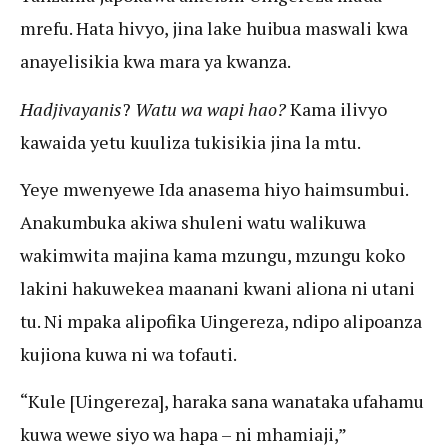
mrefu. Hata hivyo, jina lake huibua maswali kwa
anayelisikia kwa mara ya kwanza.
Hadjivayanis
?
Watu wa wapi hao?
Kama ilivyo
kawaida yetu kuuliza tukisikia jina la mtu.
Yeye mwenyewe Ida anasema hiyo haimsumbui.
Anakumbuka akiwa shuleni watu walikuwa
wakimwita majina kama mzungu, mzungu koko
lakini hakuwekea maanani kwani aliona ni utani
tu. Ni mpaka alipofika Uingereza, ndipo alipoanza
kujiona kuwa ni wa tofauti.
“Kule [Uingereza], haraka sana wanataka ufahamu
kuwa wewe siyo wa hapa – ni mhamiaji,”