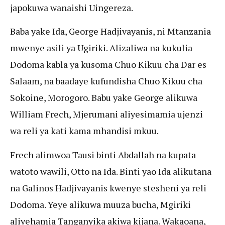
japokuwa wanaishi Uingereza.
Baba yake Ida, George Hadjivayanis, ni Mtanzania
mwenye asili ya Ugiriki. Alizaliwa na kukulia
Dodoma kabla ya kusoma Chuo Kikuu cha Dar es
Salaam, na baadaye kufundisha Chuo Kikuu cha
Sokoine, Morogoro. Babu yake George alikuwa
William Frech, Mjerumani aliyesimamia ujenzi
wa reli ya kati kama mhandisi mkuu.
Frech alimwoa Tausi binti Abdallah na kupata
watoto wawili, Otto na Ida. Binti yao Ida alikutana
na Galinos Hadjivayanis kwenye stesheni ya reli
Dodoma. Yeye alikuwa muuza bucha, Mgiriki
aliyehamia Tanganyika akiwa kijana. Wakaoana,