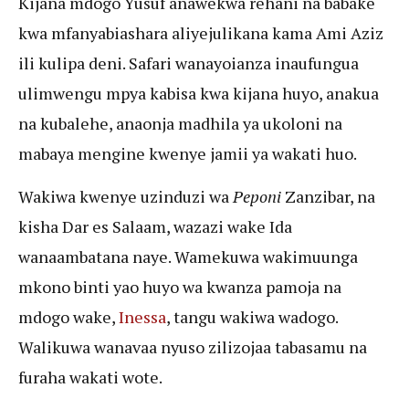
Kijana mdogo Yusuf anawekwa rehani na babake
kwa mfanyabiashara aliyejulikana kama Ami Aziz
ili kulipa deni. Safari wanayoianza inaufungua
ulimwengu mpya kabisa kwa kijana huyo, anakua
na kubalehe, anaonja madhila ya ukoloni na
mabaya mengine kwenye jamii ya wakati huo.
Wakiwa kwenye uzinduzi wa
Peponi
Zanzibar, na
kisha Dar es Salaam, wazazi wake Ida
wanaambatana naye. Wamekuwa wakimuunga
mkono binti yao huyo wa kwanza pamoja na
mdogo wake,
Inessa
, tangu wakiwa wadogo.
Walikuwa wanavaa nyuso zilizojaa tabasamu na
furaha wakati wote.