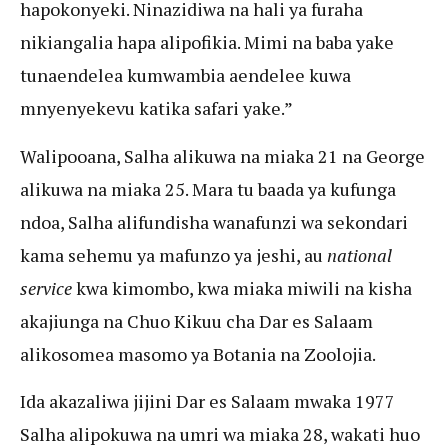
hapokonyeki. Ninazidiwa na hali ya furaha
nikiangalia hapa alipofikia. Mimi na baba yake
tunaendelea kumwambia aendelee kuwa
mnyenyekevu katika safari yake.”
Walipooana, Salha alikuwa na miaka 21 na George
alikuwa na miaka 25. Mara tu baada ya kufunga
ndoa, Salha alifundisha wanafunzi wa sekondari
kama sehemu ya mafunzo ya jeshi, au
national
service
kwa kimombo, kwa miaka miwili na kisha
akajiunga na Chuo Kikuu cha Dar es Salaam
alikosomea masomo ya Botania na Zoolojia.
Ida akazaliwa jijini Dar es Salaam mwaka 1977
Salha alipokuwa na umri wa miaka 28, wakati huo