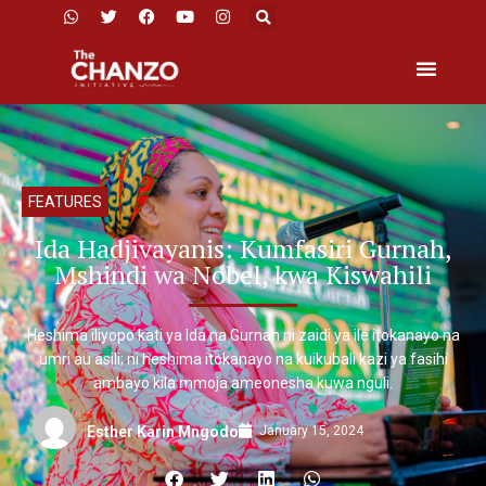
FEATURES
Ida Hadjivayanis: Kumfasiri Gurnah,
Mshindi wa Nobel, kwa Kiswahili
Heshima iliyopo kati ya Ida na Gurnah ni zaidi ya ile itokanayo na
umri au asili; ni heshima itokanayo na kuikubali kazi ya fasihi
ambayo kila mmoja ameonesha kuwa nguli.
January 15, 2024
Esther Karin Mngodo