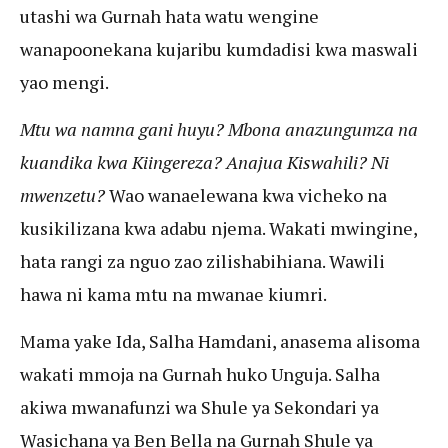
utashi wa Gurnah hata watu wengine
wanapoonekana kujaribu kumdadisi kwa maswali
yao mengi.
Mtu wa namna gani huyu? Mbona anazungumza na
kuandika kwa Kiingereza? Anajua Kiswahili? Ni
mwenzetu?
Wao wanaelewana kwa vicheko na
kusikilizana kwa adabu njema. Wakati mwingine,
hata rangi za nguo zao zilishabihiana. Wawili
hawa ni kama mtu na mwanae kiumri.
Mama yake Ida, Salha Hamdani, anasema alisoma
wakati mmoja na Gurnah huko Unguja. Salha
akiwa mwanafunzi wa Shule ya Sekondari ya
Wasichana ya Ben Bella na Gurnah Shule ya