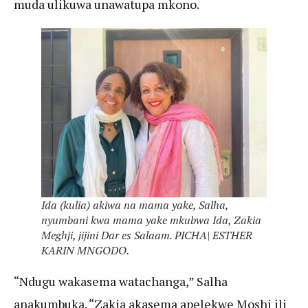
muda ulikuwa unawatupa mkono.
Ida (kulia) akiwa na mama yake, Salha,
nyumbani kwa mama yake mkubwa Ida, Zakia
Meghji, jijini Dar es Salaam. PICHA| ESTHER
KARIN MNGODO.
“Ndugu wakasema watachanga,” Salha
anakumbuka. “Zakia akasema apelekwe Moshi ili