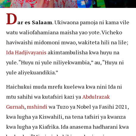
D
ar es Salaam
. Ukiwaona pamoja ni kama vile
watu waliofahamiana maisha yao yote. Vicheko
haviwaishi midomoni mwao, wakiteta hili na lile;
Ida Hadjivayanis
akimtambulisha kwa huyu na
yule. “Huyu ni yule niliyekwambia,” au, “Huyu ni
yule aliyekuandikia.”
Haichukui muda mrefu kuelewa kwa nini Ida ni
mtu sahihi wa kutafsiri kazi ya
Abdulrazak
Gurnah
,
mshindi
wa Tuzo ya Nobel ya Fasihi 2021,
kwa lugha ya Kiswahili, na tena tafsiri ya kwanza
kwa lugha ya Kiafrika. Ida anasema hadharani kwa