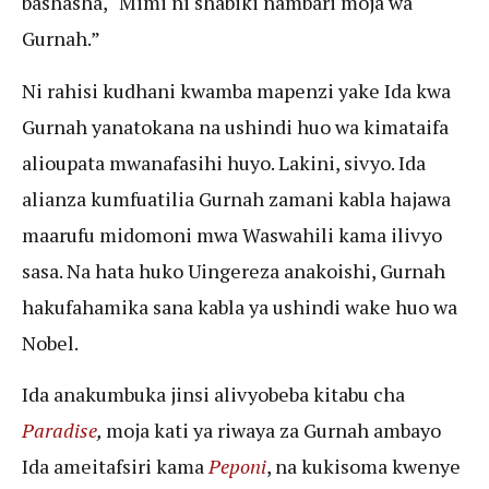
bashasha, “Mimi ni shabiki nambari moja wa
Gurnah.”
Ni rahisi kudhani kwamba mapenzi yake Ida kwa
Gurnah yanatokana na ushindi huo wa kimataifa
alioupata mwanafasihi huyo. Lakini, sivyo. Ida
alianza kumfuatilia Gurnah zamani kabla hajawa
maarufu midomoni mwa Waswahili kama ilivyo
sasa. Na hata huko Uingereza anakoishi, Gurnah
hakufahamika sana kabla ya ushindi wake huo wa
Nobel.
Ida anakumbuka jinsi alivyobeba kitabu cha
Paradise
,
moja kati ya riwaya za Gurnah ambayo
Ida ameitafsiri kama
Peponi
, na kukisoma kwenye