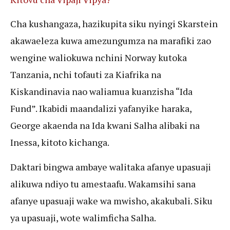
Cha kushangaza, hazikupita siku nyingi Skarstein
akawaeleza kuwa amezungumza na marafiki zao
wengine waliokuwa nchini Norway kutoka
Tanzania, nchi tofauti za Kiafrika na
Kiskandinavia nao waliamua kuanzisha “Ida
Fund”. Ikabidi maandalizi yafanyike haraka,
George akaenda na Ida kwani Salha alibaki na
Inessa, kitoto kichanga.
Daktari bingwa ambaye walitaka afanye upasuaji
alikuwa ndiyo tu amestaafu. Wakamsihi sana
afanye upasuaji wake wa mwisho, akakubali. Siku
ya upasuaji, wote walimficha Salha.