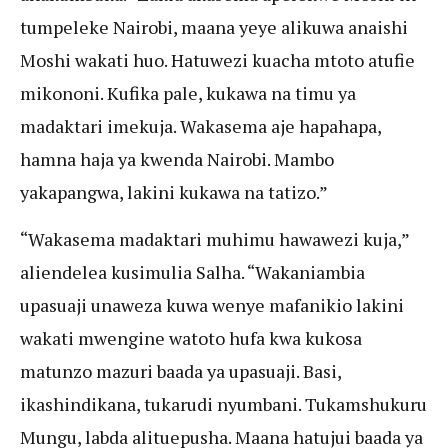
tumpeleke Nairobi, maana yeye alikuwa anaishi
Moshi wakati huo. Hatuwezi kuacha mtoto atufie
mikononi. Kufika pale, kukawa na timu ya
madaktari imekuja. Wakasema aje hapahapa,
hamna haja ya kwenda Nairobi. Mambo
yakapangwa, lakini kukawa na tatizo.”
“Wakasema madaktari muhimu hawawezi kuja,”
aliendelea kusimulia Salha. “Wakaniambia
upasuaji unaweza kuwa wenye mafanikio lakini
wakati mwengine watoto hufa kwa kukosa
matunzo mazuri baada ya upasuaji. Basi,
ikashindikana, tukarudi nyumbani. Tukamshukuru
Mungu, labda alituepusha. Maana hatujui baada ya