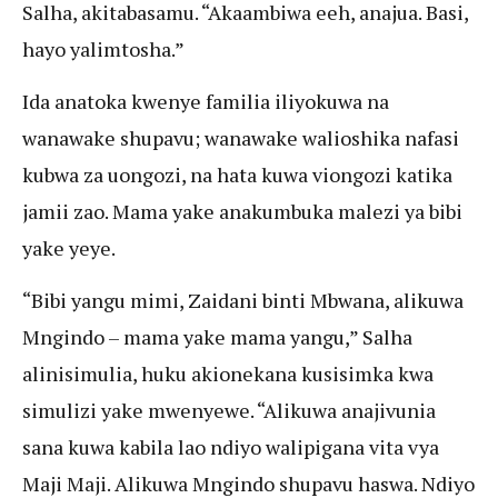
Salha, akitabasamu. “Akaambiwa eeh, anajua. Basi,
hayo yalimtosha.”
Ida anatoka kwenye familia iliyokuwa na
wanawake shupavu; wanawake walioshika nafasi
kubwa za uongozi, na hata kuwa viongozi katika
jamii zao. Mama yake anakumbuka malezi ya bibi
yake yeye.
“Bibi yangu mimi, Zaidani binti Mbwana, alikuwa
Mngindo – mama yake mama yangu,” Salha
alinisimulia, huku akionekana kusisimka kwa
simulizi yake mwenyewe. “Alikuwa anajivunia
sana kuwa kabila lao ndiyo walipigana vita vya
Maji Maji. Alikuwa Mngindo shupavu haswa. Ndiyo