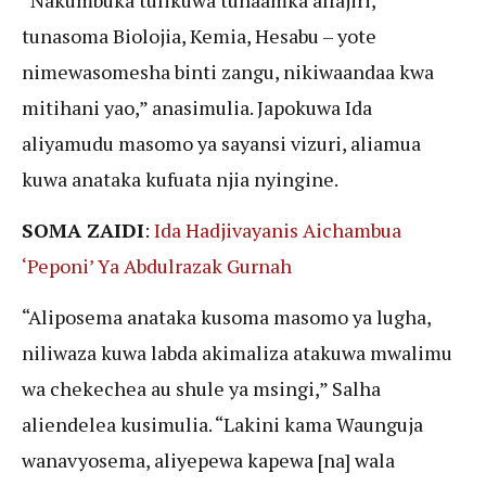
tunasoma Biolojia, Kemia, Hesabu – yote
nimewasomesha binti zangu, nikiwaandaa kwa
mitihani yao,” anasimulia. Japokuwa Ida
aliyamudu masomo ya sayansi vizuri, aliamua
kuwa anataka kufuata njia nyingine.
SOMA ZAIDI
:
Ida Hadjivayanis Aichambua
‘Peponi’ Ya Abdulrazak Gurnah
“Aliposema anataka kusoma masomo ya lugha,
niliwaza kuwa labda akimaliza atakuwa mwalimu
wa chekechea au shule ya msingi,” Salha
aliendelea kusimulia. “Lakini kama Waunguja
wanavyosema, aliyepewa kapewa [na] wala