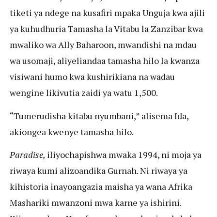
tiketi ya ndege na kusafiri mpaka Unguja kwa ajili
ya kuhudhuria Tamasha la Vitabu la Zanzibar kwa
mwaliko wa Ally Baharoon, mwandishi na mdau
wa usomaji, aliyeliandaa tamasha hilo la kwanza
visiwani humo kwa kushirikiana na wadau
wengine likivutia zaidi ya watu 1,500.
“Tumerudisha kitabu nyumbani,” alisema Ida,
akiongea kwenye tamasha hilo.
Paradise,
iliyochapishwa mwaka 1994, ni moja ya
riwaya kumi alizoandika Gurnah. Ni riwaya ya
kihistoria inayoangazia maisha ya wana Afrika
Mashariki mwanzoni mwa karne ya ishirini.