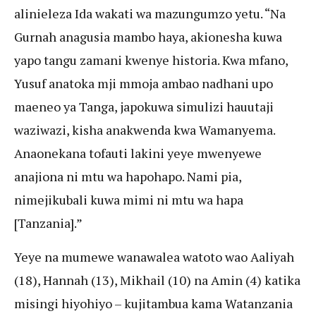
alinieleza Ida wakati wa mazungumzo yetu. “Na
Gurnah anagusia mambo haya, akionesha kuwa
yapo tangu zamani kwenye historia. Kwa mfano,
Yusuf anatoka mji mmoja ambao nadhani upo
maeneo ya Tanga, japokuwa simulizi hauutaji
waziwazi, kisha anakwenda kwa Wamanyema.
Anaonekana tofauti lakini yeye mwenyewe
anajiona ni mtu wa hapohapo. Nami pia,
nimejikubali kuwa mimi ni mtu wa hapa
[Tanzania].”
Yeye na mumewe wanawalea watoto wao Aaliyah
(18), Hannah (13), Mikhail (10) na Amin (4) katika
misingi hiyohiyo – kujitambua kama Watanzania