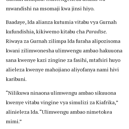
mwandishi na msomaji kwa jinsi hiyo.
Baadaye, Ida alianza kutumia vitabu vya Gurnah
kufundishia, kikiwemo kitabu cha
Paradise.
Riwaya za Gurnah zilimpa Ida furaha alipozisoma
kwani zilimwonesha ulimwengu ambao hakuuona
sana kwenye kazi zingine za fasihi, mtafsiri huyo
alieleza kwenye mahojiano aliyofanya nami hivi
karibuni.
“Nilikuwa ninaona ulimwengu ambao sikuuona
kwenye vitabu vingine vya simulizi za Kiafrika,”
alinieleza Ida. “Ulimwengu ambao nimetokea
mimi.”