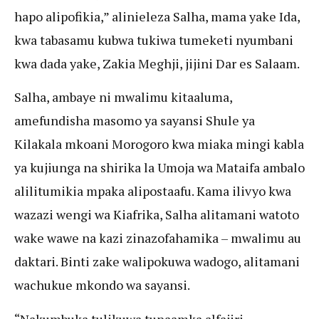
hapo alipofikia,” alinieleza Salha, mama yake Ida,
kwa tabasamu kubwa tukiwa tumeketi nyumbani
kwa dada yake, Zakia Meghji, jijini Dar es Salaam.
Salha, ambaye ni mwalimu kitaaluma,
amefundisha masomo ya sayansi Shule ya
Kilakala mkoani Morogoro kwa miaka mingi kabla
ya kujiunga na shirika la Umoja wa Mataifa ambalo
alilitumikia mpaka alipostaafu. Kama ilivyo kwa
wazazi wengi wa Kiafrika, Salha alitamani watoto
wake wawe na kazi zinazofahamika – mwalimu au
daktari. Binti zake walipokuwa wadogo, alitamani
wachukue mkondo wa sayansi.
“Nakumbuka tulikuwa tunaamka alfajiri,