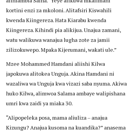
aliniambia Salha. “Yeye alikuwa mkalimani
kortini enzi za mkoloni. Alitafsiri Kiswahili
kwenda Kiingereza. Hata Kiarabu kwenda
Kiingereza. Kihindi pia alikijua. Unajua zamani,
watu walikuwa wanajua lugha zote za jamii
zilizokuwepo. Mpaka Kijerumani, wakati ule.”
Mzee Mohammed Hamdani aliishi Kilwa
japokuwa alitokea Unguja. Akina Hamdani ni
wazaliwa wa Unguja kwa vizazi saba nyuma. Akiwa
huko Kilwa, alimwoa Salama ambaye walipishana
umri kwa zaidi ya miaka 30.
“Alipopeleka posa, mama aliuliza – anajua
Kizungu? Anajua kusoma na kuandika?” anasema